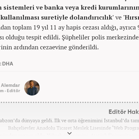
im sistemleri ve banka veya kredi kurumlarını
kullanılması suretiyle dolandırıcılık'
ve
'Hırs
dan toplam 19 yıl 11 ay hapis cezası aldığı, ayrıca 
ı olduğu tespit edildi. Şüpheliler polis merkezinde
rinin ardından cezaevine gönderildi.
: DHA
 Alemdar
m - Editör
Editör Ha
abzon’da dünyaya geldi. İlk ve orta öğrenimini İstanbul’da ta
Bahçelievler Anadolu Ticaret Meslek Lisesinde ‘Web Progra
münden mezun oldu. Yüksek öğrenimini, Atatürk Üniversitesin