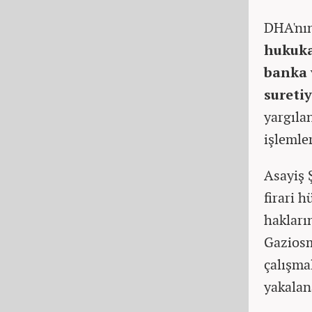
DHA'nın
hukuka 
banka 
suretiy
yargıla
işlemle
Asayiş 
firari 
hakların
Gaziosm
çalışmal
yakalan