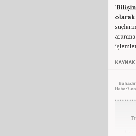
'Biliş
olarak 
suçların
aranmas
işlemle
KAYNAK 
Bahadır
Haber7.co
Tr
bölü