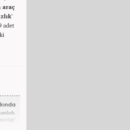
n araç
ızlık'
9 adet
ki
kkında
mamladı.
mcılığı’
de ‘Yeni