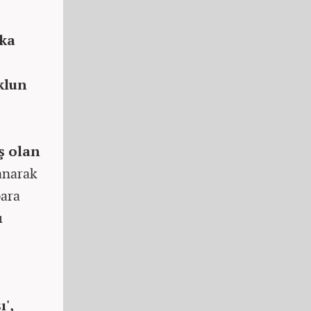
uka
klun
ş olan
anarak
para
ı
',