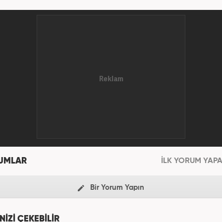
dya ve Gazetecilik’ mezunu olarak tamamladı. Gazeteciliğe ilk
2011 yılında attı. 13 yıllık profesyonel meslek hayatında SEO i
abirlik de dahil olmak üzere ağırlıklı olarak gündem, dünya, 
e teknoloji kategorilerinde birçok haber ve röportaja imza atara
 video hazırladı. Bahadır Alemdar, meslek hayatına Haber7.com'
olarak devam etm
UMLAR
İLK YORUM YAPA
Bir Yorum Yapın
NİZİ ÇEKEBİLİR