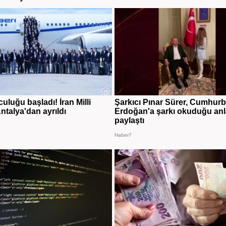
uluğu başladı! İran Milli
Şarkıcı Pınar Sürer, Cumhur
ntalya'dan ayrıldı
Erdoğan'a şarkı okuduğu anl
paylaştı
Haber7