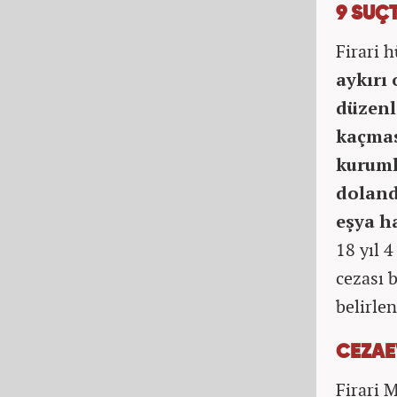
9 SUÇ
Firari 
aykırı 
düzenl
kaçması
kuruml
doland
eşya ha
18 yıl 4
cezası 
belirlen
CEZAE
Firari 