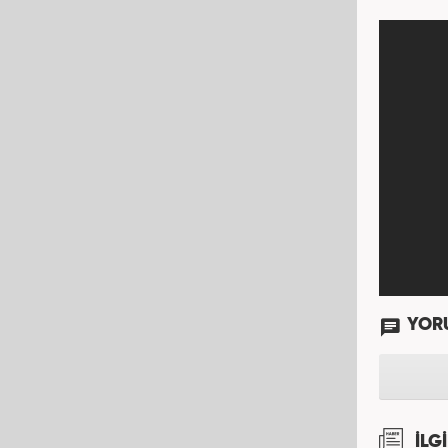
Me
muh
spor v
ve
YOR
İLGİ