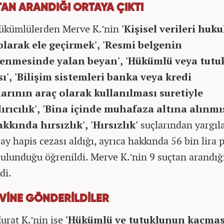
TAN ARANDIĞI ORTAYA ÇIKTI
hükümlülerden Merve K.’nin
'Kişisel verileri huk
olarak ele geçirmek',
'Resmi belgenin
enmesinde yalan beyan', 'Hükümlü veya tutu
', 'Bilişim sistemleri banka veya kredi
arının araç olarak kullanılması suretiyle
ırıcılık', 'Bina içinde muhafaza altına alınmı
kkında hırsızlık', 'Hırsızlık'
suçlarından yargıl
 ay hapis cezası aldığı, ayrıca hakkında 56 bin lira 
bulunduğu öğrenildi. Merve K.’nin 9 suçtan arandığ
di.
VİNE GÖNDERİLDİLER
Murat K.’nin ise
'Hükümlü ve tutuklunun kaçması