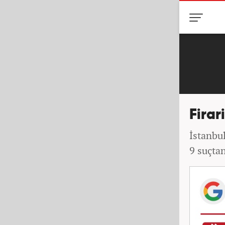
Firar
İstanbul
9 suçtan