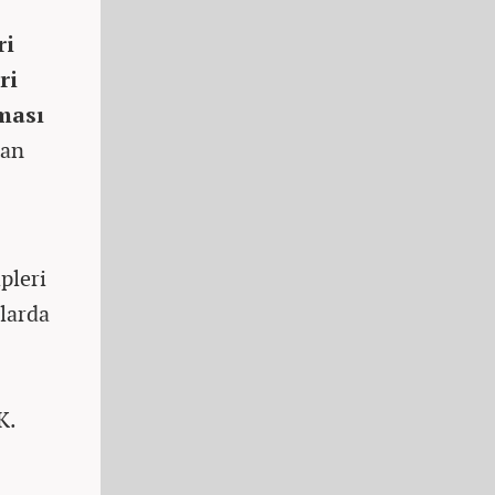
ri
ri
ması
tan
pleri
alarda
K.