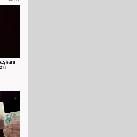
başkanı
arı