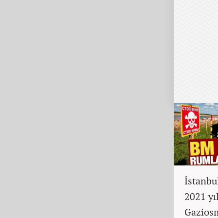
İstanbu
2021 yı
Gaziosm