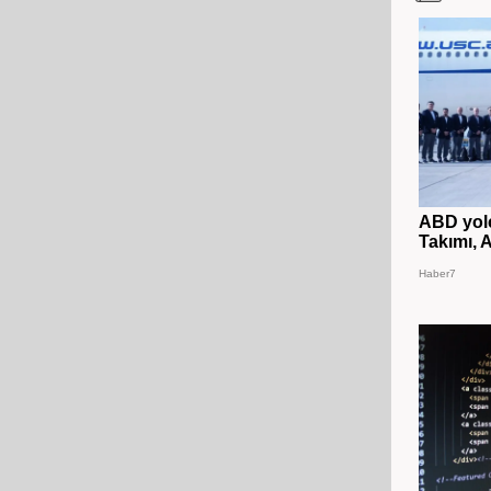
ABD yolc
Takımı, A
Haber7