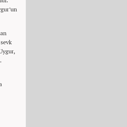
ldi.
ygur’un
dan
 sevk
Uygur,
.
a