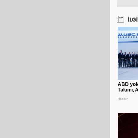
İLGİ
ABD yolc
Takımı, A
Haber7