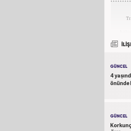
Tr
bölü
Me
İLİŞ
muh
spor v
ve
GÜNCEL
4 yaşın
önünde 
GÜNCEL
Korkunç