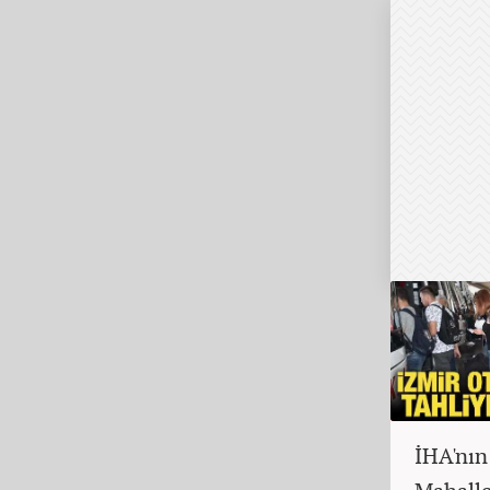
İHA'nın