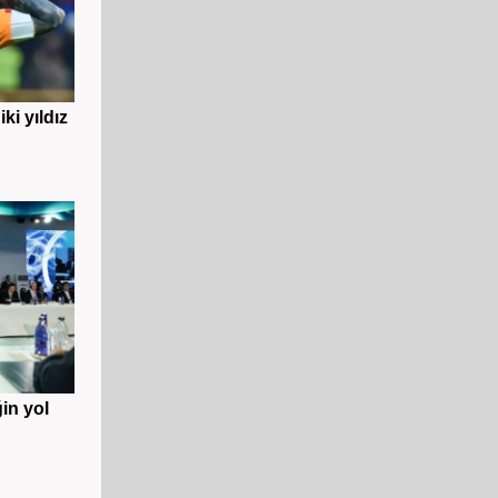
ki yıldız
in yol