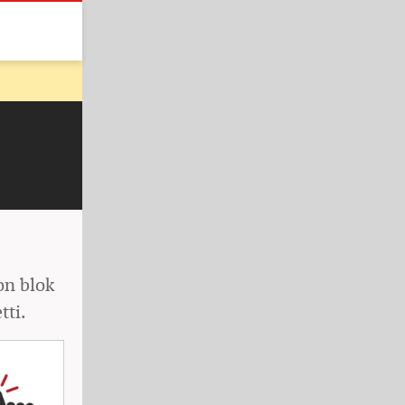
on blok
tti.