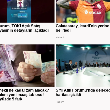
rum, TOKİ Açık Satış
Galatasaray, Icardi'nin yerine i
sının detaylarını açıkladı
belirledi
Haber7
ekli ne kadar zam alacak?
Sıfır Atık Forumu'nda geleceğ
lem yeni maaş tablosu!
haritası çizildi
üzde 5 fark
Haber7