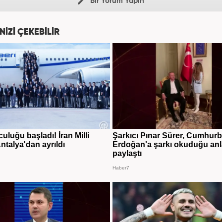
Bir Yorum Yapın
NİZİ ÇEKEBİLİR
uluğu başladı! İran Milli
Şarkıcı Pınar Sürer, Cumhur
ntalya'dan ayrıldı
Erdoğan'a şarkı okuduğu anl
paylaştı
Haber7