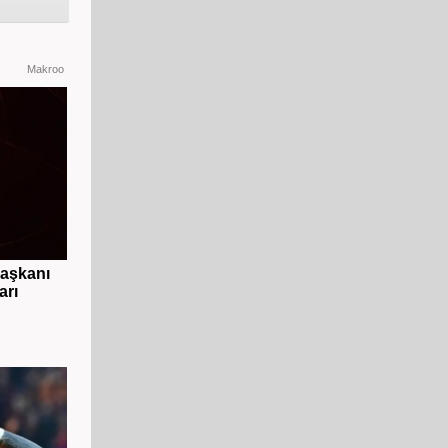
Makroo
başkanı
arı