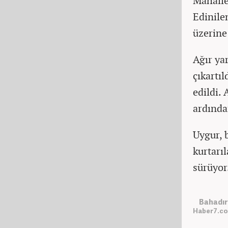
Mahalle
Edinile
üzerine
Ağır ya
çıkartıl
edildi.
ardında
Uygur, 
kurtarı
sürüyor
Bahadır
Haber7.co