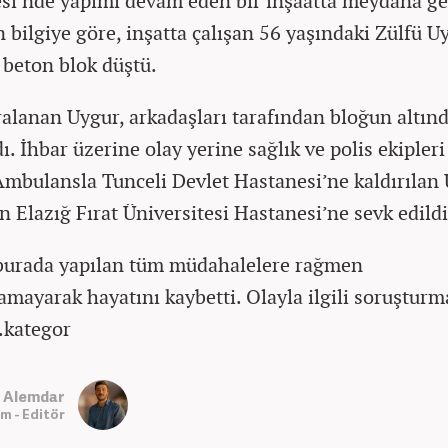
si’nde yapımı devam eden bir inşaatta meydana ge
n bilgiye göre, inşatta çalışan 56 yaşındaki Zülfü U
 beton blok düştü.
ralanan Uygur, arkadaşları tarafından bloğun altın
dı. İhbar üzerine olay yerine sağlık ve polis ekipleri
 Ambulansla Tunceli Devlet Hastanesi’ne kaldırılan 
n Elazığ Fırat Üniversitesi Hastanesi’ne sevk edildi
burada yapılan tüm müdahalelere rağmen
lamayarak hayatını kaybetti. Olayla ilgili soruşturm
.kategor
 Alemdar
m - Editör