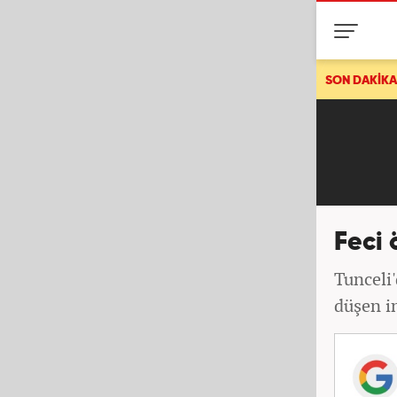
eteoroloji'den uyarı! İstanbul'a sağanak geliyor, Ankara kavrulacak
SON DAKİKA
Feci 
Tunceli
düşen in