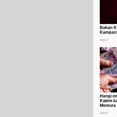
Bakan Ku
Kampanya
Haber7
Hangi em
Kalem ka
Memura y
Haber7