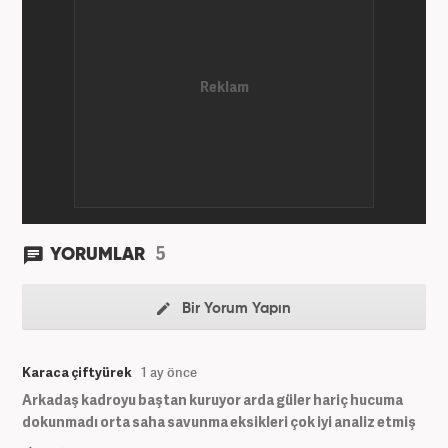
Haber7.com’da devam etmektedir.
5
YORUMLAR
Bir Yorum Yapın
Karaca çiftyürek
1 ay önce
Arkadaş kadroyu baştan kuruyor arda güler hariç hucuma
dokunmadı orta saha savunma eksikleri çok iyi analiz etmiş