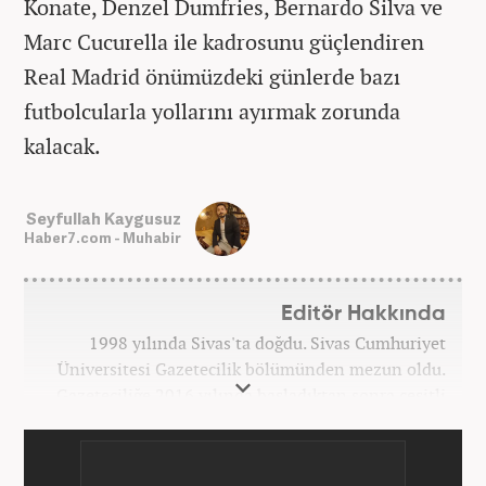
Konate, Denzel Dumfries, Bernardo Silva ve
Marc Cucurella ile kadrosunu güçlendiren
Real Madrid önümüzdeki günlerde bazı
futbolcularla yollarını ayırmak zorunda
kalacak.
Seyfullah Kaygusuz
Haber7.com - Muhabir
Editör Hakkında
1998 yılında Sivas'ta doğdu. Sivas Cumhuriyet
Üniversitesi Gazetecilik bölümünden mezun oldu.
Gazeteciliğe 2016 yılında başladıktan sonra çeşitli
TV, ajans ve haber sitelerinde görev aldı. 2021
yılında Haber7.com ailesine dahil oldu. Osmanlıca
ve İngilizce bilmektedir. Mesleki hayatına