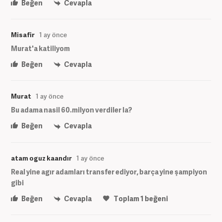
Beğen
Cevapla
Misafir
1 ay önce
Murat'a katiliyom
Beğen
Cevapla
Murat
1 ay önce
Bu adama nasil 60.milyon verdiler la?
Beğen
Cevapla
atam oguz kaandır
1 ay önce
Real yine agır adamları transfer ediyor, barça yine şampiyon
gibi
Beğen
Cevapla
Toplam
1
beğeni