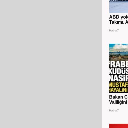
ABD yolc
Takımı, A
Haber7
Bakan Çi
Valiliğin
Haber7