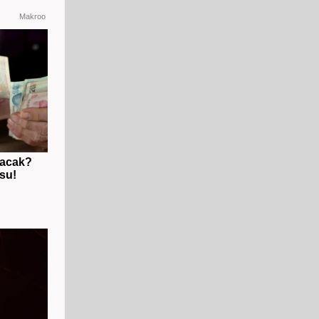
Makroo
lacak?
su!