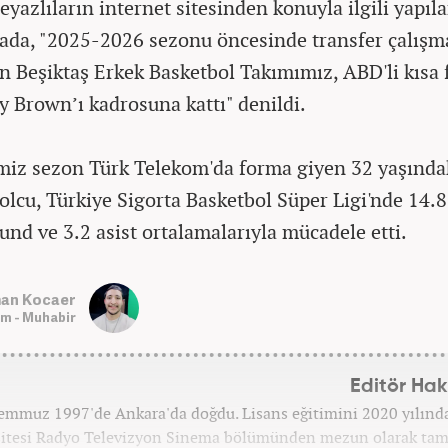
eyazlıların internet sitesinden konuyla ilgili yapıl
ada, "2025-2026 sezonu öncesinde transfer çalışma
n Beşiktaş Erkek Basketbol Takımımız, ABD'li kısa 
 Brown’ı kadrosuna kattı" denildi.
miz sezon Türk Telekom'da forma giyen 32 yaşında
olcu, Türkiye Sigorta Basketbol Süper Ligi'nde 14.8
aund ve 3.2 asist ortalamalarıyla mücadele etti.
an Kocaer
m - Muhabir
Editör Ha
emmuz 1997'de Ankara'da doğdu. Lisans eğitimini 2020 yılınd
sitesi Radyo Televizyon Sinema bölümünden mezun olarak tam