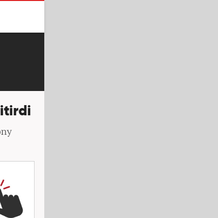
itirdi
ony