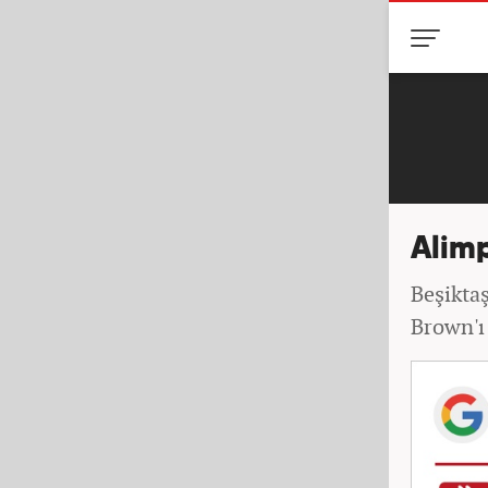
Alimp
Beşikta
Brown'ı