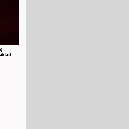
ış
ıkladı