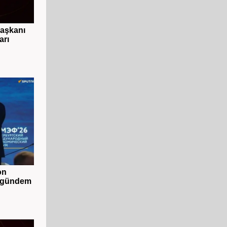
başkanı
arı
on
 gündem