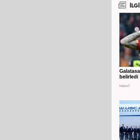
İLGİ
Galatasar
belirledi
Haber7