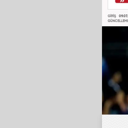
GİRİŞ
09.07.
GÜNCELLEM