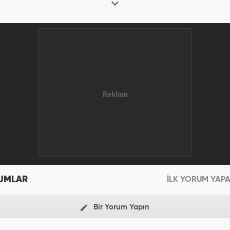
Gazeteciliğe 2017 yılında Konya'da başladı. 2022'nin Haziran
itibaren Haber7.com'da mesleki hayatına devam etm
UMLAR
İLK YORUM YAPA
Bir Yorum Yapın