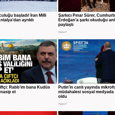
uluğu başladı! İran Milli
Şarkıcı Pınar Sürer, Cumhur
ntalya'dan ayrıldı
Erdoğan'a şarkı okuduğu anl
paylaştı
Haber7
ftçi: Rabb'im bana Kudüs
Putin'in canlı yayında mikrof
i nasip et
müdahalesi sosyal medyada
oldu
Haber7