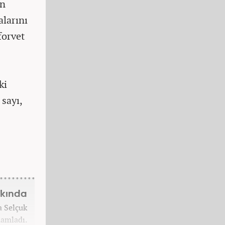
an
larını
forvet
ki
 sayı,
kkında
a Selçuk
amladı.