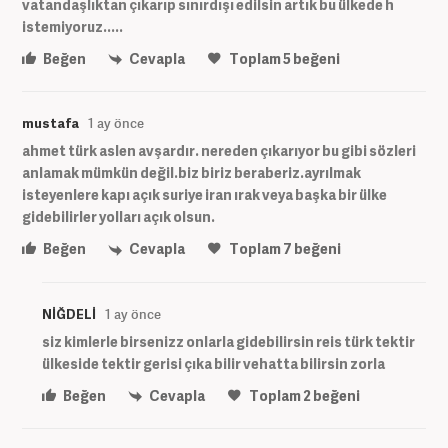
vatandaşlıktan çıkarıp sınırdışı edilsin artık bu ülkede h
istemiyoruz.....
Beğen
Cevapla
Toplam
5
beğeni
mustafa
1 ay önce
ahmet türk aslen avşardır. nereden çıkarıyor bu gibi sözleri
anlamak mümkün değil.biz biriz beraberiz.ayrılmak
isteyenlere kapı açık suriye iran ırak veya başka bir ülke
gidebilirler yolları açık olsun.
Beğen
Cevapla
Toplam
7
beğeni
NİĞDELİ
1 ay önce
siz kimlerle birsenizz onlarla gidebilirsin reis türk tektir
ülkeside tektir gerisi çıka bilir vehatta bilirsin zorla
Beğen
Cevapla
Toplam
2
beğeni