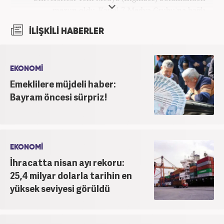
mezun oldu. Kanal 7 Medya Grubu'na bağlı
haber7.com bünyesinde mesleki hayatına devam
İLİŞKİLİ HABERLER
etmektedir.
EKONOMİ
Emeklilere müjdeli haber:
Bayram öncesi sürpriz!
EKONOMİ
İhracatta nisan ayı rekoru:
25,4 milyar dolarla tarihin en
yüksek seviyesi görüldü