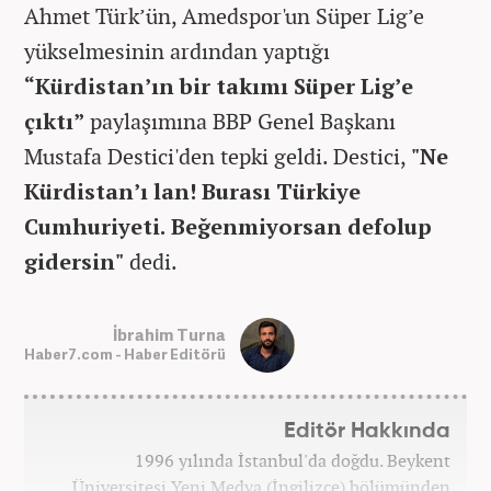
Ahmet Türk’ün, Amedspor'un Süper Lig’e
yükselmesinin ardından yaptığı
“Kürdistan’ın bir takımı Süper Lig’e
çıktı”
paylaşımına BBP Genel Başkanı
Mustafa Destici'den tepki geldi. Destici,
"Ne
Kürdistan’ı lan! Burası Türkiye
Cumhuriyeti. Beğenmiyorsan defolup
gidersin"
dedi.
İbrahim Turna
Haber7.com - Haber Editörü
Editör Hakkında
1996 yılında İstanbul'da doğdu. Beykent
Üniversitesi Yeni Medya (İngilizce) bölümünden