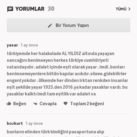
30
YORUMLAR
TÜMÜ
Bir Yorum Yapın
yasar
1 ay önce
türkiyemde her halakulade AL YILDIZ altında yaşayan
sancağını benimseyen herkes türkiye cumhüriyeti
vatandaşıdır. adalet içinde eşit olarak yaşar . imdi .bunları
benimsemeyenlere bütün kapılar acıkdır.siieee.gidebilirler
engenl yokdur . ülkemde her dinden irktan renkden insanlar
eşit şekilde yaşar 1923.den 2016.ya kadar yasaklar vardı. bu
yasaklar kalktı imdi tam eşitlik var adalet va
Beğen
Cevapla
Toplam
2
beğeni
bozkurt
1 ay önce
bunların elinden türk kimliğini pasaportunu alıp