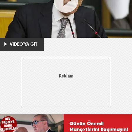
VİDEO'YA GİT