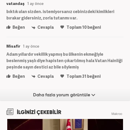
vatandaş
1 ay önce
bıktık ulan sizden. istemiyorsanız cebinizdeki kimlikleri
bırakar gidersiniz, zorla tutanmı var.
Beğen
Cevapla
Toplam
10
beğeni
Misafir
1 ay önce
Adam yıllardır vekillik yapmış bu ülkenin ekmeğiyle
beslenmiş yaşlı diye hapisten çıkartılmış hala Vatan Hainliği
peşinde sayın destici az bile söylemiş
Beğen
Cevapla
Toplam
31
beğeni
Daha fazla yorum görüntüle
İLGİNİZİ ÇEKEBİLİR
Makroo