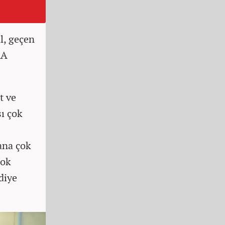
l, geçen
AA
t ve
sı çok
ana çok
çok
diye