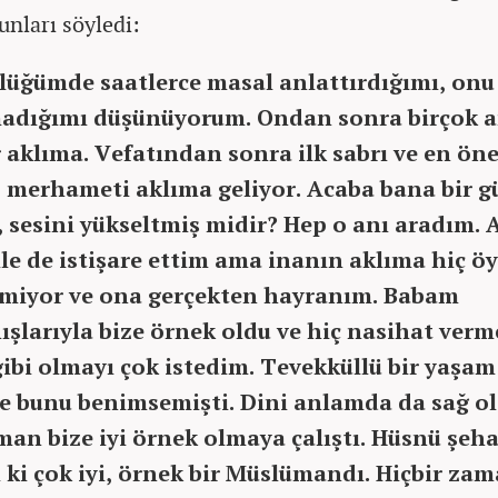
unları söyledi:
lüğümde saatlerce masal anlattırdığımı, onu
adığımı düşünüyorum. Ondan sonra birçok a
r aklıma. Vefatından sonra ilk sabrı ve en ön
 merhameti aklıma geliyor. Acaba bana bir g
, sesini yükseltmiş midir? Hep o anı aradım. 
e de istişare ettim ama inanın aklıma hiç öy
lmiyor ve ona gerçekten hayranım. Babam
ışlarıyla bize örnek oldu ve hiç nasihat verm
ibi olmayı çok istedim. Tevekküllü bir yaşam
ve bunu benimsemişti. Dini anlamda da sağ o
man bize iyi örnek olmaya çalıştı. Hüsnü şeh
 ki çok iyi, örnek bir Müslümandı. Hiçbir za