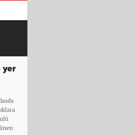
 yer
lında
uklara
nlü
dinen