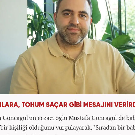
NLARA, TOHUM SAÇAR GİBİ MESAJINI VERİR
 Goncagül'ün eczacı oğlu Mustafa Goncagül de ba
 bir kişiliği olduğunu vurgulayarak, "Sıradan bir ba