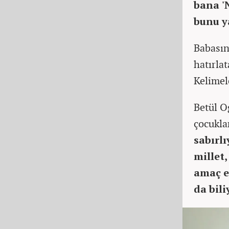
bana '
bunu y
Babasın
hatırlat
Kelimel
Betül O
çocukla
sabırlı
millet
amaç e
da bil