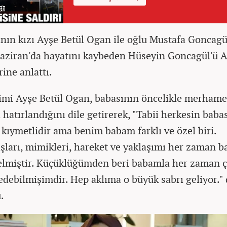
nın kızı Ayşe Betül Ogan ile oğlu Mustafa Goncagü
Haziran'da hayatını kaybeden Hüseyin Goncagül'ü 
ine anlattı.
imi Ayşe Betül Ogan, babasının öncelikle merhame
 hatırlandığını dile getirerek, "Tabii herkesin baba
, kıymetlidir ama benim babam farklı ve özel biri.
şları, mimikleri, hareket ve yaklaşımı her zaman b
gelmiştir. Küçüklüğümden beri babamla her zaman 
edebilmişimdir. Hep aklıma o büyük sabrı geliyor." 
.