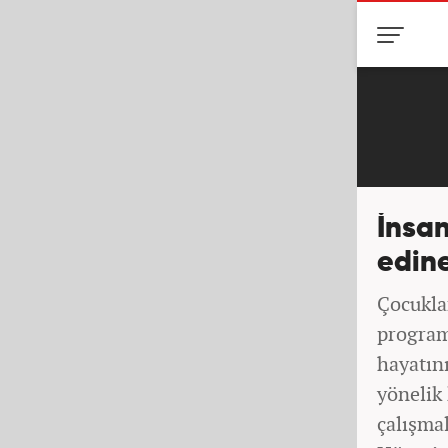
İnsan
edin
Çocukla
program
hayatın
yönelik
çalışmal