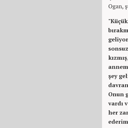
Ogan, ş
"Küçük
bırakm
geliyo
sonsuz
kızmış
anneml
şey ge
davran
Onun g
vardı 
her za
ederim