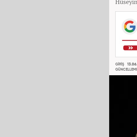
Hüseyin
GİRİŞ
13.06.
GÜNCELLEM