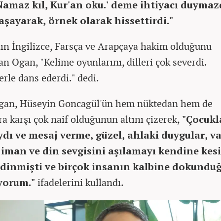
Namaz kıl, Kur'an oku.' deme ihtiyacı duymazd
aşayarak, örnek olarak hissettirdi."
ın İngilizce, Farsça ve Arapçaya hakim olduğunu
an Ogan, "Kelime oyunlarını, dilleri çok severdi.
erle dans ederdi." dedi.
gan, Hüseyin Goncagül'ün hem nüktedan hem de
ra karşı çok naif olduğunun altını çizerek,
"Çocukl
ydı ve mesaj verme, güzel, ahlaki duygular, v
, iman ve din sevgisini aşılamayı kendine kesi
dinmişti ve birçok insanın kalbine dokundu
iyorum."
ifadelerini kullandı.