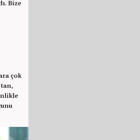
ı. Bize
ara çok
atan,
nlikle
ğunu