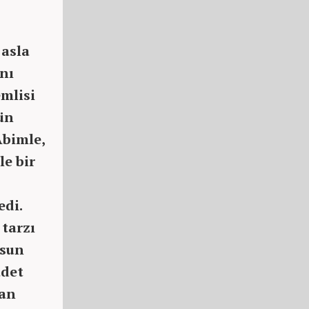
 asla
nı
emlisi
ün
Abimle,
le bir
edi.
 tarzı
lsun
adet
man