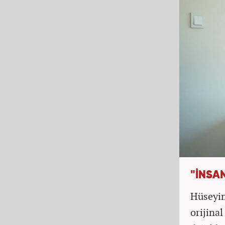
"İNSA
Hüseyin
orijinal