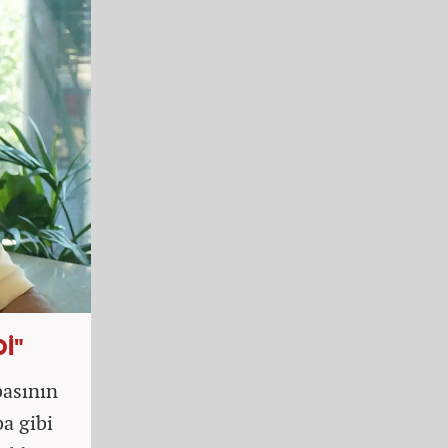
Dİ"
basının
ba gibi