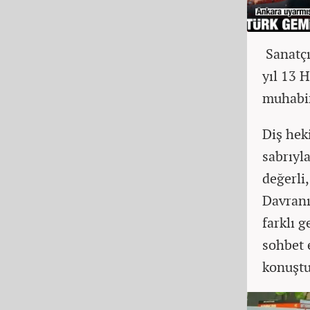
Sanatçı
yıl 13 
muhabir
Diş hek
sabrıyla
değerli
Davranı
farklı 
sohbet 
konuştu