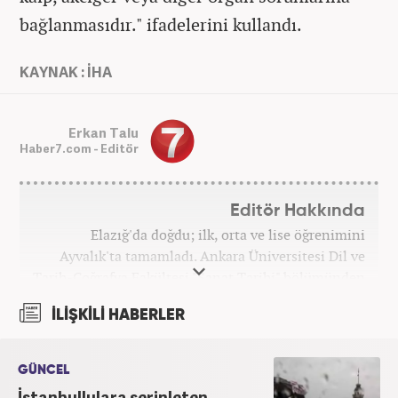
bağlanmasıdır." ifadelerini kullandı.
KAYNAK : İHA
Erkan Talu
Haber7.com - Editör
Editör Hakkında
Elazığ'da doğdu; ilk, orta ve lise öğrenimini
Ayvalık'ta tamamladı. Ankara Üniversitesi Dil ve
Tarih-Coğrafya Fakültesi "Sanat Tarihi" bölümünden
mezun oldu. Üniversite yıllarında gazetecilik
İLİŞKİLİ HABERLER
üzerine eğitimler aldı. Haberciliğe "muhabir" olarak
Kanal 7'de başladı; daha sonra Haber 7'ye geçti.
Kariyerine, Haber7'de "editör" olarak devam ediyor.
GÜNCEL
İstanbullulara serinleten