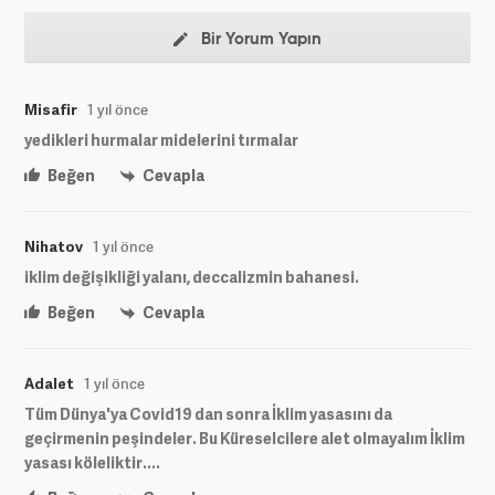
Bir Yorum Yapın
Misafir
1 yıl önce
yedikleri hurmalar midelerini tırmalar
Beğen
Cevapla
Nihatov
1 yıl önce
iklim değişikliği yalanı, deccalizmin bahanesi.
Beğen
Cevapla
Adalet
1 yıl önce
Tüm Dünya'ya Covid19 dan sonra İklim yasasını da
geçirmenin peşindeler. Bu Küreselcilere alet olmayalım İklim
yasası köleliktir....