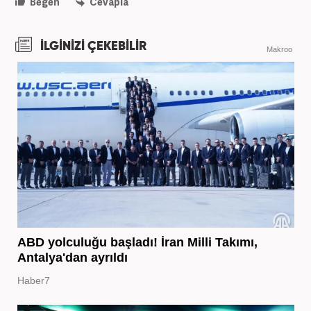
Beğen
Cevapla
İLGİNİZİ ÇEKEBİLİR
Makroo
ABD yolculuğu başladı! İran Milli Takımı,
Antalya'dan ayrıldı
Haber7