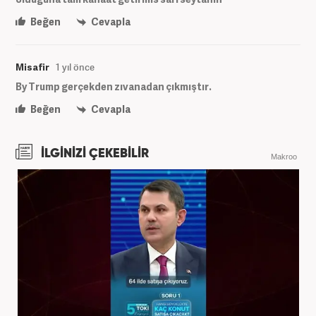
Beğen
Cevapla
Misafir
1 yıl önce
By Trump gerçekden zıvanadan çıkmıştır.
Beğen
Cevapla
İLGİNİZİ ÇEKEBİLİR
Makroo