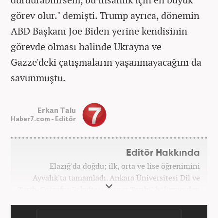
görev olur." demişti. Trump ayrıca, dönemin
ABD Başkanı Joe Biden yerine kendisinin
görevde olması halinde Ukrayna ve
Gazze'deki çatışmaların yaşanmayacağını da
savunmuştu.
Erkan Talu
Haber7.com - Editör
Editör Hakkında
Elazığ'da doğdu; ilk, orta ve lise öğrenimini
Ayvalık'ta tamamladı. Ankara Üniversitesi Dil ve
Tarih-Coğrafya Fakültesi "Sanat Tarihi" bölümünden
mezun oldu. Üniversite yıllarında gazetecilik
üzerine eğitimler aldı. Haberciliğe "muhabir" olarak