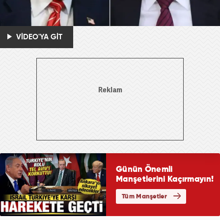
VİDEO'YA GİT