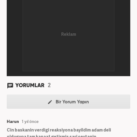
Kanal 7'de başladı; daha sonra Haber 7'ye geçti.
Kariyerine, Haber7'de "editör" olarak devam ediyor.
2
YORUMLAR
Bir Yorum Yapın
Harun
1 yıl önce
Cin baskanin verdigi reaksiyona bayildim adam deli
olduguna tam kanaat getirmis sari seytanin