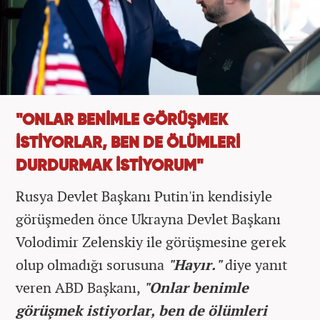
"ONLAR BENİMLE GÖRÜŞMEK
İSTİYORLAR, BEN DE ÖLÜMLERİ
DURDURMAK İSTİYORUM"
Rusya Devlet Başkanı Putin'in kendisiyle
görüşmeden önce Ukrayna Devlet Başkanı
Volodimir Zelenskiy ile görüşmesine gerek
olup olmadığı sorusuna
"Hayır."
diye yanıt
veren ABD Başkanı,
"Onlar benimle
görüşmek istiyorlar, ben de ölümleri