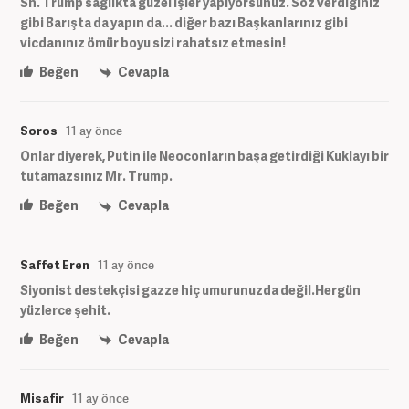
Sn. Trump sağlıkta güzel işler yapıyorsunuz. Söz verdiğiniz
gibi Barışta da yapın da... diğer bazı Başkanlarınız gibi
vicdanınız ömür boyu sizi rahatsız etmesin!
Beğen
Cevapla
Soros
11 ay önce
Onlar diyerek, Putin ile Neoconların başa getirdiği Kuklayı bir
tutamazsınız Mr. Trump.
Beğen
Cevapla
Saffet Eren
11 ay önce
Siyonist destekçisi gazze hiç umurunuzda değil.Hergün
yüzlerce şehit.
Beğen
Cevapla
Misafir
11 ay önce