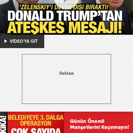
VİDEO'YA GİT