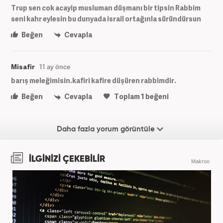
Trup sen cok acayip musluman düşmanı bir tipsin Rabbim
seni kahr eylesin bu dunyada israil ortağınla süründürsun
Beğen
Cevapla
Misafir
11 ay önce
barış meleğimisin.kafiri kafire düşüren rabbimdir.
Beğen
Cevapla
Toplam
1
beğeni
Daha fazla yorum görüntüle
İLGİNİZİ ÇEKEBİLİR
Makroo