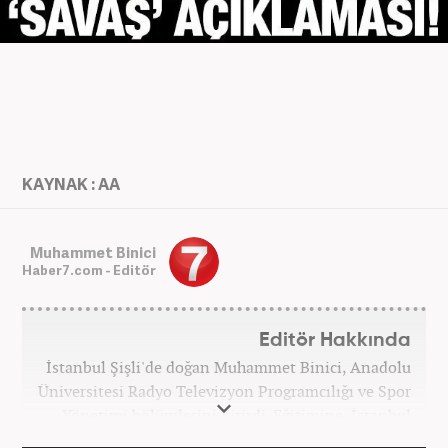
KAYNAK : AA
Muhammet Binici
Haber7.com - Editör
Editör Hakkında
İstanbul Şişli'de doğan Muhammet Binici, Anadolu
Üniversitesi Radyo Televizyon Programcılığı ve Spor
Yönetimi bölümlerini bitirdi. Eğitimine, İstanbul
Üniversitesi Halkla İlişkiler bölümünde devam