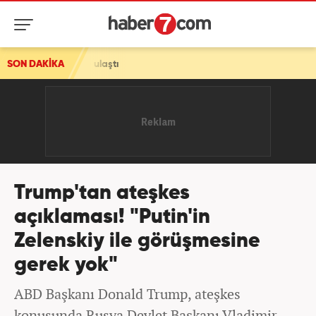
laştı
SON DAKİKA
Trump'tan ateşkes
açıklaması! "Putin'in
Zelenskiy ile görüşmesine
gerek yok"
ABD Başkanı Donald Trump, ateşkes
konusunda Rusya Devlet Başkanı Vladimir