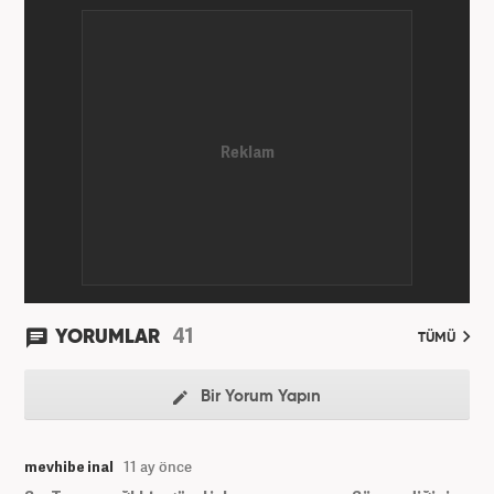
etmektedir. Gazeteciliğe 2012 yılında yerel haber
siteleri ve yerel gazetelerde başladı. Gündem,
Magazin alanlarında editör-muhabirlik yaptı. 2016
yılında Yeni Akit Gazetesi'nde bir yıl muhabirlik
yaptıktan sonra, 2020 Eylül itibariyle Haber7'de
'Gündem Editörü' olarak görevine devam
etmektedir.
41
YORUMLAR
TÜMÜ
Bir Yorum Yapın
mevhibe inal
11 ay önce