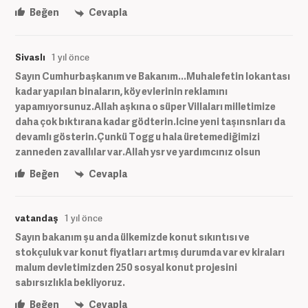
Beğen
Cevapla
Sivaslı
1 yıl önce
Sayın Cumhurbaşkanım ve Bakanım...Muhalefetin lokantası
kadar yapılan binaların, köy evlerinin reklamını
yapamıyorsunuz.Allah aşkına o süper Villaları milletimize
daha çok bıktırana kadar gödterin.Icine yeni taşınsnları da
devamlı gösterin.Çunkü Togg u hala üretemediğimizi
zanneden zavallılar var.Allah ysr ve yardımcınız olsun
Beğen
Cevapla
vatandaş
1 yıl önce
Sayın bakanım şu anda ülkemizde konut sıkıntısı ve
stokçuluk var konut fiyatları artmış durumda var ev kiraları
malum devletimizden 250 sosyal konut projesini
sabırsızlıkla bekliyoruz.
Beğen
Cevapla