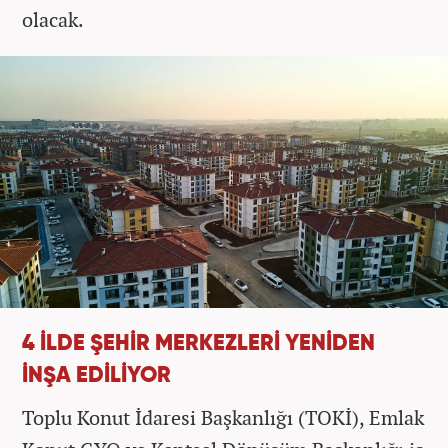
olacak.
4 İLDE ŞEHİR MERKEZLERİ YENİDEN
İNŞA EDİLİYOR
Toplu Konut İdaresi Başkanlığı (TOKİ), Emlak