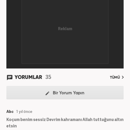
35
YORUMLAR
TÜMÜ
Bir Yorum Yapın
Abc
1 yıl önce
Koçum benim sessiz Devrim kahramanı Allah tuttuğunu altın
etsin