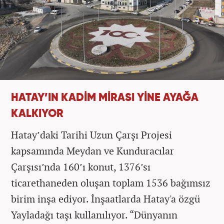
HATAY’IN KADİM MİRASI YİNE AYAĞA
KALKIYOR
Hatay’daki Tarihi Uzun Çarşı Projesi
kapsamında Meydan ve Kunduracılar
Çarşısı’nda 160’ı konut, 1376’sı
ticarethaneden oluşan toplam 1536 bağımsız
birim inşa ediyor. İnşaatlarda Hatay'a özgü
Yayladağı taşı kullanılıyor. “Dünyanın