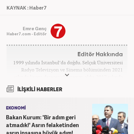
KAYNAK : Haber7
Emre Genç
Haber7.com - Editör
Editör Hakkında
1999 yılında İstanbul’da doğdu. Selçuk Üniversitesi
Radyo Televizyon ve Sinema bölümünden 2021
yılında lisans derecesiyle mezun oldu. 2017 yılında
Üniversite Televizyonu’nda başladığı kariyerinde 3
İLİŞKİLİ HABERLER
yıl boyunca spor spikerliği ve muhabirliği
görevlerinde bulundu. Daha sonra 2020 yılında özel
bir haber kanalında haber ve spor editörlüğü yaptı.
EKONOMİ
Ardından Turkuvaz Medya Grubu’nda editörlük
Bakan Kurum: 'Bir adım geri
görevinde bulundu. 2024 Mayıs ayından itibaren
atmadık!' Asrın felaketinden
Kanal 7 Medya Grubu’na bağlı Haber7.com’da editör
asrın inşasına büyük adım!