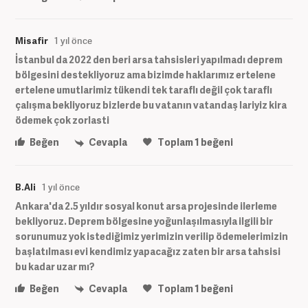
Misafir
1 yıl önce
İstanbul da 2022 den beri arsa tahsisleri yapılmadı deprem
bölgesini destekliyoruz ama bizimde haklarımız ertelene
ertelene umutlarimiz tükendi tek taraflı değil çok taraflı
çalışma bekliyoruz bizlerde bu vatanın vatandaş lariyiz kira
ödemek çok zorlasti
Beğen
Cevapla
Toplam
1
beğeni
B.Ali
1 yıl önce
Ankara'da 2.5 yıldır sosyal konut arsa projesinde ilerleme
bekliyoruz. Deprem bölgesine yoğunlaşılmasıyla ilgili bir
sorunumuz yok istediğimiz yerimizin verilip ödemelerimizin
başlatılması evi kendimiz yapacağız zaten bir arsa tahsisi
bu kadar uzar mı?
Beğen
Cevapla
Toplam
1
beğeni