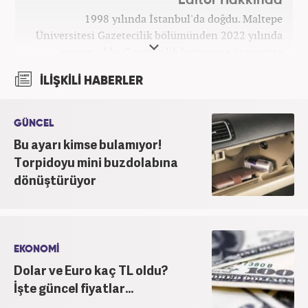
Editör Hakkında
1998 yılında İstanbul'da doğdu. Maltepe
Üniversitesi Gazetecilik bölümünden 2022 yılında
mezun oldu. Gazetecilik kariyerine üniversite
yıllarında okurken başladı. 4 yıldır aktif olarak
İLİŞKİLİ HABERLER
Gazetecilik kariyerini sürdürüyor. Meslek hayatına
Kanal 7 Medya Grubu'na bağlı Haber7.com'da
'Editör' olarak devam ediyor.
GÜNCEL
Bu ayarı kimse bulamıyor!
Torpidoyu mini buzdolabına
dönüştürüyor
EKONOMİ
Dolar ve Euro kaç TL oldu?
İşte güncel fiyatlar...