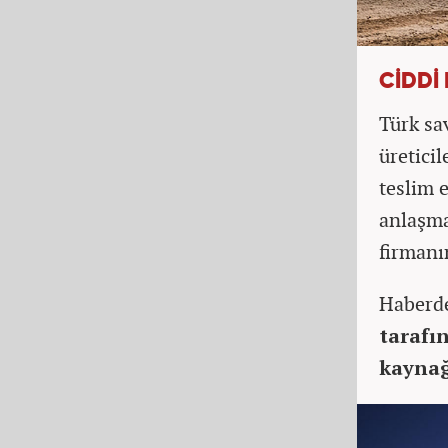
CİDDİ
Türk sa
üretici
teslim 
anlaşma
firmanı
Haberd
tarafın
kaynağ