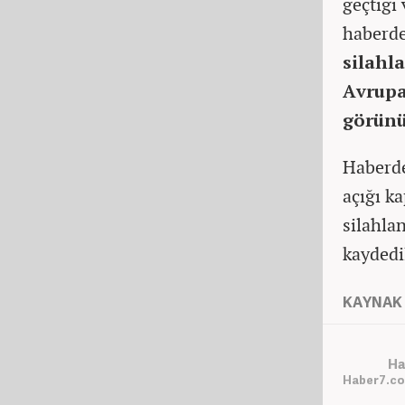
geçtiği
haberd
silahl
Avrupa
görünü
Haberde
açığı k
silahla
kaydedi
KAYNAK 
Ha
Haber7.co