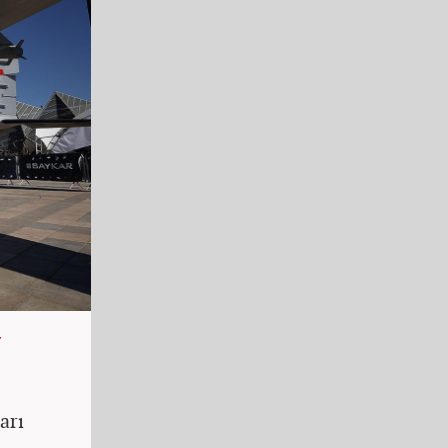
Y
arı