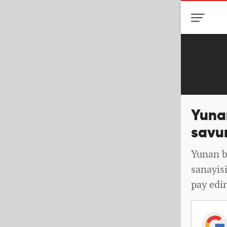
Yunan
savu
Yunan b
sanayis
pay edin