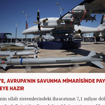
YE, AVRUPA'NIN SAVUNMA MİMARİSİNDE PA
EYE HAZIR
nin silah sistemlerindeki ihracatının 7,1 milyar dol