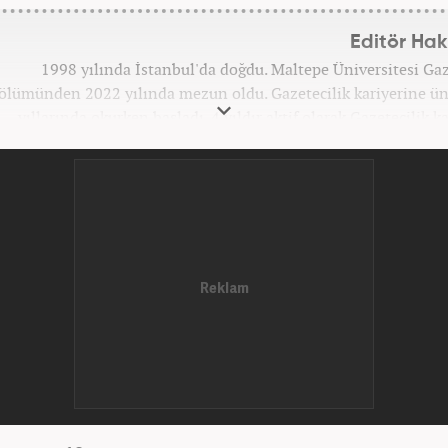
Editör Ha
1998 yılında İstanbul'da doğdu. Maltepe Üniversitesi Gaz
ölümünden 2022 yılında mezun oldu. Gazetecilik kariyerine ün
yıllarında okurken başladı. 4 yıldır aktif olarak Gazetecilik k
dürüyor. Meslek hayatına Kanal 7 Medya Grubu'na bağlı Haber
'Editör' olarak devam