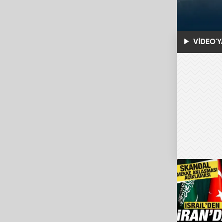
VİDEO'Y