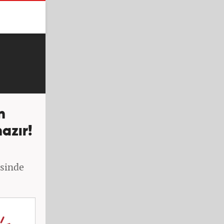
n
azır!
isinde