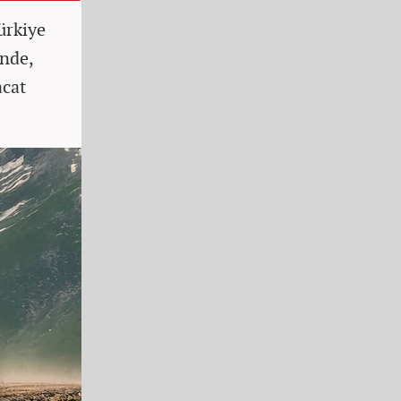
ürkiye
inde,
acat