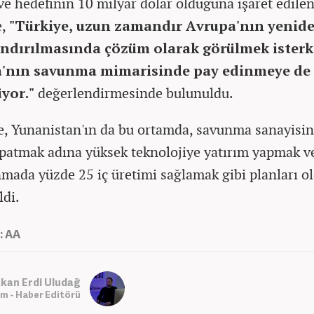
 ve hedefinin 10 milyar dolar olduğuna işaret edile
e,
"Türkiye, uzun zamandır Avrupa'nın yenid
andırılmasında çözüm olarak görülmek isterk
'nın savunma mimarisinde pay edinmeye de 
yor."
değerlendirmesinde bulunuldu.
, Yunanistan'ın da bu ortamda, savunma sanayisin
apatmak adına yüksek teknolojiye yatırım yapmak v
nmada yüzde 25 iç üretimi sağlamak gibi planları o
ldi.
: AA
kan Erdi Uludağ
m - Haber Editörü