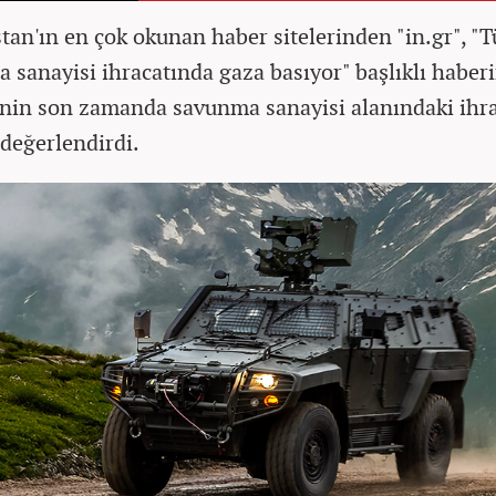
tan'ın en çok okunan haber sitelerinden "in.gr", "T
 sanayisi ihracatında gaza basıyor" başlıklı haber
'nin son zamanda savunma sanayisi alanındaki ihr
 değerlendirdi.