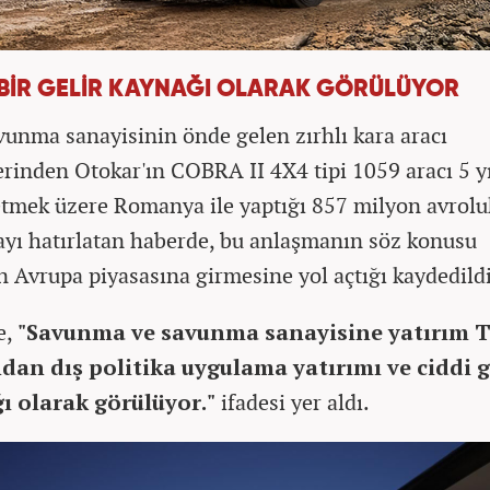
 BİR GELİR KAYNAĞI OLARAK GÖRÜLÜYOR
vunma sanayisinin önde gelen zırhlı kara aracı
lerinden Otokar'ın COBRA II 4X4 tipi 1059 aracı 5 yı
etmek üzere Romanya ile yaptığı 857 milyon avrolu
yı hatırlatan haberde, bu anlaşmanın söz konusu
n Avrupa piyasasına girmesine yol açtığı kaydedildi
e,
"Savunma ve savunma sanayisine yatırım T
dan dış politika uygulama yatırımı ve ciddi g
ı olarak görülüyor."
ifadesi yer aldı.