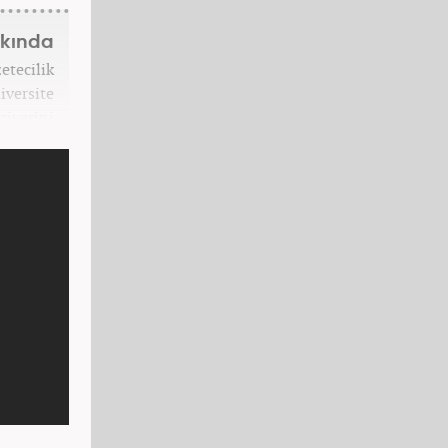
kkında
etecilik
iversite
ariyerini
7.com'da
 ediyor.