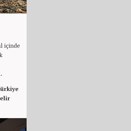
l içinde
k
.
ürkiye
elir