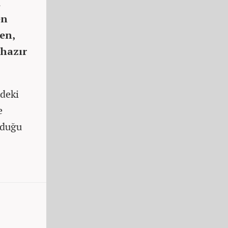
n
en
en,
hazır
deki
e
lduğu