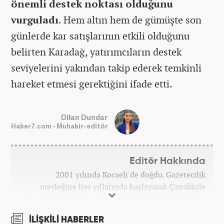
önemli destek noktası olduğunu
vurguladı
. Hem altın hem de gümüşte son
günlerde kar satışlarının etkili olduğunu
belirten Karadağ, yatırımcıların destek
seviyelerini yakından takip ederek temkinli
hareket etmesi gerektiğini ifade etti.
Dilan Dundar
Haber7.com - Muhabir-editör
Editör Hakkında
2001 yılında Kocaeli'de doğdu. Gazetecilik
mesleğine lise yıllarında başlayarak Çanakkale
Onsekiz Mart Üniversitesi Gazetecilik bölümünden
2023 yılında mezun oldu. 7 yıllık gazetecilik
İLİŞKİLİ HABERLER
hayatında sunucu, editör, muhabir gibi birçok