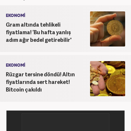
görevde bulundu. Meslek hayatına Haber7.com'da
'Özel Haberler Muhabiri' olarak devam etmektedir.
EKONOMİ
Gram altında tehlikeli
fiyatlama! ‘Bu hafta yanlış
adım ağır bedel getirebilir'
EKONOMİ
Rüzgar tersine döndü! Altın
fiyatlarında sert hareket!
Bitcoin çakıldı