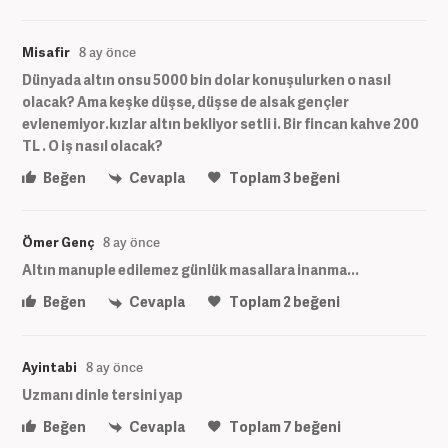
Misafir
8 ay önce
Dünyada altın onsu 5000 bin dolar konuşulurken o nasıl
olacak? Ama keşke düşse, düşse de alsak gençler
evlenemiyor.kızlar altın bekliyor setli i. Bir fincan kahve 200
TL . O iş nasıl olacak?
Beğen
Cevapla
Toplam
3
beğeni
Ömer Genç
8 ay önce
Altın manuple edilemez günlük masallara inanma...
Beğen
Cevapla
Toplam
2
beğeni
Ayintabi
8 ay önce
Uzmanı dinle tersini yap
Beğen
Cevapla
Toplam
7
beğeni