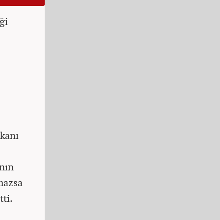
ği
kanı
ının
mazsa
tti.