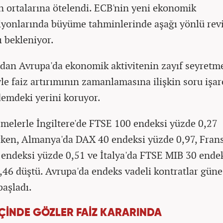
n ortalarına ötelendi. ECB'nin yeni ekonomik
iyonlarında büyüme tahminlerinde aşağı yönlü rev
 bekleniyor.
dan Avrupa'da ekonomik aktivitenin zayıf seyretm
le faiz artırımının zamanlamasına ilişkin soru işar
emdeki yerini koruyor.
şmelerle İngiltere'de FTSE 100 endeksi yüzde 0,27
rken, Almanya'da DAX 40 endeksi yüzde 0,97, Fran
endeksi yüzde 0,51 ve İtalya'da FTSE MIB 30 ende
,46 düştü. Avrupa'da endeks vadeli kontratlar güne
başladı.
İÇİNDE GÖZLER FAİZ KARARINDA