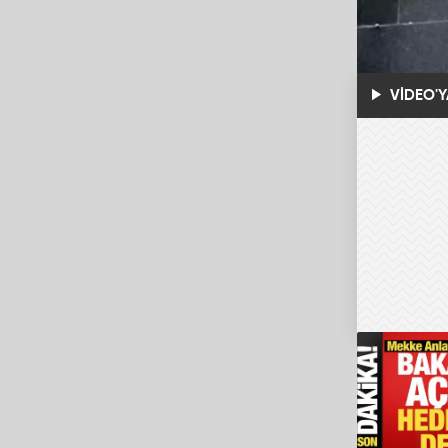
VİDEO'Y