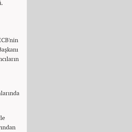
.
ECB'nin
Başkanı
mcıların
alarında
le
yından