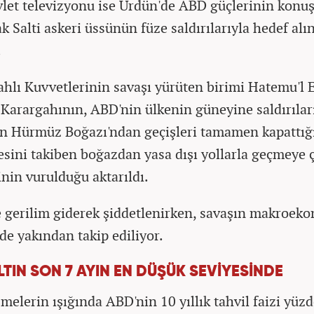
vlet televizyonu ise Ürdün'de ABD güçlerinin konuş
k Salti askeri üssünün füze saldırılarıyla hedef alı
.
lahlı Kuvvetlerinin savaşı yürüten birimi Hatemu'l 
Karargahının, ABD'nin ülkenin güneyine saldırılar
n Hürmüz Boğazı'ndan geçişleri tamamen kapattığ
esini takiben boğazdan yasa dışı yollarla geçmeye 
inin vurulduğu aktarıldı.
 gerilim giderek şiddetlenirken, savaşın makroek
 de yakından takip ediliyor.
LTIN SON 7 AYIN EN DÜŞÜK SEVİYESİNDE
şmelerin ışığında ABD'nin 10 yıllık tahvil faizi yüz