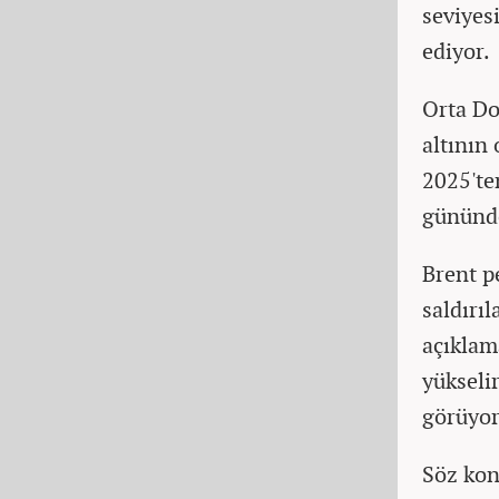
seviyes
ediyor.
Orta Do
altının
2025'te
gününde
Brent pe
saldırı
açıklam
yükseli
görüyor
Söz kon