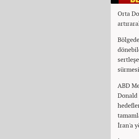
Orta Do
artırara
Bölgede
dönebil
sertleşe
sürmesi
ABD Me
Donald 
hedefle
tamamla
İran'a y