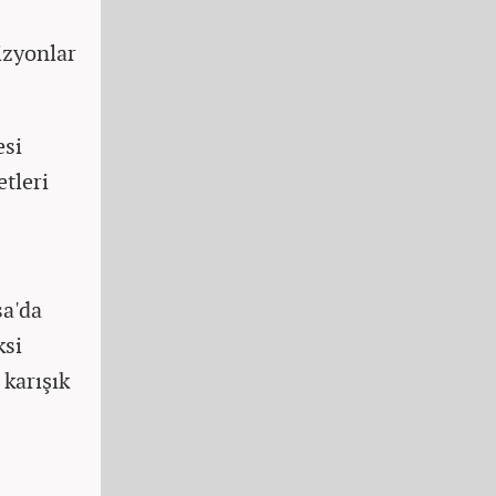
izyonlar
esi
etleri
sa'da
ksi
 karışık