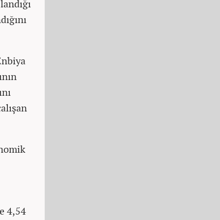
landığı
ndığını
Enbiya
ının
ını
çalışan
onomik
de 4,54