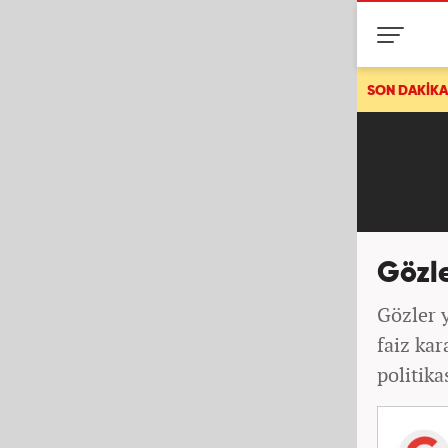
Bakan Fidan'dan son dakik
SON DAKİKA
Gözle
Gözler 
faiz ka
politika