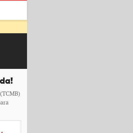
nda!
n (TCMB)
para