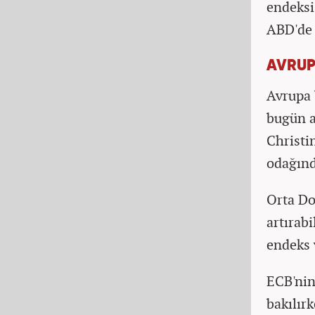
endeksi
ABD'de 
AVRUPA
Avrupa 
bugün a
Christi
odağınd
Orta Doğ
artırab
endeks 
ECB'nin
bakılır