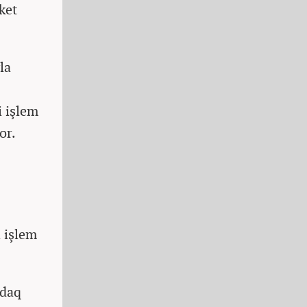
ket
la
i işlem
or.
a işlem
sdaq