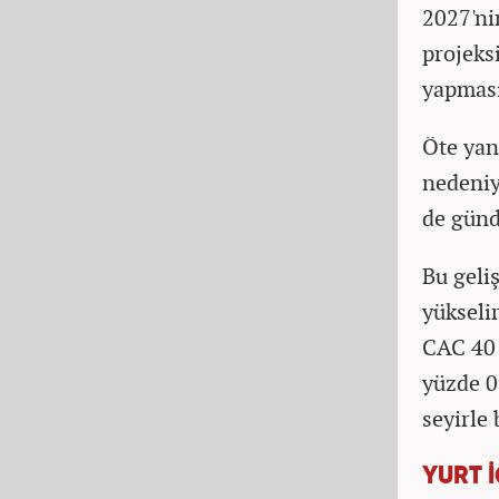
2027'ni
projeks
yapması
Öte yan
nedeniy
de günd
Bu geli
yükseli
CAC 40 
yüzde 0
seyirle 
YURT 