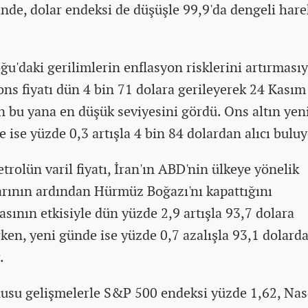
inde, dolar endeksi de düşüşle 99,9'da dengeli hare
ğu'daki gerilimlerin enflasyon risklerini artırmasıy
 ons fiyatı dün 4 bin 71 dolara gerileyerek 24 Kasım
n bu yana en düşük seviyesini gördü. Ons altın yen
 ise yüzde 0,3 artışla 4 bin 84 dolardan alıcı buluy
trolün varil fiyatı, İran'ın ABD'nin ülkeye yönelik
larının ardından Hürmüz Boğazı'nı kapattığını
asının etkisiyle dün yüzde 2,9 artışla 93,7 dolara
rken, yeni günde ise yüzde 0,7 azalışla 93,1 dolard
.
usu gelişmelerle S&P 500 endeksi yüzde 1,62, Na