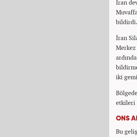
İran de
Muvaffa
bildirdi
İran Si
Merkez 
ardında
bildirm
iki gem
Bölgede
etkileri
ONS A
Bu geli