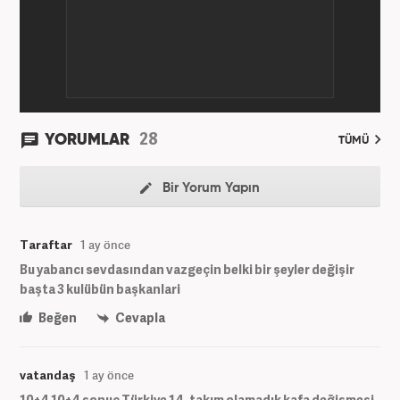
28
YORUMLAR
TÜMÜ
Bir Yorum Yapın
Taraftar
1 ay önce
Bu yabancı sevdasından vazgeçin belki bir şeyler değişir
başta 3 kulübün başkanlari
Beğen
Cevapla
vatandaş
1 ay önce
10+4 10+4 sonuç Türkiye 14 .takım olamadık kafa değişmesi