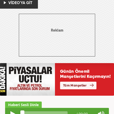
VİDEO'YA GİT
/
00:00