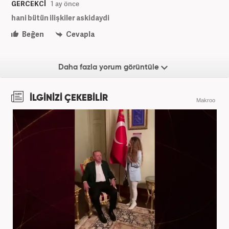
GERCEKCİ
1 ay önce
hani bütün ilişkiler askidaydi
Beğen
Cevapla
Daha fazla yorum görüntüle
İLGİNİZİ ÇEKEBİLİR
Makroo