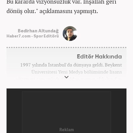
Bu kararda vizyonsuzluk var. İnşallah geri
dönüş olur." açıklamasını yapmıştı.
Bedirhan Altundağ
Haber7.com - Spor Editörü
Editör Hakkında
1997 yılında İstanbul'da dünyaya geldi. Beykent
Üniversitesi Yeni Medya bölümünde lisans
eğitimini tamamladı. Okuldan mezun olduğundan
bu yana medya sektörünün birçok kuruluşunda spor
editörü ve spor muhabiri pozisyonlarında çalıştı.
Kariyerine Mart 2026'dan beri Haber7.com'da spor
editörü olarak devam etmektedir.