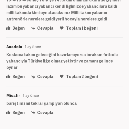
lazım bu yabancı yabancı kendi ligimizde yabancılara kaldı
milli takımda kimi oynatacaksınız Milli takım yabancı
antrenörle nerelere geldi yerli hocayla nerelere geldi
Beğen
Cevapla
Toplam
1
beğeni
Anadolu
1 ay önce
Koskoca takım geleceğini hazırlamıyorsa bıraksın futbolu
yabancıyla Türkiye liğo olmaz yetiştir ve zamanı gelince
oynar
Beğen
Cevapla
Toplam
2
beğeni
Misafir
1 ay önce
barıştınizmi tekrar şampiyon olunca
Beğen
Cevapla