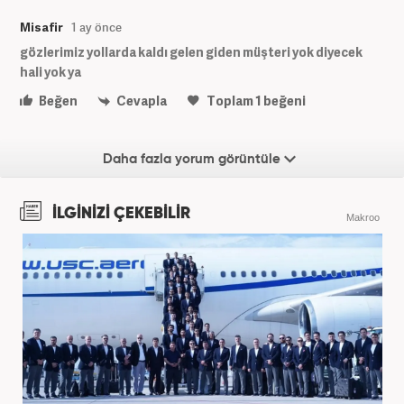
Misafir
1 ay önce
gözlerimiz yollarda kaldı gelen giden müşteri yok diyecek
hali yok ya
Beğen
Cevapla
Toplam
1
beğeni
Daha fazla yorum görüntüle
İLGİNİZİ ÇEKEBİLİR
Makroo