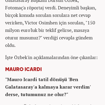
Galatasaray Başkanı Dursun Özbek,
Fotomaç'a röportaj verdi. Deneyimli başkan,
birçok konuda sorulan sorulara net cevap
verirken, Victor Osimhen için sorulan, "150
milyon euro'luk bir teklif gelirse, masaya
oturur musunuz?" verdiği cevapla gündem
oldu.
İşte Özbek'in açıklamalarından öne çıkanlar:
MAURO ICARDI
"Mauro Icardi tatil dönüşü 'Ben
Galatasaray'a kalmaya karar verdim'
derse, tutumunuz ne olur?"