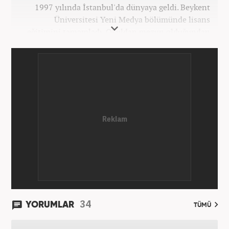
1997 yılında İstanbul'da dünyaya geldi. Beykent
Üniversitesi Yeni Medya bölümünde lisans
eğitimini tamamladı. Okuldan mezun olduğundan
bu yana medya sektörünün birçok kuruluşunda spor
editörü ve spor muhabiri pozisyonlarında çalıştı.
Kariyerine Mart 2026'dan beri Haber7.com'da spor
editörü olarak devam etmektedir.
34
YORUMLAR
TÜMÜ