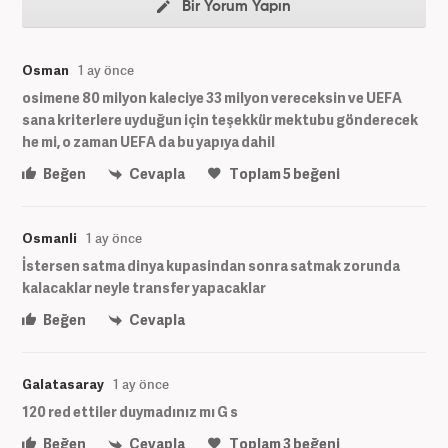
Bir Yorum Yapın
Osman
1 ay önce
osimene 80 milyon kaleciye 33 milyon vereceksin ve UEFA
sana kriterlere uyduğun için teşekkür mektubu gönderecek
he mi, o zaman UEFA da bu yapıya dahil
Beğen
Cevapla
Toplam
5
beğeni
Osmanli
1 ay önce
İstersen satma dinya kupasindan sonra satmak zorunda
kalacaklar neyle transfer yapacaklar
Beğen
Cevapla
Galatasaray
1 ay önce
120 red ettiler duymadınız mı G s
Beğen
Cevapla
Toplam
3
beğeni