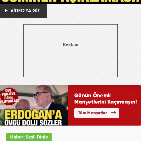
VİDEO'YA GİT