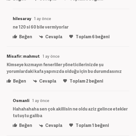
hilesaray
1 ay önce
ne 120 si 60 bile vermiyorlar
Beğen
Cevapla
Toplam
6
beğeni
Misafir: mahmut
1 ay önce
Kimseye kızmayın fenerliler yöneticilerinizde şu
yorumlardaki kafa yapınızda olduğu için bu durumdasınız
Beğen
Cevapla
Toplam
2
beğeni
Osmanli
1 ay önce
Hahahahaha sen çok akillisin ne oldu aziz gelince etekler
tutuştu galiba
Beğen
Cevapla
Toplam
1
beğeni