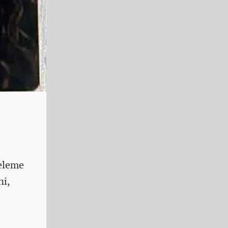
celeme
ni,