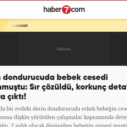
n dondurucuda bebek cesedi
muştu: Sır çözüldü, korkunç deta
a çıktı!
da bir evdeki derin dondurucuda erkek bebeğin ces
sına ilişkin yürütülen çalışmalar kapsamında deta
ıktı. 2 aylık olarak düşünülen bebeğin annesi tespit