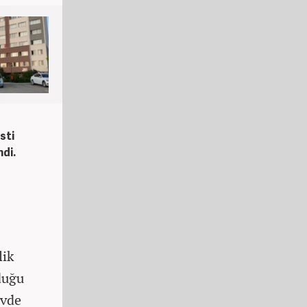
sti
ndi.
lik
duğu
evde