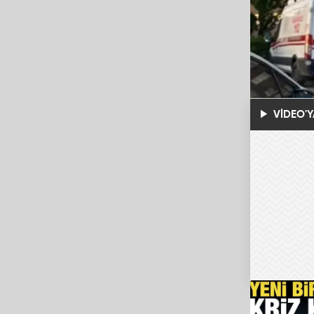
VİDEO'Y