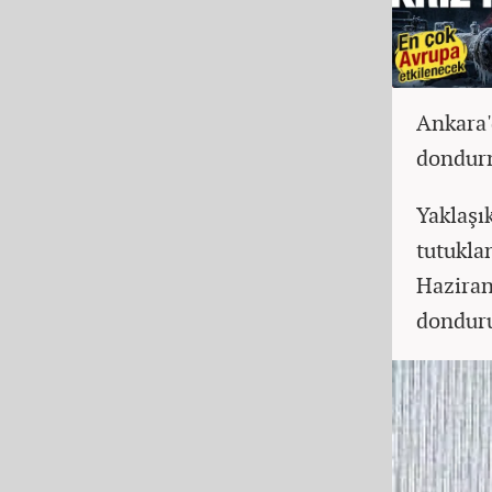
Ankara'
dondur
Yaklaşı
tutukla
Haziran
donduru