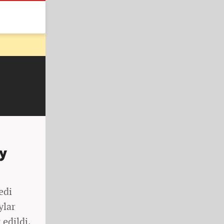
y
edi
ylar
 edildi.