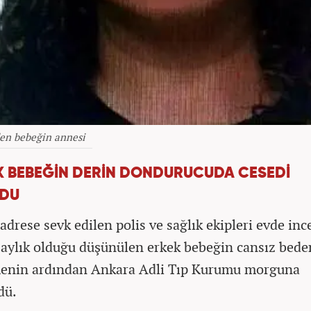
den bebeğin annesi
IK BEBEĞİN DERİN DONDURUCUDA CESEDİ
NDU
 adrese sevk edilen polis ve sağlık ekipleri evde in
2 aylık olduğu düşünülen erkek bebeğin cansız bede
enin ardından Ankara Adli Tıp Kurumu morguna
dü.