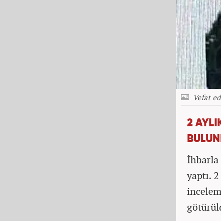
Vefat e
2 AYL
BULU
İhbarla
yaptı. 
incelem
götürül