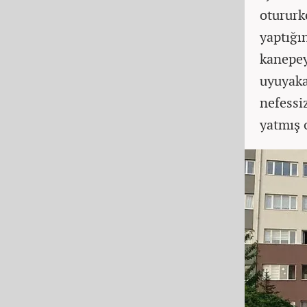
otururk
yaptığı
kanepey
uyuyaka
nefessi
yatmış o