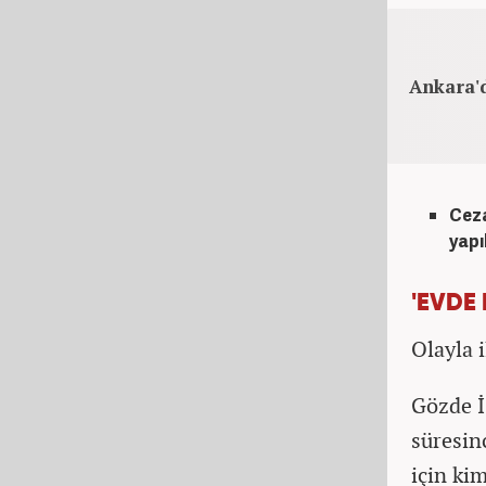
Ankara'
Ceza
yapı
'EVDE
Olayla i
Gözde İ.
süresin
için ki