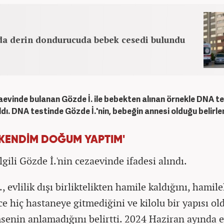
da derin dondurucuda bebek cesedi bulundu
evinde bulanan Gözde İ. ile bebekten alınan örnekle DNA te
ldı. DNA testinde Gözde İ.'nin, bebeğin annesi olduğu belirle
 KENDİM DOĞUM YAPTIM'
lgili Gözde İ.'nin cezaevinde ifadesi alındı.
, evlilik dışı birliktelikten hamile kaldığını, hamile
ce hiç hastaneye gitmediğini ve kilolu bir yapısı ol
msenin anlamadığını belirtti. 2024 Haziran ayında 