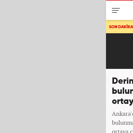
n Gürlek açıkladı: İki faili meçhul cinayet daha aydınlatıldı!
SON DAKİKA
Deri
bulun
ortay
Ankara'
bulunma
ortaya ç