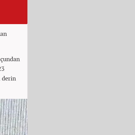
kan
suçundan
23
 derin