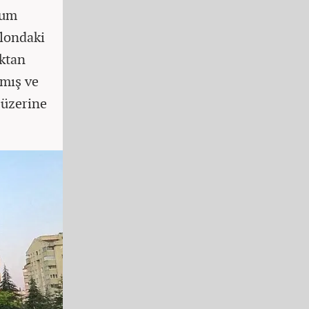
ğum
alondaki
uktan
rmış ve
 üzerine