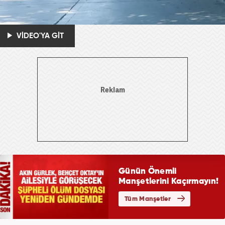
VİDEO'YA GİT