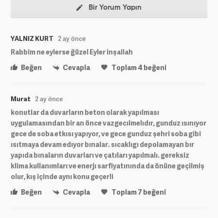
Bir Yorum Yapın
YALNIZ KURT
2 ay önce
Rabbim ne eylerse ğüzel Eyler inşallah
Beğen
Cevapla
Toplam
4
beğeni
Murat
2 ay önce
konutlar da duvarların beton olarak yapılması
uygulamasından bir an önce vazgecılmelıdır, gunduz ısınıyor
gece de soba etkısı yapıyor, ve gece gunduz şehri soba gibi
ısıtmaya devam edıyor bınalar. sıcaklıgı depolamayan bır
yapıda bınaların duvarları ve çatıları yapılmalı. gereksiz
klima kullanımları ve enerjı sarfiyatınında da önüne geçilmiş
olur, kış içinde aynı konu geçerli
Beğen
Cevapla
Toplam
7
beğeni