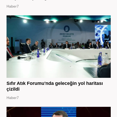
Haber7
Sıfır Atık Forumu'nda geleceğin yol haritası
çizildi
Haber7