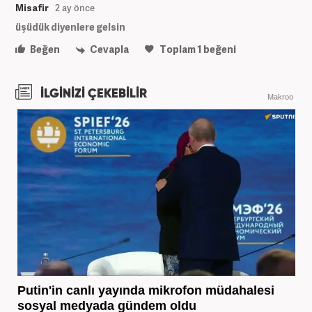
Misafir
2 ay önce
üşüdük diyenlere gelsin
Beğen
Cevapla
Toplam
1
beğeni
İLGİNİZİ ÇEKEBİLİR
Makroo
Putin'in canlı yayında mikrofon müdahalesi
sosyal medyada gündem oldu