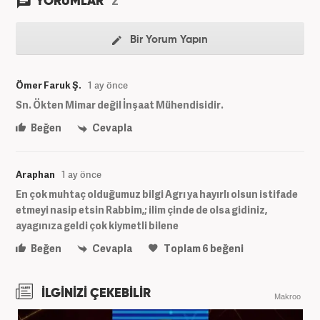
YORUMLAR
Bir Yorum Yapın
Ömer Faruk Ş.
1 ay önce
Sn. Ökten Mimar değil İnşaat Mühendisidir.
Beğen
Cevapla
Araphan
1 ay önce
En çok muhtaç olduğumuz bilgi Agrı ya hayırlı olsun istifade
etmeyi nasip etsin Rabbim,; ilim çinde de olsa gidiniz,
ayagınıza geldi çok kiymetli bilene
Beğen
Cevapla
Toplam
6
beğeni
İLGİNİZİ ÇEKEBİLİR
Makroo