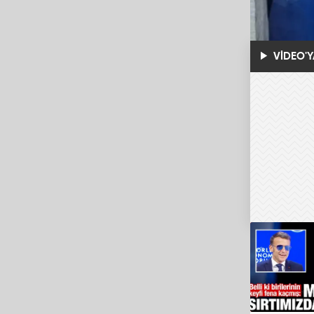
VİDEO'Y