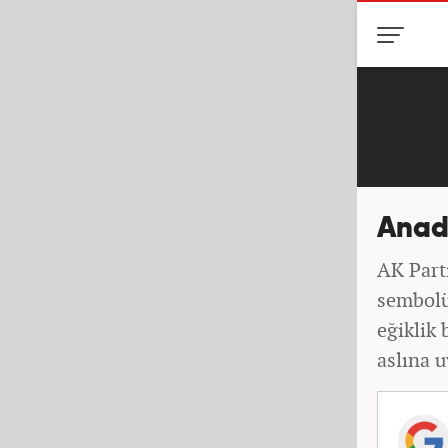
Anado
AK Parti
sembolü
eğiklik
aslına u