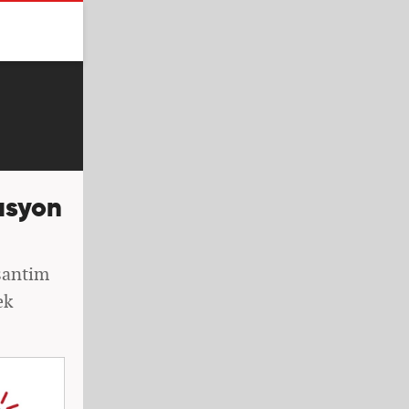
asyon
santim
ek