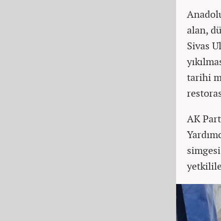
Anadolu
alan, dü
Sivas U
yıkılma
tarihi m
restora
AK Part
Yardımc
simgesi
yetkilil