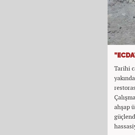
"ECDA
Tarihi 
yakından
restora
Çalışma
ahşap ü
güçlend
hassasi