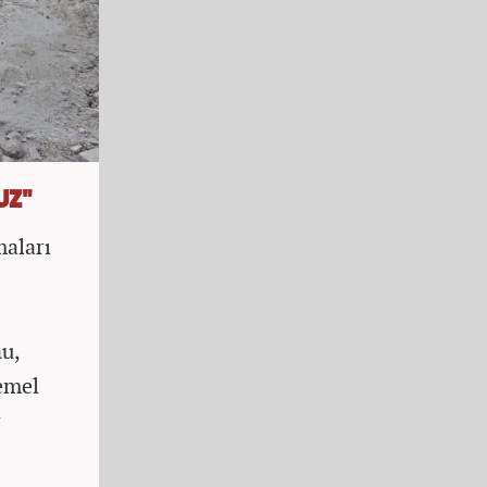
UZ"
maları
u,
emel
r