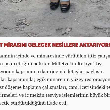
T MİRASINI GELECEK NESİLLERE AKTARIYOR
caminin içinde ve minaresinde yürütülen titiz çalış
 takip ettiğini belirten Milletvekili Rukiye Toy,
syonun kapsamına dair önemli detaylar paylaştı.
lar kapsamında; eğik minarenin yüzey restorasyon
st döşeme kaplama çalışmaları, cami içerisindeki t
irmeleri ve iç mekân tesviye işlemlerinin büyük bi
yetle sürdürüldüğünü ifade etti.