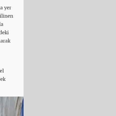
a yer
ilinen
la
deki
narak
el
rek