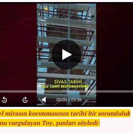
el mirasın korunmasının tarihi bir sorumluluk
nu vurgulayan Toy, şunları söyledi: