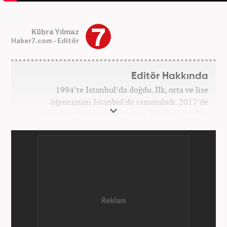
Kübra Yılmaz
Haber7.com - Editör
Editör Hakkında
1994’te İstanbul’da doğdu. İlk, orta ve lise
öğrenimini İstanbul'da tamamladı. 2017’de
İstanbul Üniversitesi İletişim Fakültesi Halkla
İlişkiler ve Tanıtım bölümünden mezun oldu.
2017’den beri Kanal7 Medya Grubu’na bağlı
Haber7.com bünyesinde mesleki hayatına devam
etmektedir.