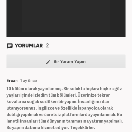
başta olmak üzere birçok alanda özel haber,
infografik ve video hazırladı. Hala Haber7'de Haber
Şefi olarak çalışmalarına devam etmektedir.
2
YORUMLAR
Bir Yorum Yapın
Ercan
1 ay önce
10 bölüm olarak yayınlanmış. Bir solukta hıçkıra hıçkıra göz
yaşları içinde izledim tüm bölümleri. Üzerinize tekrar
kovalarca soğuk su döken bir yapım. İnsanlığınızdan
utanıyorsunuz. İngilizce ve özellikle İspanyolca olarak
dublajı yapılmalı ve ücretsiz platformlarda yayınlanmalı. Bu
lanetli insanları tüm dünyanın tanımasına yatırım yapılmalı.
Bu yapım da buna hizmet ediyor. Teşekkürler.