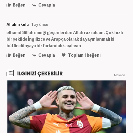
Beğen
Cevapla
Allahın kulu
1 ay önce
elhamdülillah emeği geçenlerden Allah razı olsun. Çok hızlı
bir şekilde İngilizce ve Arapça olarak da yayınlanmalı ki
bütün dünyaya bir farkındalık aşılasın
Beğen
Cevapla
Toplam
1
beğeni
İLGİNİZİ ÇEKEBİLİR
Makroo