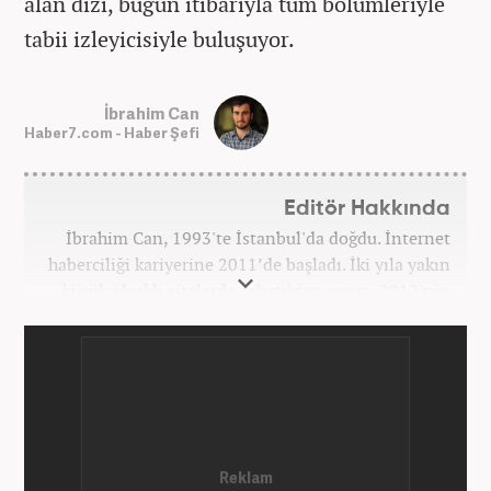
alan dizi, bugün itibarıyla tüm bölümleriyle
tabii izleyicisiyle buluşuyor.
İbrahim Can
Haber7.com - Haber Şefi
Editör Hakkında
İbrahim Can, 1993'te İstanbul'da doğdu. İnternet
haberciliği kariyerine 2011’de başladı. İki yıla yakın
küçük ölçekli sitelerde çalıştıktan sonra, 2012'nin
Ekim ayında yenisafak.com'a başladı. 6,5 yıl çalıştığı
yenisafak.com'da Gündem, Eğitim, Hayat, Dünya,
Spor ve Video kategorilerinde çalıştı. Bir süre akşam
sorumluluğu yaptı. Son olarak Ana Sayfa Editörü
oldu. 2019'un Haziran ayında Haber7'de Gündem
Editörü olarak göreve başladı. Hem Haber7 hem de
Yeni Şafak'ta kültür sanat, eğitim ve siyaset alanları