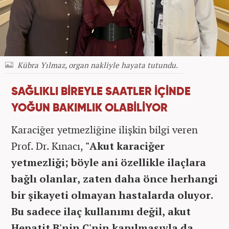
Kübra Yılmaz, organ nakliyle hayata tutundu.
SAĞLIKLI BİREYLE SAATLER İÇİNDE
YOĞUN BAKIMLIK OLABİLİYOR
Karaciğer yetmezliğine ilişkin bilgi veren
Prof. Dr. Kınacı,
"Akut karaciğer
yetmezliği; böyle ani özellikle ilaçlara
bağlı olanlar, zaten daha önce herhangi
bir şikayeti olmayan hastalarda oluyor.
Bu sadece ilaç kullanımı değil, akut
Hepatit B'nin C'nin kapılmasıyla da