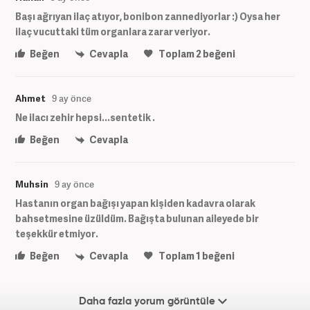
Başı ağrıyan ilaç atıyor, bonibon zannediyorlar :) Oysa her
ilaç vucuttaki tüm organlara zarar veriyor.
Beğen
Cevapla
Toplam
2
beğeni
Ahmet
9 ay önce
Ne ilacı zehir hepsi...sentetik .
Beğen
Cevapla
Muhsin
9 ay önce
Hastanın organ bağışı yapan kişiden kadavra olarak
bahsetmesine üzüldüm. Bağışta bulunan aileyede bir
teşekkür etmiyor.
Beğen
Cevapla
Toplam
1
beğeni
Daha fazla yorum görüntüle