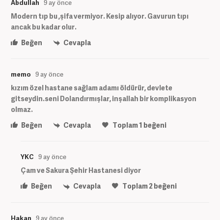
Abdullah
9 ay önce
Modern tıp bu ,şifa vermiyor. Kesip alıyor. Gavurun tıpı
ancak bu kadar olur.
Beğen
Cevapla
memo
9 ay önce
kızım özel hastane sağlam adamı öldürür, devlete
gitseydin.seni Dolandırmışlar, inşallah bir komplikasyon
olmaz.
Beğen
Cevapla
Toplam
1
beğeni
YKC
9 ay önce
Çam ve Sakura Şehir Hastanesi diyor
Beğen
Cevapla
Toplam
2
beğeni
Hakan
9 ay önce