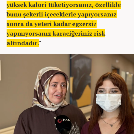
yüksek kalori tüketiyorsanız, özellikle
bunu şekerli içeceklerle yapıyorsanız
sonra da yeteri kadar egzersiz
yapmıyorsanız karaciğeriniz risk
altındadır.
"