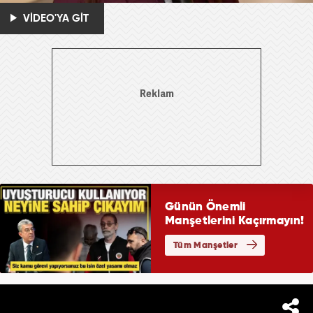
VİDEO'YA GİT