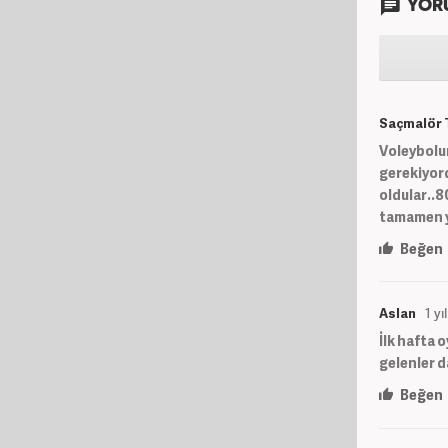
YOR
Saçmalör 
Voleybolun
gerekiyord
oldular..8
tamamen ye
Beğen
Aslan
1 yı
İlk hafta 
gelenler d
Beğen