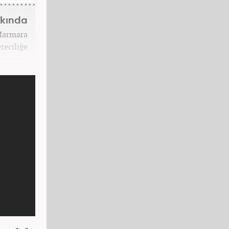
kkında
 Marmara
teciliğe
hayatını
ektedir.