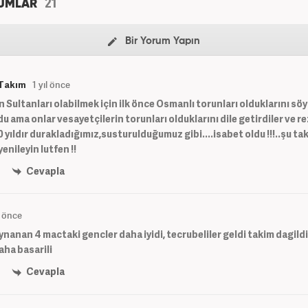
21
UMLAR
Bir Yorum Yapın
Takım
1 yıl önce
 Sultanları olabilmek için ilk önce Osmanlı torunları olduklarını sö
u ama onlar vesayetçilerin torunları olduklarını dile getirdiler ve re
0 yıldır durakladığımız,susturulduğumuz gibi....isabet oldu !!!..şu ta
nileyin lutfen !!
Cevapla
l önce
oynanan 4 mactaki gencler daha iyidi, tecrubeliler geldi takim dagild
aha basarili
Cevapla