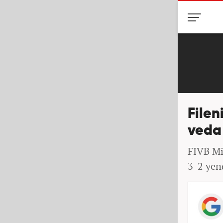
Filen
veda 
FIVB Mil
3-2 yen