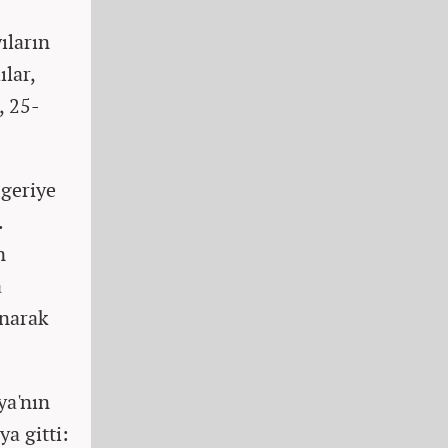
ıların
ılar,
, 25-
 geriye
.
n
a
anarak
ya'nın
ya gitti: