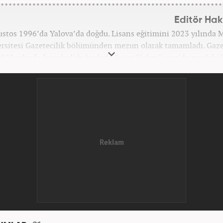
Editör Ha
ustos 1996’da Yalova’da doğdu. Lisans eğitimini 2023 yılında
rsitesi Gazetecilik bölümünden mezun olarak tamamladı. Gaze
023 yılında İstanbul’da başladı. Şu an Haber7.com’da mesleki 
sürdürm