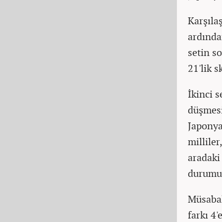
Karşıla
ardından
setin s
21'lik s
İkinci s
düşmesi
Japonya
milliler
aradaki 
durumu 
Müsabak
farkı 4'