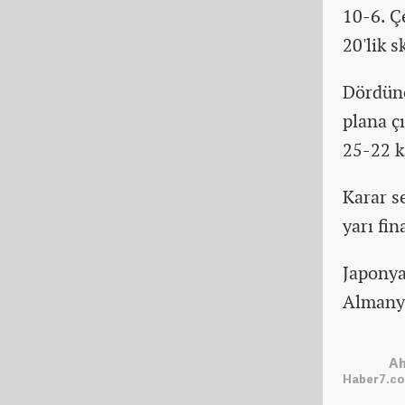
10-6. Ç
20'lik 
Dördünc
plana çı
25-22 k
Karar s
yarı fin
Japonya
Almanya
Ah
Haber7.co