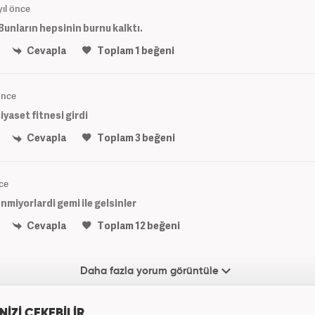
yıl önce
Bunların hepsinin burnu kalktı.
Cevapla
Toplam
1
beğeni
 önce
siyaset fitnesi girdi
Cevapla
Toplam
3
beğeni
nce
miyorlardi gemi ile gelsinler
Cevapla
Toplam
12
beğeni
Daha fazla yorum görüntüle
NİZİ ÇEKEBİLİR