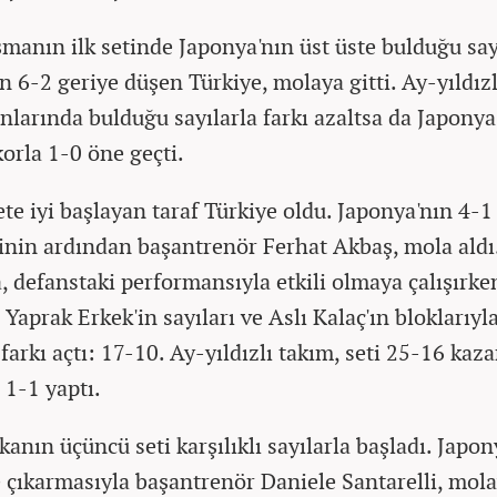
şmanın ilk setinde Japonya'nın üst üste bulduğu say
 6-2 geriye düşen Türkiye, molaya gitti. Ay-yıldızl
onlarında bulduğu sayılarla farkı azaltsa da Japonya
korla 1-0 öne geçti.
ete iyi başlayan taraf Türkiye oldu. Japonya'nın 4-1
nin ardından başantrenör Ferhat Akbaş, mola aldı
, defanstaki performansıyla etkili olmaya çalışırke
, Yaprak Erkek'in sayıları ve Aslı Kalaç'ın bloklarıyl
farkı açtı: 17-10. Ay-yıldızlı takım, seti 25-16 kaz
1-1 yaptı.
anın üçüncü seti karşılıklı sayılarla başladı. Japon
e çıkarmasıyla başantrenör Daniele Santarelli, mola