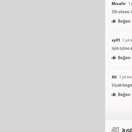
Mısafır
1 
Oh olsun. 
Beğen
xy01
1 yıl
işin içine 
Beğen
Ali
1 yıl ö
Uçak begen
Beğen
İLGİ