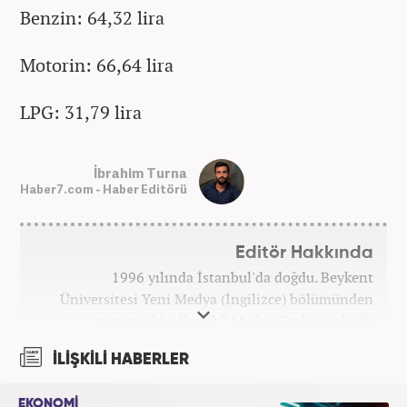
Benzin: 64,32 lira
Motorin: 66,64 lira
LPG: 31,79 lira
İbrahim Turna
Haber7.com - Haber Editörü
Editör Hakkında
1996 yılında İstanbul'da doğdu. Beykent
Üniversitesi Yeni Medya (İngilizce) bölümünden
mezun oldu. Kanal 7 Medya Grubu'na bağlı
haber7.com bünyesinde mesleki hayatına devam
İLİŞKİLİ HABERLER
etmektedir.
EKONOMİ