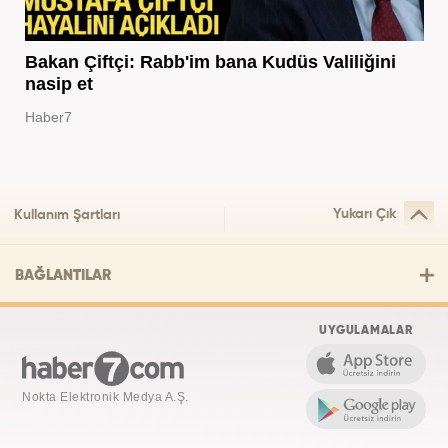
Bakan Çiftçi: Rabb'im bana Kudüs Valiliğini
nasip et
Haber7
Yukarı Çık
Kullanım Şartları
BAĞLANTILAR
UYGULAMALAR
Nokta Elektronik Medya A.Ş.