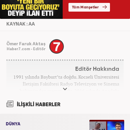
KAYNAK : AA
Ömer Faruk Aktaş
Haber7.com - Editör
Editör Hakkında
1991 yılında Bayburt’ta doğdu. Kocaeli Üniversitesi
İletişim Fakültesi Radyo Televizyon ve Sinema
bölümünden mezun oldu. 2016 yılında Anadolu
Ajansı'nda stajını yaptı. Yeni Şafak ve Akşam
Gazetesi'nde çalıştı. Nisan 2021'den bu yana
İLİŞKİLİ HABERLER
Haber7.com'da ‘Gündem Editörü’ olarak görev
yapmaktadır.
DÜNYA