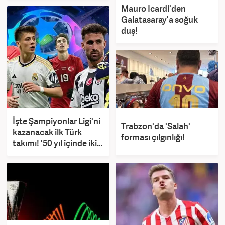
Mauro Icardi'den
Galatasaray'a soğuk
duş!
İşte Şampiyonlar Ligi'ni
Trabzon'da 'Salah'
kazanacak ilk Türk
forması çılgınlığı!
takımı! '50 yıl içinde iki
kez şampiyon...'