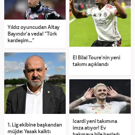
Yıldız oyuncudan Altay
Bayındır'a veda! "Türk
kardeşim..."
El Bilal Toure'nin yeni
takımı açıklandı
Icardi yeni takımına
1. Lig ekibine başkandan
imza atıyor! Ev
müjde: Yasak kalktı
bakmaya bile başladı