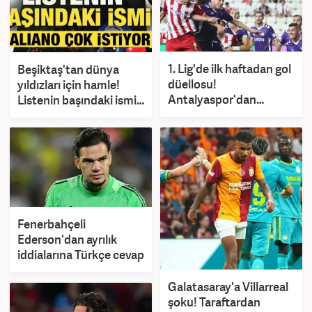
1. Lig'de ilk haftadan gol
Beşiktaş'tan dünya
düellosu!
yıldızları için hamle!
Antalyaspor'dan
Listenin başındaki ismi
sezona iddialı başlangıç
Italiano çok istiyor
Fenerbahçeli
Ederson'dan ayrılık
iddialarına Türkçe cevap
Galatasaray'a Villarreal
şoku! Taraftardan