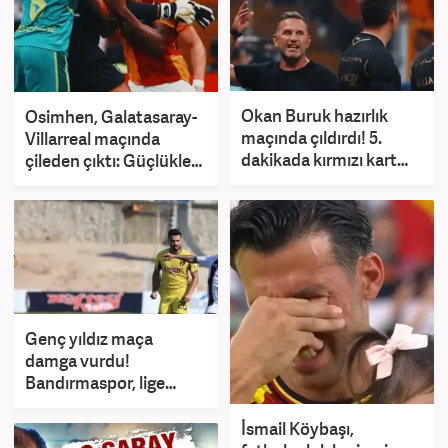
Okan Buruk hazırlık
Osimhen, Galatasaray-
maçında çıldırdı! 5.
Villarreal maçında
dakikada kırmızı kart
çileden çıktı: Güçlükle
gördü
ayırdılar
Genç yıldız maça
damga vurdu!
Bandırmaspor, lige
fırtına gibi başladı
İsmail Köybaşı,