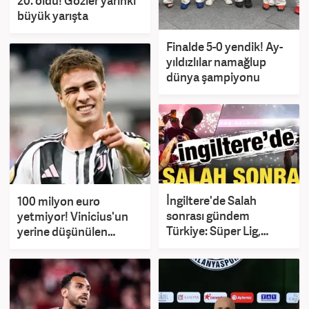
20. oldu! Gözler yarınki
büyük yarışta
Finalde 5-0 yendik! Ay-
yıldızlılar namağlup
dünya şampiyonu
İngiltere'de Salah
100 milyon euro
sonrası gündem
yetmiyor! Vinicius'un
Türkiye: Süper Lig,
yerine düşünülen
Suudi Arabistan'a rakip
Kenan Yıldız için çılgın
oldu!
talep