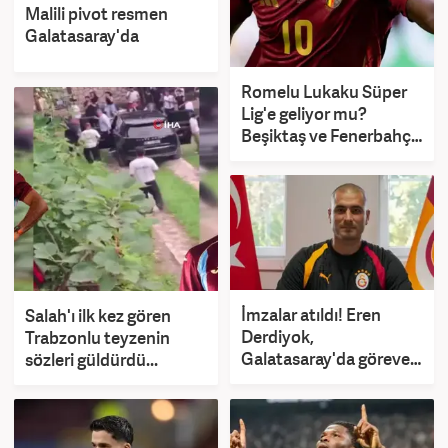
Malili pivot resmen
Galatasaray'da
Romelu Lukaku Süper
Lig'e geliyor mu?
Beşiktaş ve Fenerbahçe
detayı
İmzalar atıldı! Eren
Salah'ı ilk kez gören
Derdiyok,
Trabzonlu teyzenin
Galatasaray'da göreve
sözleri güldürdü...
getirildi