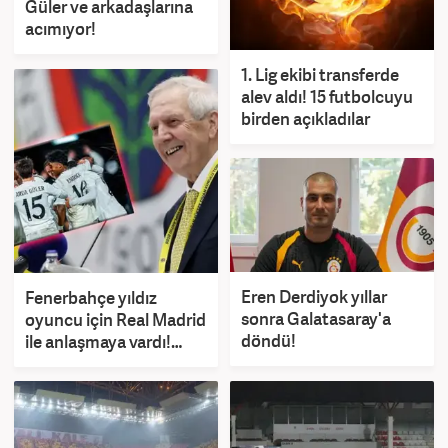
Güler ve arkadaşlarına
acımıyor!
1. Lig ekibi transferde
alev aldı! 15 futbolcuyu
birden açıkladılar
Eren Derdiyok yıllar
Fenerbahçe yıldız
sonra Galatasaray'a
oyuncu için Real Madrid
döndü!
ile anlaşmaya vardı!
Transferin önünde tek
engel