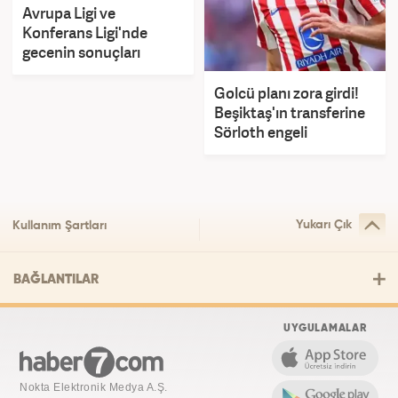
Avrupa Ligi ve
Konferans Ligi'nde
gecenin sonuçları
Golcü planı zora girdi!
Beşiktaş'ın transferine
Sörloth engeli
Yukarı Çık
Kullanım Şartları
BAĞLANTILAR
UYGULAMALAR
Nokta Elektronik Medya A.Ş.