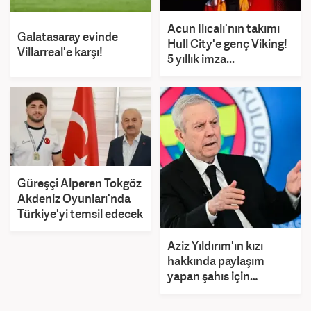
Acun Ilıcalı'nın takımı
Galatasaray evinde
Hull City'e genç Viking!
Villarreal'e karşı!
5 yıllık imza...
Güreşçi Alperen Tokgöz
Akdeniz Oyunları'nda
Türkiye'yi temsil edecek
Aziz Yıldırım'ın kızı
hakkında paylaşım
yapan şahıs için
tutuklama talebi!