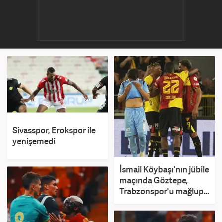
Sivasspor, Erokspor ile
yenişemedi
İsmail Köybaşı'nın jübile
maçında Göztepe,
Trabzonspor'u mağlup
etti