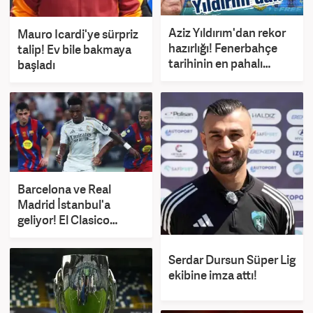
Aziz Yıldırım'dan rekor
Mauro Icardi'ye sürpriz
hazırlığı! Fenerbahçe
talip! Ev bile bakmaya
tarihinin en pahalı
başladı
transferini yapabilir
Barcelona ve Real
Madrid İstanbul'a
geliyor! El Clasico
oynanabilir
Serdar Dursun Süper Lig
ekibine imza attı!