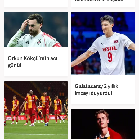
Orkun Kökçü'nün acı
günü!
Galatasaray 2 yıllık
imzayı duyurdu!