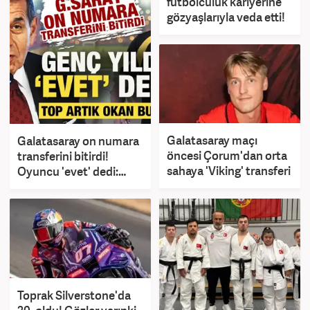
futbolculuk kariyerine
gözyaşlarıyla veda etti!
Galatasaray maçı
Galatasaray on numara
öncesi Çorum'dan orta
transferini bitirdi!
sahaya 'Viking' transferi
Oyuncu 'evet' dedi:
Karar artık Okan
Buruk'ta
Toprak Silverstone'da