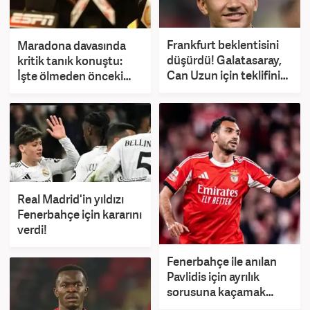
Frankfurt beklentisini
Maradona davasında
düşürdü! Galatasaray,
kritik tanık konuştu:
Can Uzun için teklifini
İşte ölmeden önceki
yükseltti
son sözleri
Real Madrid'in yıldızı
Fenerbahçe için kararını
verdi!
Fenerbahçe ile anılan
Pavlidis için ayrılık
sorusuna kaçamak
cevap