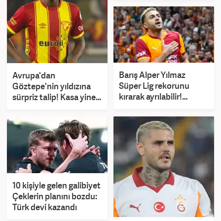
Barış Alper Yılmaz
Avrupa'dan
Süper Lig rekorunu
Göztepe'nin yıldızına
kırarak ayrılabilir!
sürpriz talip! Kasa yine
İnanılmaz rakam
dolacak
10 kişiyle gelen galibiyet
Çeklerin planını bozdu:
Türk devi kazandı