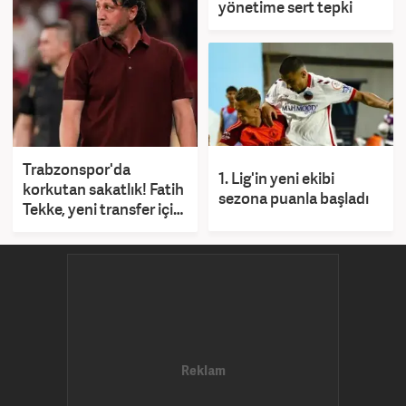
yönetime sert tepki
Trabzonspor'da
1. Lig'in yeni ekibi
korkutan sakatlık! Fatih
sezona puanla başladı
Tekke, yeni transfer için
konuştu