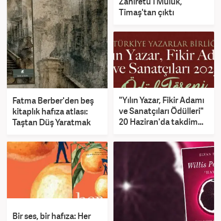
Zahîretü'l Mülûk,
Timaş'tan çıktı
"Yılın Yazar, Fikir Adamı
Fatma Berber'den beş
ve Sanatçıları Ödülleri"
kitaplık hafıza atlası:
20 Haziran'da takdim
Taştan Düş Yaratmak
edilecek
Bir ses, bir hafıza: Her