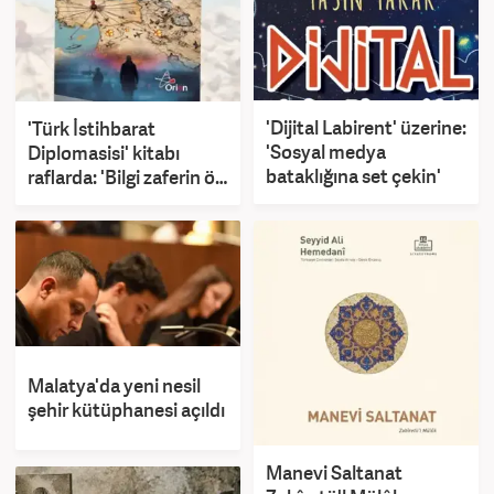
'Dijital Labirent' üzerine:
'Türk İstihbarat
'Sosyal medya
Diplomasisi' kitabı
bataklığına set çekin'
raflarda: 'Bilgi zaferin ön
koşuludur'
Malatya'da yeni nesil
şehir kütüphanesi açıldı
Manevi Saltanat