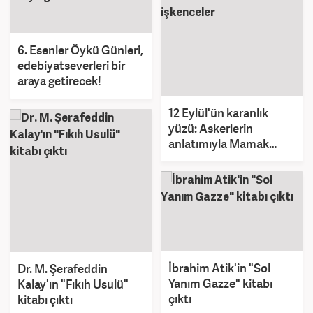
6. Esenler Öykü Günleri,
edebiyatseverleri bir
araya getirecek!
12 Eylül'ün karanlık
yüzü: Askerlerin
anlatımıyla Mamak
Cezaevi'ndeki
işkenceler
İbrahim Atik'in "Sol
Dr. M. Şerafeddin
Yanım Gazze" kitabı
Kalay'ın "Fıkıh Usulü"
çıktı
kitabı çıktı