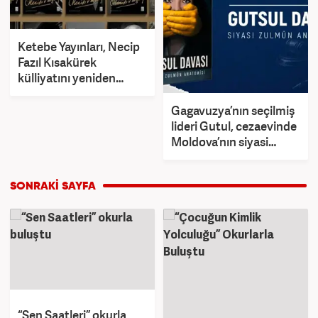
Ketebe Yayınları, Necip
Fazıl Kısakürek
külliyatını yeniden
okurla buluşturuyor
Gagavuzya’nın seçilmiş
lideri Gutul, cezaevinde
Moldova’nın siyasi
baskısını kitaplaştırdı
“Sen Saatleri” okurla