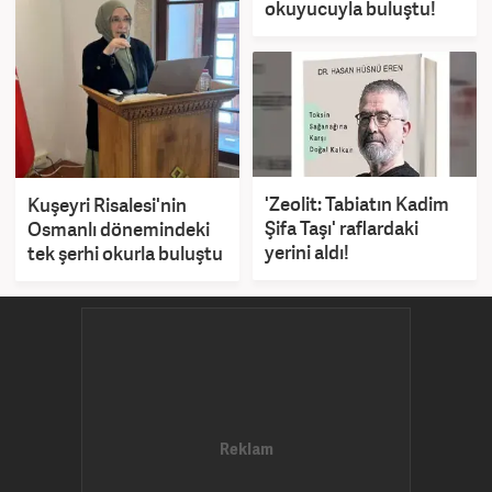
okuyucuyla buluştu!
'Zeolit: Tabiatın Kadim
Kuşeyri Risalesi'nin
Şifa Taşı' raflardaki
Osmanlı dönemindeki
yerini aldı!
tek şerhi okurla buluştu