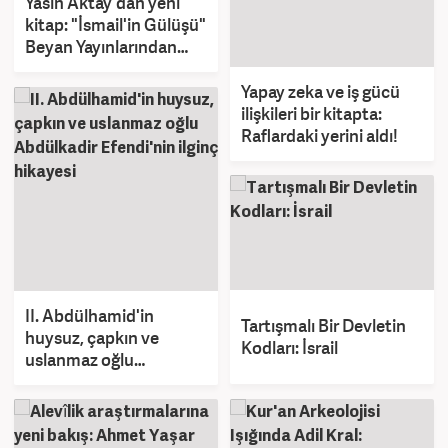
Yasin Aktay'dan yeni
kitap: "İsmail'in Gülüşü"
Beyan Yayınlarından
çıktı
Yapay zeka ve iş gücü
ilişkileri bir kitapta:
Raflardaki yerini aldı!
II. Abdülhamid'in
Tartışmalı Bir Devletin
huysuz, çapkın ve
Kodları: İsrail
uslanmaz oğlu
Abdülkadir Efendi'nin
ilginç hikayesi