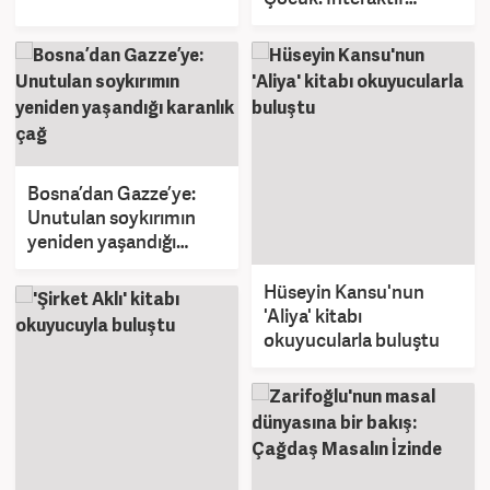
Dünya” uygulaması
yayında!
Bosna’dan Gazze’ye:
Unutulan soykırımın
yeniden yaşandığı
karanlık çağ
Hüseyin Kansu'nun
'Aliya' kitabı
okuyucularla buluştu