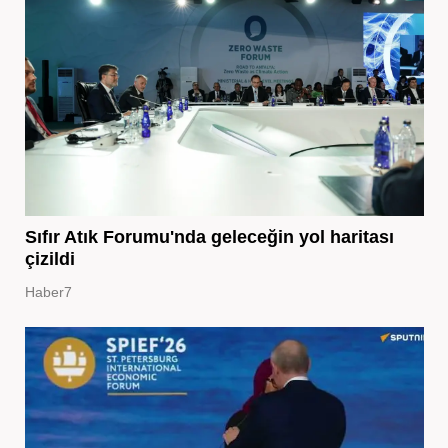
Sıfır Atık Forumu'nda geleceğin yol haritası
çizildi
Haber7