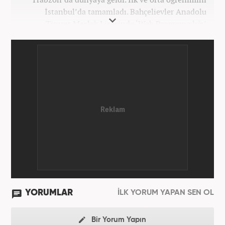
İstanbul’da tamamladı. Bahçelievler Anadolu
Ticaret Meslek Lisesinde ‘Web Programcılığı’
bölümünden mezun oldu. Yüksek öğrenimini,
Atatürk Üniversitesinde ‘Yeni Medya ve Gazetecilik’
mezunu olarak tamamladı. Gazeteciliğe ilk adımını
2011 yılında attı. 13 yıllık profesyonel meslek
hayatında SEO içerik ve muhabirlik de dahil olmak
üzere ağırlıklı olarak gündem, dünya, ekonomi, spor
ve teknoloji kategorilerinde birçok haber ve
röportaja imza atarak galeri ve video hazırladı.
Bahadır Alemdar, meslek hayatına Haber7.com'da
aktif olarak devam etmektedir.
YORUMLAR
İLK YORUM YAPAN SEN OL
Bir Yorum Yapın