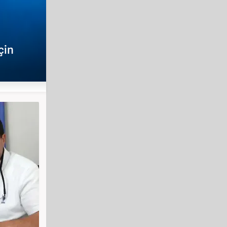
YAŞAM
çin
Bankalardan ATM uyarısı: Bunu y
konulacak