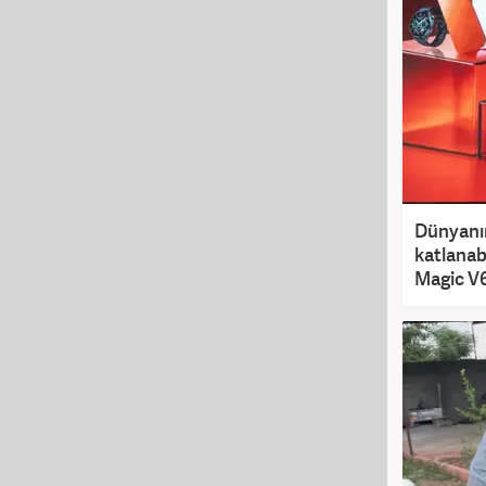
Dünyanın
katlanab
Magic V6