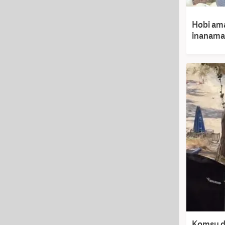
Hobi ama
inanamad
Komşu da