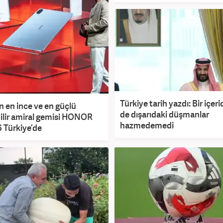
Türkiye tarih yazdı: Bir içeri
 en ince ve en güçlü
de dışarıdaki düşmanlar
ilir amiral gemisi HONOR
hazmedemedi
 Türkiye’de