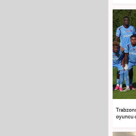
Trabzons
oyuncu o