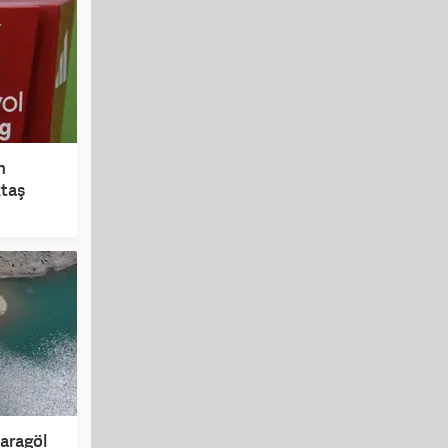
n
ktaş
Karagöl