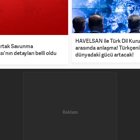
HAVELSAN ile Türk Dil Ku
rtak Savunma
arasında anlaşma! Türkçenin
'nın detayları belli oldu
dünyadaki gücü artacak!