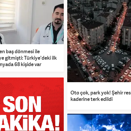
n baş dönmesi ile
 gitmişti: Türkiye'deki ilk
nyada 68 kişide var
Oto çok, park yok! Şehir r
kaderine terk edildi