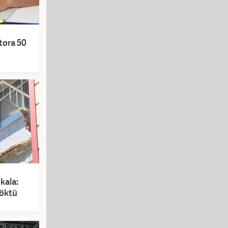
tora 50
kala:
çöktü