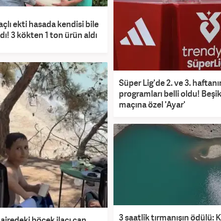
çlı ekti hasada kendisi bile
ı! 3 kökten 1 ton ürün aldı
Süper Lig'de 2. ve 3. haftanı
programları belli oldu! Beşi
maçına özel 'Ayar'
3 saatlik tırmanışın ödülü: 
iredeki böcek ilacı can