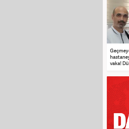
Geçmeye
hastaneye
vaka! Dü