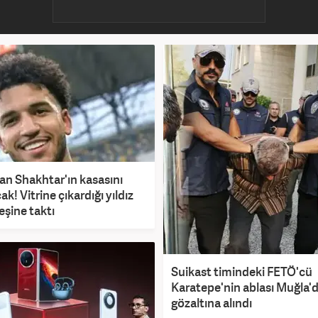
an Shakhtar'ın kasasını
k! Vitrine çıkardığı yıldız
eşine taktı
Suikast timindeki FETÖ'cü
Karatepe'nin ablası Muğla'
gözaltına alındı