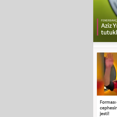
FENERBAHÇ
rtak Savunma Anlaşması tarihi
Aziz Y
tutuk
Forması 
cephesin
jesti!