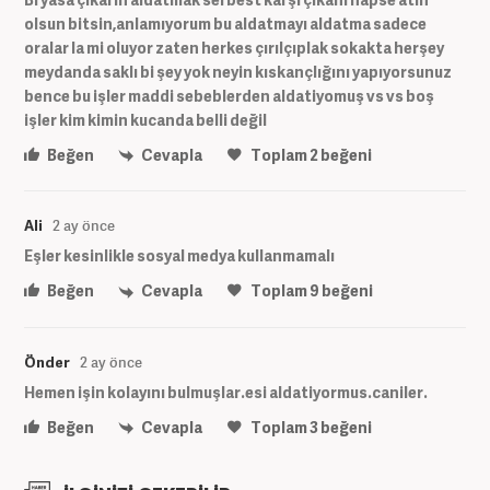
olsun bitsin,anlamıyorum bu aldatmayı aldatma sadece
oralar la mi oluyor zaten herkes çırılçıplak sokakta herşey
meydanda saklı bi şey yok neyin kıskançlığını yapıyorsunuz
bence bu işler maddi sebeblerden aldatiyomuş vs vs boş
işler kim kimin kucanda belli değil
Beğen
Cevapla
Toplam
2
beğeni
Ali
2 ay önce
Eşler kesinlikle sosyal medya kullanmamalı
Beğen
Cevapla
Toplam
9
beğeni
Önder
2 ay önce
Hemen işin kolayını bulmuşlar.esi aldatiyormus.caniler.
Beğen
Cevapla
Toplam
3
beğeni