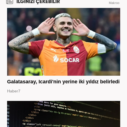
İLGİNİZİ ÇEKEBİLİR
Makroo
Galatasaray, Icardi'nin yerine iki yıldız belirledi
Haber7