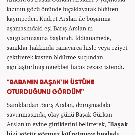
kızının gözü önünde bıçaklayarak öldüren
kayınpederi Kudret Arslan ile boşanma
aşamasındaki eşi Barış Arslan'ın
yargılanmasına başlandı. İddianamede,
sanıklar hakkında canavarca hisle veya eziyet
çektirerek kasten öldürme suçundan
ağırlaştırılmış müebbet hapis cezası istendi.
"BABAMIN BAŞAK'IN ÜSTÜNE
OTURDUĞUNU GÖRDÜM"
Sanıklardan Barış Arslan, duruşmadaki
savunmasında, olay günü Başak Gürkan
Arslan'ın evine gittiklerini belirterek,
"Başak
bizi görür görmez küfretmeye başladı.