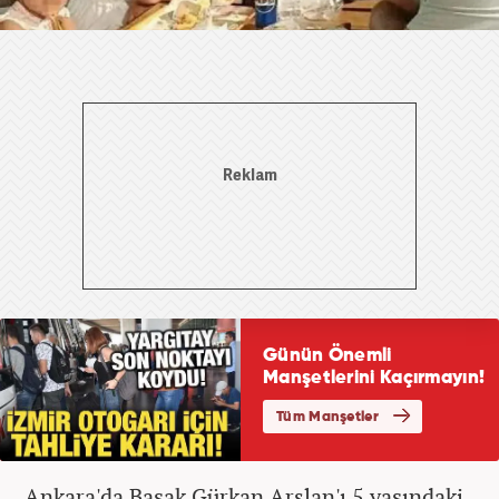
Ankara'da Başak Gürkan Arslan'ı 5 yaşındaki