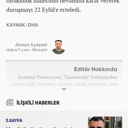
tutukluluk hallerinin devamına karar vererek
duruşmayı 22 Eylül'e erteledi.
KAYNAK : DHA
Ahmet Aydemir
Haber7.com - Muhabir
Editör Hakkında
İstanbul Üniversitesi, “Gazetecilik” bölümünden
mezun oldu. Gündem, siyaset, yaşam, magazin, spor
ve SEO editörlüğü yaptı. Meslek hayatına Ocak
2024’ten beri Haber7’de devam ediyor.
İLİŞKİLİ HABERLER
3.SAYFA