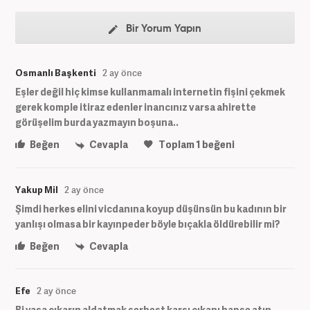
Bir Yorum Yapın
Osmanlı Başkenti
2 ay önce
Eşler değil hiç kimse kullanmamalı internetin fişini çekmek
gerek komple itiraz edenler inancınız varsa ahirette
görüşelim burda yazmayın boşuna..
Beğen
Cevapla
Toplam
1
beğeni
Yakup Mil
2 ay önce
Şimdi herkes elini vicdanına koyup düşünsün bu kadının bir
yanlışı olmasa bir kayınpeder böyle bıçakla öldürebilir mi?
Beğen
Cevapla
Efe
2 ay önce
Bi yasa çıkarın aldatmak serbest karşı çıkanı hapse atın