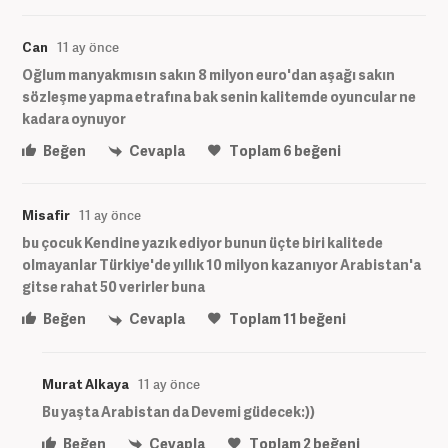
Can
11 ay önce
Oğlum manyakmısın sakın 8 milyon euro'dan aşağı sakın
sözleşme yapma etrafına bak senin kalitemde oyuncular ne
kadara oynuyor
Beğen
Cevapla
Toplam
6
beğeni
Misafir
11 ay önce
bu çocuk Kendine yazık ediyor bunun üçte biri kalitede
olmayanlar Türkiye'de yıllık 10 milyon kazanıyor Arabistan'a
gitse rahat 50 verirler buna
Beğen
Cevapla
Toplam
11
beğeni
Murat Alkaya
11 ay önce
Bu yaşta Arabistan da Devemi güdecek:))
Beğen
Cevapla
Toplam
2
beğeni