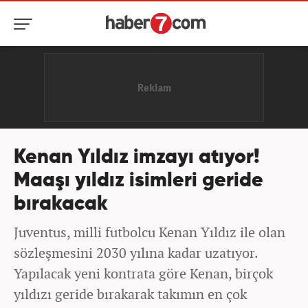
Kenan Yıldız imzayı atıyor!
Maaşı yıldız isimleri geride
bırakacak
Juventus, milli futbolcu Kenan Yıldız ile olan
sözleşmesini 2030 yılına kadar uzatıyor.
Yapılacak yeni kontrata göre Kenan, birçok
yıldızı geride bırakarak takımın en çok