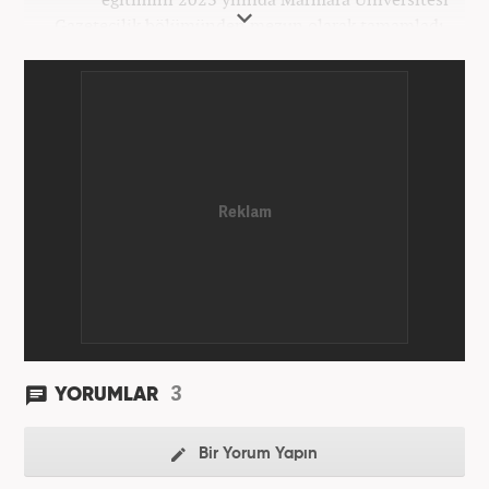
Gazetecilik bölümünden mezun olarak tamamladı.
Gazeteciliğe 2023 yılında İstanbul’da başladı. Şu an
Haber7.com’da mesleki hayatını sürdürmektedir.
3
YORUMLAR
Bir Yorum Yapın