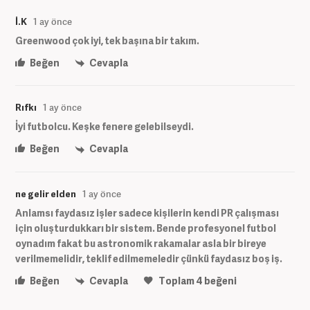
İ.K
1 ay önce
Greenwood çok iyi, tek başına bir takım.
Beğen
Cevapla
Rıfkı
1 ay önce
İyi futbolcu. Keşke fenere gelebilseydi.
Beğen
Cevapla
ne gelir elden
1 ay önce
Anlamsı faydasız işler sadece kişilerin kendi PR çalışması
için oluşturdukkarı bir sistem. Bende profesyonel futbol
oynadım fakat bu astronomik rakamalar asla bir bireye
verilmemelidir, teklif edilmemeledir çünkü faydasız boş iş.
Beğen
Cevapla
Toplam
4
beğeni