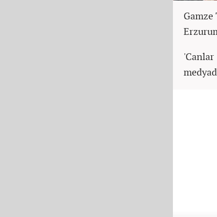
Gamze T
Erzurum
'Canlar
medyada