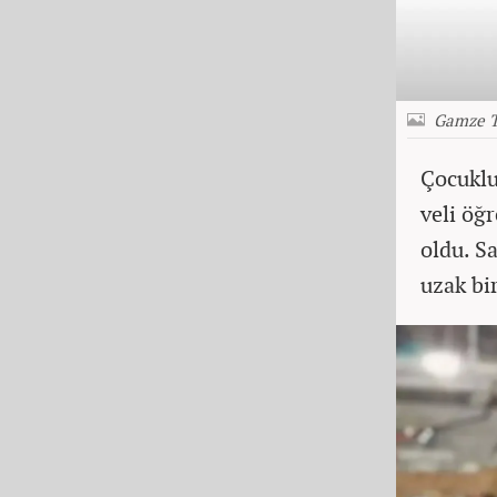
Gamze T
Çocuklu
veli öğ
oldu. S
uzak bi