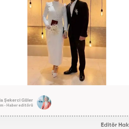
ia Şekerci Güler
m - Haber editörü
Editör Ha