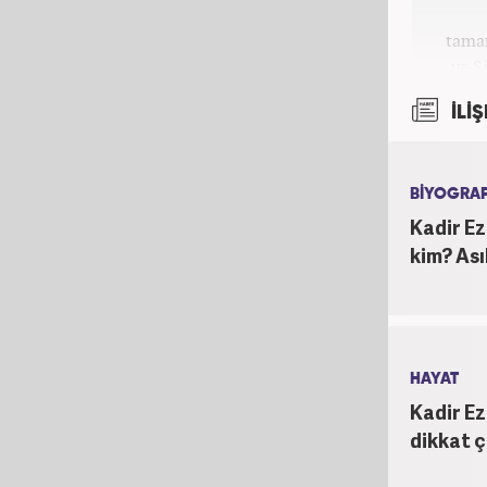
tamam
ve S
Sosya
İLİŞ
ya
metin y
su
int
BİYOGRAF
Kadir Ez
kim? Asıl
HAYAT
Kadir Ez
dikkat ç