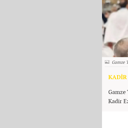
Gamze 
KADİR 
Gamze T
Kadir Ez