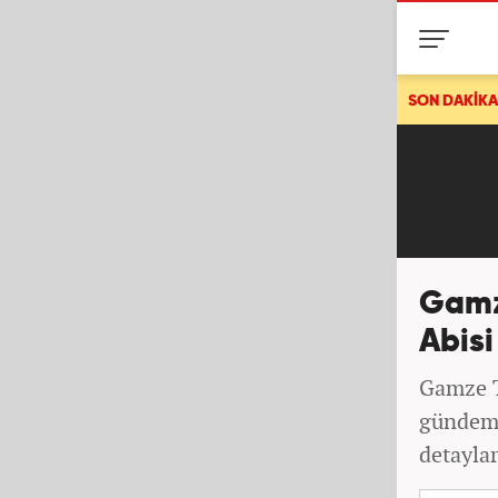
Sturm Graz maçında sakatlanmıştı! Oosterwolde haftalarca sa
SON DAKİKA
Gamz
Abisi
Gamze T
gündem 
detaylar