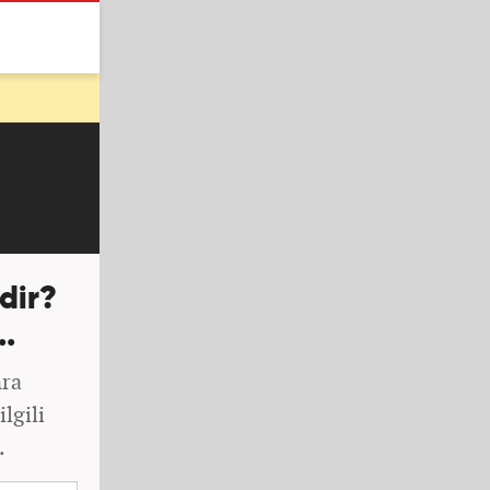
dir?
.
nra
lgili
.