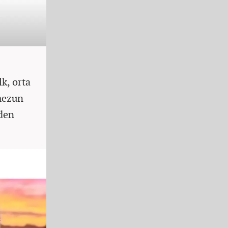
k, orta
mezun
rden