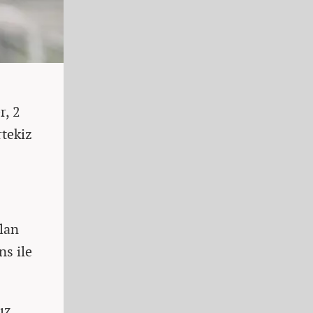
r, 2
rtekiz
lan
ns ile
ız