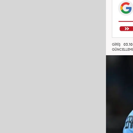
GİRİŞ
03.10
GÜNCELLEM