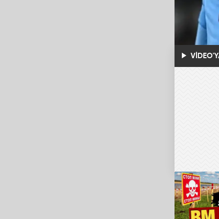
VİDEO'Y