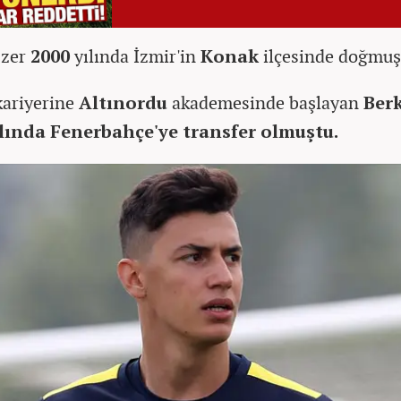
Özer
2000
yılında İzmir'in
Konak
ilçesinde doğmuş
kariyerine
Altınordu
akademesinde başlayan
Ber
ılında Fenerbahçe'ye transfer olmuştu.