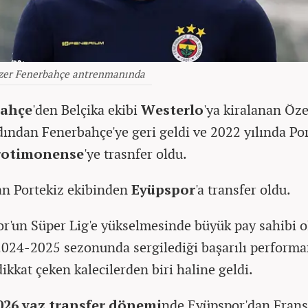
zer Fenerbahçe antrenmanında
bahçe
'den Belçika ekibi
Westerlo
'ya kiralanan Öze
rdından Fenerbahçe'ye geri geldi ve 2022 yılında Po
rotimonense
'ye trasnfer oldu.
n Portekiz ekibinden
Eyüpspor
'a transfer oldu.
r'un Süper Lig'e yükselmesinde büyük pay sahibi o
2024-2025 sezonunda sergilediği başarılı performa
ikkat çeken kalecilerden biri haline geldi.
026 yaz transfer dönemi
nde Eyüpspor'dan Frans