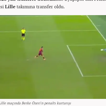
si
Lille
takımına transfer oldu.
ille maçında Berke Özeri'n penaltı kurtarışı