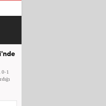
i'nde
ı 0-1
ardığı