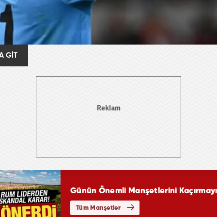
A GİT