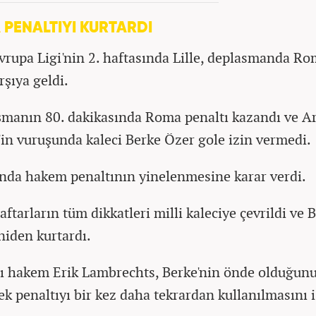
 PENALTIYI KURTARDI
rupa Ligi'nin 2. haftasında Lille, deplasmanda Ro
rşıya geldi.
şmanın 80. dakikasında Roma penaltı kazandı ve A
in vuruşunda kaleci Berke Özer gole izin vermedi.
nda hakem penaltının yinelenmesine karar verdi.
raftarların tüm dikkatleri milli kaleciye çevrildi ve 
niden kurtardı.
lı hakem Erik Lambrechts, Berke'nin önde olduğun
ek penaltıyı bir kez daha tekrardan kullanılmasını i