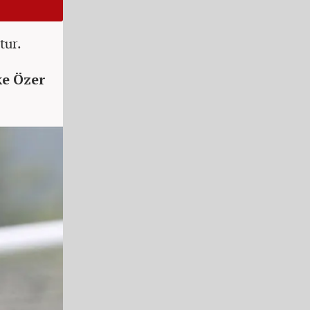
tur.
ke Özer