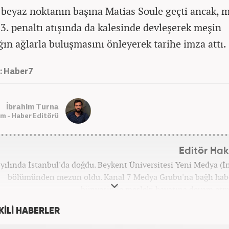
 beyaz noktanın başına Matias Soule geçti ancak, mi
 3. penaltı atışında da kalesinde devleşerek meşin
ğın ağlarla buluşmasını önleyerek tarihe imza attı.
: Haber7
İbrahim Turna
m - Haber Editörü
Editör Ha
yılında İstanbul'da doğdu. Beykent Üniversitesi Yeni Medya (İn
bölümünden mezun oldu. Kanal 7 Medya Grubu'na bağlı hab
bünyesinde mesleki hayatına devam etm
KİLİ HABERLER