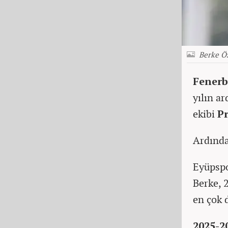
Berke Ö
Fener
yılın a
ekibi
P
Ardında
Eyüpspo
Berke, 
en çok d
2025-2