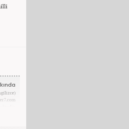
lli
kkında
gilizce)
er7.com
ektedir.