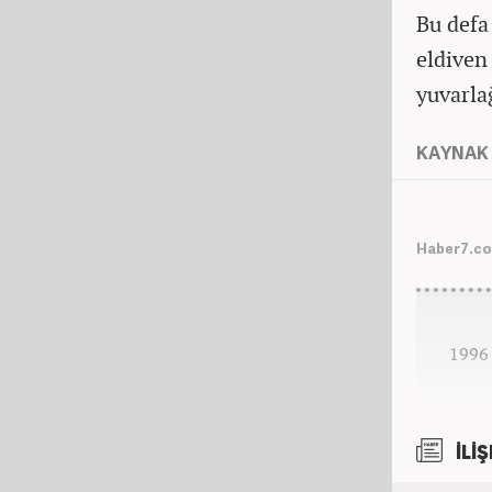
Bu defa
eldiven
yuvarla
KAYNAK 
Haber7.co
1996 
İLİŞ