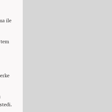
ma ile
rtem
Berke
u
stedi.