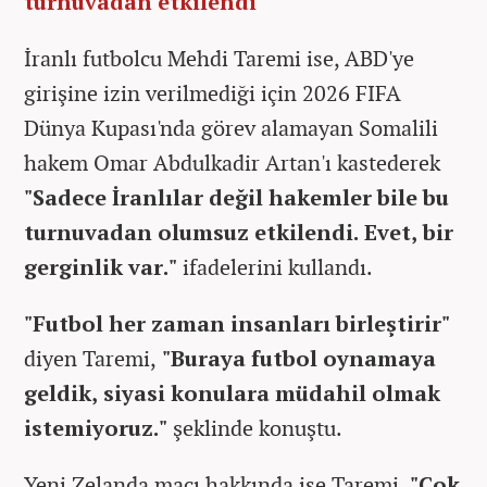
turnuvadan etkilendi"
İranlı futbolcu Mehdi Taremi ise, ABD'ye
girişine izin verilmediği için 2026 FIFA
Dünya Kupası'nda görev alamayan Somalili
hakem Omar Abdulkadir Artan'ı kastederek
"Sadece İranlılar değil hakemler bile bu
turnuvadan olumsuz etkilendi. Evet, bir
gerginlik var."
ifadelerini kullandı.
"Futbol her zaman insanları birleştirir"
diyen Taremi,
"Buraya futbol oynamaya
geldik, siyasi konulara müdahil olmak
istemiyoruz."
şeklinde konuştu.
Yeni Zelanda maçı hakkında ise Taremi,
"Çok