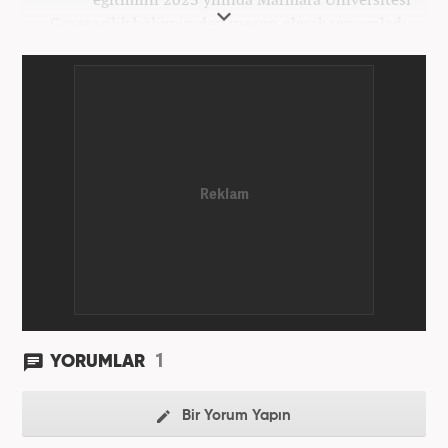
Gazetecilik bölümünden mezun olarak tamamladı.
Gazeteciliğe 2023 yılında İstanbul’da başladı. Şu an
Haber7.com’da mesleki hayatını sürdürmektedir.
1
YORUMLAR
Bir Yorum Yapın