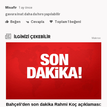
Misafir
1 ay önce
gavura inat daha da hırs yapılabilir
Beğen
Cevapla
Toplam
1
beğeni
İLGİNİZİ ÇEKEBİLİR
Makroo
Bahçeli'den son dakika Rahmi Koç açıklaması: