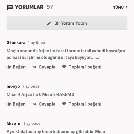
97
YORUMLAR
TÜMÜ
Bir Yorum Yapın
06ankara
1 ay önce
Maçin sonunda Arjantin taraftarının israil yahudi bayrağını
acmasi bu işin ne olduğunu ortaya koyuyor.......!
Beğen
Cevapla
Toplam
1
beğeni
mösyö
1 ay önce
Mısır 4 Arjantin 0 Mısır 2 HAKEM 3
Beğen
Cevapla
Toplam
1
beğeni
Misafir
1 ay önce
Aynı Galatasaray fenerbahce maçı gibi oldu. Mısır