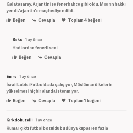
Galatasaray, Arjantin ise fenerbahce gibi oldu. Mısırın hakkı
yendi Arjantin'e maç hediye edildi.
Beğen
Cevapla
Toplam
4
beğeni
Seko
1 ay önce
Hadi ordan fenerli seni
Beğen
Cevapla
Emre
1 ay önce
İsrail Lobisi Futbolda da çalışıyor, Müslüman ülkelerin
yükselmesi hiçbir alanda istenmiyor.
Beğen
Cevapla
Toplam
1
beğeni
Kırkdokuzelli
1 ay önce
Kumar çıktı futbol bozuldu bu dünya kupası en fazla