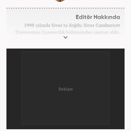
Editör Hakkında
1998 yılında Sivas'ta doğdu. Sivas Cumhuriyet
Üniversitesi Gazetecilik bölümünden mezun oldu.
Gazeteciliğe 2016 yılında başladıktan sonra çeşitli
TV, ajans ve haber sitelerinde görev aldı. 2021
yılında Haber7.com ailesine dahil oldu. Osmanlıca
ve İngilizce bilmektedir. Mesleki hayatına
Haber7.com’da devam etmektedir.