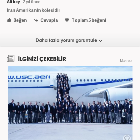
Ali bey
2 yıl önce
Iran Amerika nin kölesidir
Beğen
Cevapla
Toplam
5
beğeni
Daha fazla yorum görüntüle
İLGİNİZİ ÇEKEBİLİR
Makroo