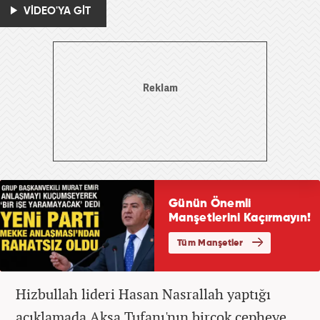
VİDEO'YA GİT
Hizbullah lideri Hasan Nasrallah yaptığı
açıklamada Aksa Tufanı'nın birçok cepheye