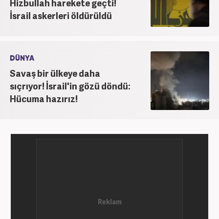
Hizbullah harekete geçti!
İsrail askerleri öldürüldü
DÜNYA
Savaş bir ülkeye daha
sıçrıyor! İsrail'in gözü döndü:
Hücuma hazırız!