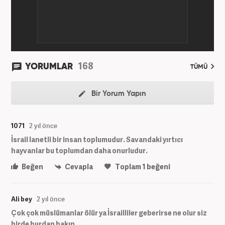
168
YORUMLAR
TÜMÜ
Bir Yorum Yapın
1071
2 yıl önce
İsrail lanetli bir insan toplumudur. Savandaki yırtıcı
hayvanlar bu toplumdan daha onurludur.
Beğen
Cevapla
Toplam
1
beğeni
Ali bey
2 yıl önce
Çok çok müslümanlar ölür ya İsrailliler geberirse ne olur siz
birde burdan bakın