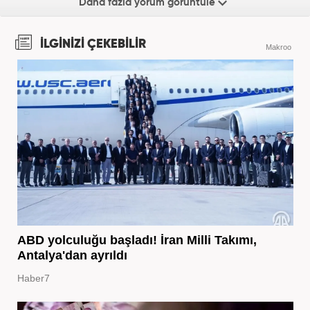
Daha fazla yorum görüntüle
İLGİNİZİ ÇEKEBİLİR
Makroo
ABD yolculuğu başladı! İran Milli Takımı,
Antalya'dan ayrıldı
Haber7