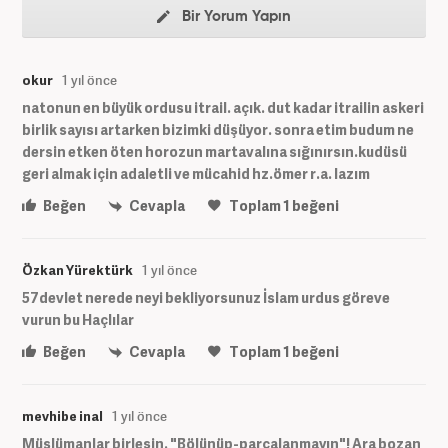
Bir Yorum Yapın
okur
1 yıl önce
natonun en büyük ordusu itrail. açık. dut kadar itrailin askeri
birlik sayısı artarken bizimki düşüyor. sonra etim budum ne
dersin etken öten horozun martavalına sığınırsın.kudüsü
geri almak için adaletli ve mücahid hz.ömer r.a. lazım
Beğen
Cevapla
Toplam
1
beğeni
Özkan Yürektürk
1 yıl önce
57devlet nerede neyi bekliyorsunuz İslam urdus göreve
vurun bu Haçlılar
Beğen
Cevapla
Toplam
1
beğeni
mevhibe inal
1 yıl önce
Müslümanlar birleşin. "Bölünüp-parçalanmayın"! Ara bozan