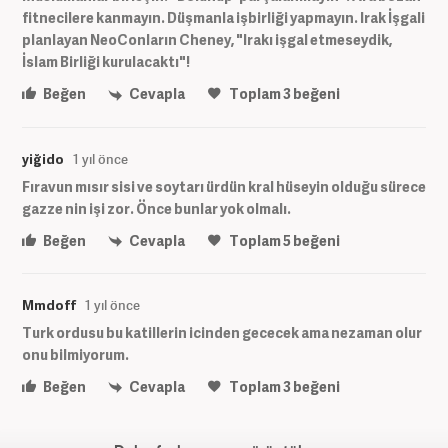
fitnecilere kanmayın. Düşmanla işbirliği yapmayın. Irak İşgali
planlayan NeoConların Cheney, "Irakı işgal etmeseydik,
İslam Birliği kurulacaktı"!
Beğen
Cevapla
Toplam
3
beğeni
yiğido
1 yıl önce
Fıravun mısır sisi ve soytarı ürdün kral hüseyin olduğu sürece
gazze nin işi zor. Önce bunlar yok olmalı.
Beğen
Cevapla
Toplam
5
beğeni
Mmdoff
1 yıl önce
Turk ordusu bu katillerin icinden gececek ama nezaman olur
onu bilmiyorum.
Beğen
Cevapla
Toplam
3
beğeni