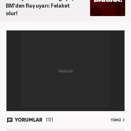
BM'den flaş uyarı: Felaket
olur!
101
YORUMLAR
TÜMÜ