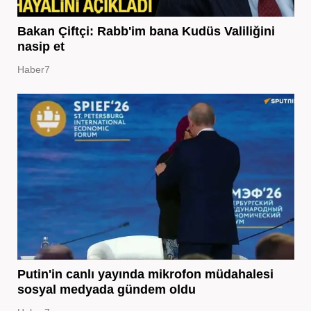
Bakan Çiftçi: Rabb'im bana Kudüs Valiliğini
nasip et
Haber7
Putin'in canlı yayında mikrofon müdahalesi
sosyal medyada gündem oldu