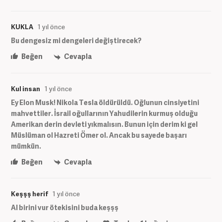
KUKLA
1 yıl önce
Bu dengesiz mi dengeleri değiştirecek?
Beğen
Cevapla
Kul insan
1 yıl önce
Ey Elon Musk! Nikola Tesla öldürüldü. Oğlunun cinsiyetini
mahvettiler. İsrail oğullarının Yahudilerin kurmuş olduğu
Amerikan derin devleti yıkmalısın. Bunun için derim ki gel
Müslüman ol Hazreti Ömer ol. Ancak bu sayede başarı
mümkün.
Beğen
Cevapla
Keşşş herif
1 yıl önce
Al birini vur ötekisini buda keşşş