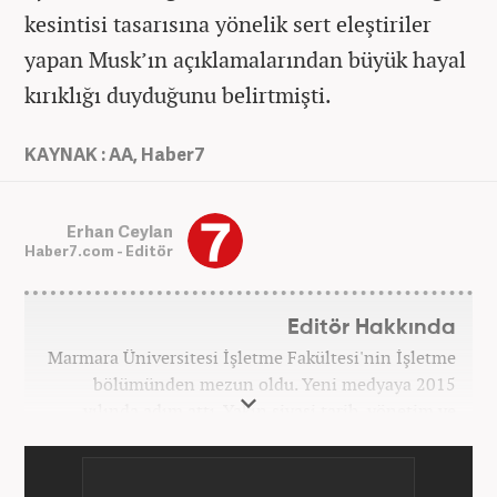
kesintisi tasarısına yönelik sert eleştiriler
yapan Musk’ın açıklamalarından büyük hayal
kırıklığı duyduğunu belirtmişti.
KAYNAK : AA, Haber7
Erhan Ceylan
Haber7.com - Editör
Editör Hakkında
Marmara Üniversitesi İşletme Fakültesi'nin İşletme
bölümünden mezun oldu. Yeni medyaya 2015
yılında adım attı. Yakın siyasi tarih, yönetim ve
politik süreçlere olan ilgisi bu mesleğe
başlamasındaki en önemli etken oldu. Sırasıyla Star,
Güneş, Akşam ve A Haber'de gündem ve politika