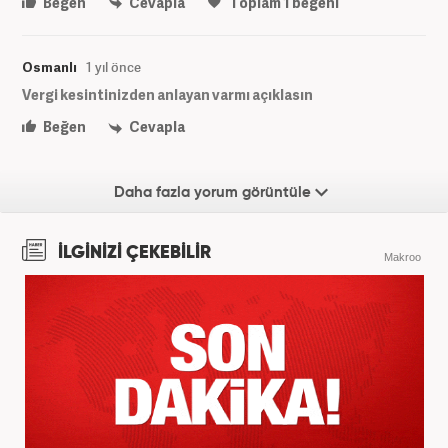
Beğen
Cevapla
Toplam
1
beğeni
Osmanlı
1 yıl önce
Vergi kesintinizden anlayan varmı açıklasın
Beğen
Cevapla
Daha fazla yorum görüntüle
İLGİNİZİ ÇEKEBİLİR
Makroo