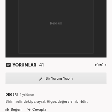
editörlüğü görevinde bulundu. Her türlü
dezenformasyonun olduğu, Hakikat ötesi siyasetin
(Post truth politics) yaşandığı günümüz dünyasında,
tahrif edilen olguları savunmak, temiz bilgi
aktarımına yardımcı olmak ve kamuoyunun dijital-
medya okuryazarlığını geliştirmek üzere çaba
gösteriyor. Dijital medya kariyeri Haber 7'de devam
etmektedir.
41
YORUMLAR
TÜMÜ
Bir Yorum Yapın
DEĞER!
1 yıl önce
Birinin elindeki parayı al. Hiçse, değersizin biridir.
Beğen
Cevapla