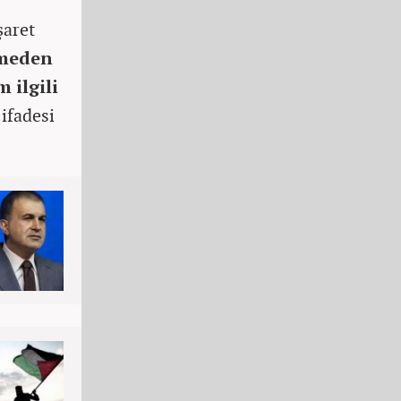
şaret
kmeden
m ilgili
"
ifadesi