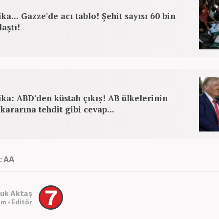
ka... Gazze'de acı tablo! Şehit sayısı 60 bin
laştı!
ka: ABD'den küstah çıkış! AB ülkelerinin
' kararına tehdit gibi cevap...
: AA
uk Aktaş
m - Editör