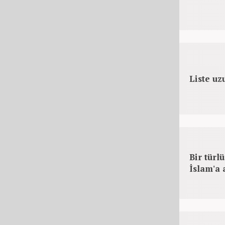
Liste uz
Bir türl
İslam'a a