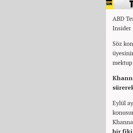
ABD Tem
Insider 
Söz kon
üyesini
mektup 
Khanna
sürere
Eylül a
konusun
Khanna
bir fi