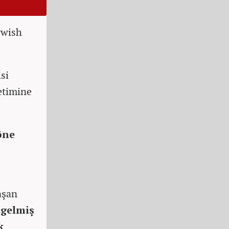
ewish
si
etimine
öne
aşan
 gelmiş
k