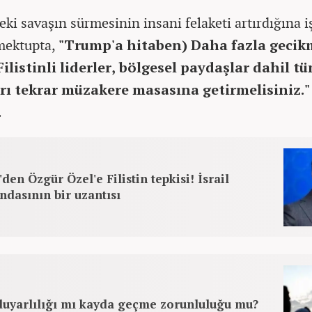
eki savaşın sürmesinin insani felaketi artırdığına i
mektupta,
"Trump'a hitaben) Daha fazla geci
 Filistinli liderler, bölgesel paydaşlar dahil tü
arı tekrar müzakere masasına getirmelisiniz.
.
'den Özgür Özel'e Filistin tepkisi! İsrail
dasının bir uzantısı
 duyarlılığı mı kayda geçme zorunluluğu mu?