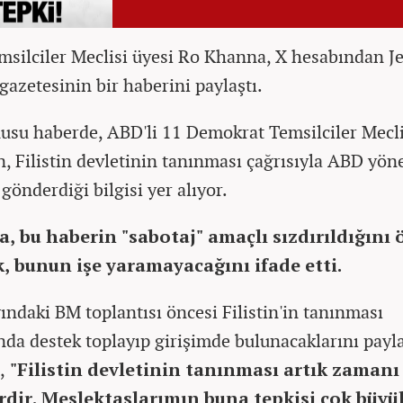
silciler Meclisi üyesi Ro Khanna, X hesabından J
gazetesinin bir haberini paylaştı.
usu haberde, ABD'li 11 Demokrat Temsilciler Mecli
n, Filistin devletinin tanınması çağrısıyla ABD yön
gönderdiği bilgisi yer alıyor.
, bu haberin "sabotaj" amaçlı sızdırıldığını 
k, bunun işe yaramayacağını ifade etti.
yındaki BM toplantısı öncesi Filistin'in tanınması
da destek toplayıp girişimde bulunacaklarını payl
,
"Filistin devletinin tanınması artık zamanı
kirdir. Meslektaşlarımın buna tepkisi çok büyü