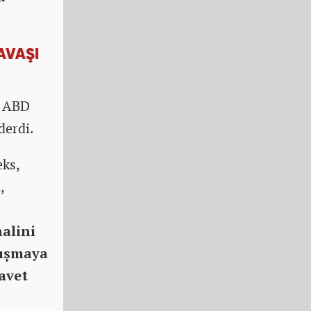
AVAŞI
, ABD
derdi.
eks,
,
halini
tışmaya
davet