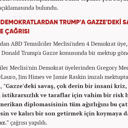
çıklamasında bulundu.
İ DEMOKRATLARDAN TRUMP'A GAZZE'DEKİ S
E ÇAĞRISI
dan ABD Temsilciler Meclisi'nden 4 Demokrat üye
 Donald Trump'a Gazze konusunda bir mektup gön
iler Meclisi'nin Demokrat üyelerinden Gregory Me
Lauro, Jim Himes ve Jamie Raskin imzalı mektupta
,
"Gazze'deki savaş, çok derin bir insani kriz,
 istikrarsızlık ve taraflar için vahim bir risk 
Amerikan diplomasisinin tüm ağırlığını bu ça
esin ve kalıcı bir son getirmek için koymaya 
uz."
çağrısı yapıldı.