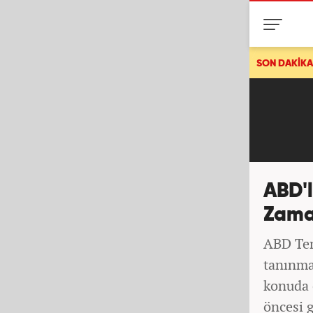
Dışişleri'nden Yunanistan'ın Ege Denizi'ndeki hamlesi
SON DAKİKA
ABD'l
Zama
ABD Tem
tanınma
konuda 
öncesi g