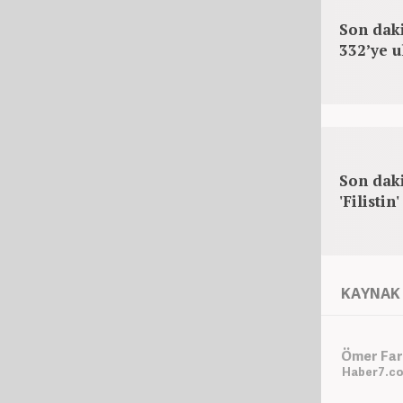
Son daki
332’ye u
Son daki
'Filistin
KAYNAK 
Ömer Far
Haber7.co