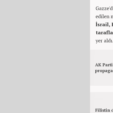
Gazze'd
edilen 
İsrail,
tarafl
yer aldı
AK Parti
propagan
Filistin