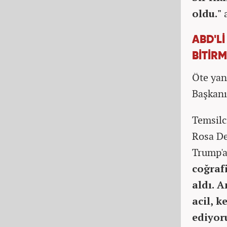
oldu."
a
ABD'L
BİTİRM
Öte yan
Başkanı
Temsilc
Rosa De
Trump'a
coğrafi
aldı. 
acil, k
ediyor