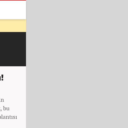
ı!
in
, bu
lantısı