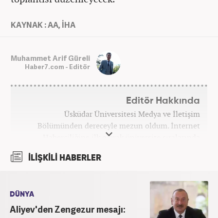
KAYNAK : AA, İHA
Muhammet Arif Güreli
Haber7.com - Editör
Editör Hakkında
Üsküdar Üniversitesi Medya ve İletişim
Bölümünden dereceyle mezun oldum. İnternet
Haberciliğine ilk olarak üniversite sıralarında
kurduğum internet haber sitesiyle başladım.
İLİŞKİLİ HABERLER
Kurduğum sitede 1 yıl kadar sağlık, spor ve kültür
kategorilerinde röportaj, özel haber ve analiz
yazıları yazdım. 2022 yılından bu yana Haber7
bünyesinde başlıca gündem, siyaset, dünya,
DÜNYA
ekonomi kategorileri olmak üzere çok sayıda haber,
Aliyev'den Zengezur mesajı: