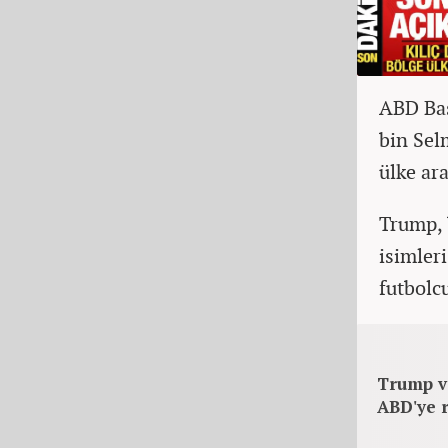
ABD Baş
bin Sel
ülke ara
Trump, 
isimler
futbolcu
Trump v
ABD'ye r