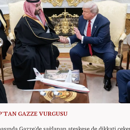
'TAN GAZZE VURGUSU
sında Gazze'de sağlanan ateşkese de dikkati çek