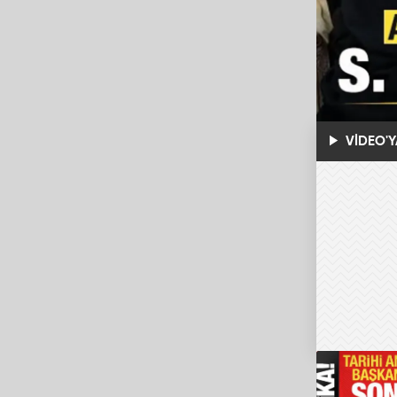
VİDEO'Y