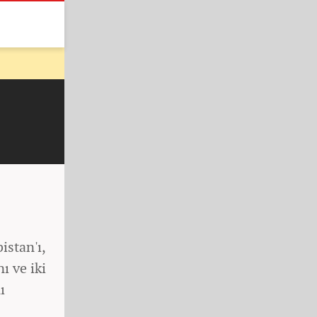
stan'ı,
ı ve iki
ı