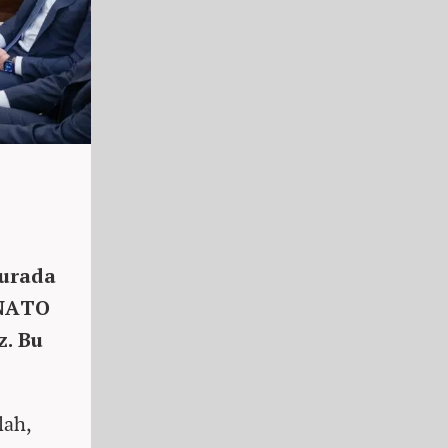
urada
 NATO
z. Bu
lah,