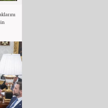
klarını
bin