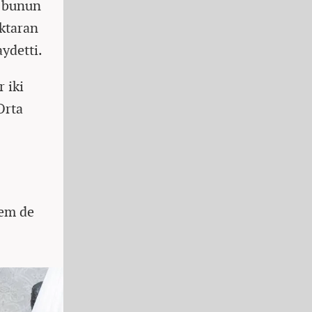
e bunun
aktaran
ydetti.
r iki
Orta
hem de