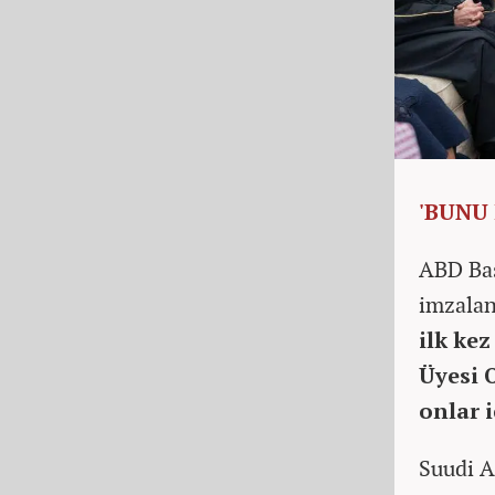
'BUNU
ABD Baş
imzalan
ilk ke
Üyesi 
onlar i
Suudi A