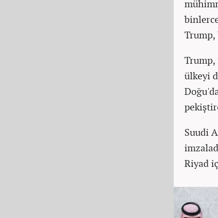
mühimma
binlerc
Trump, 
Trump, m
ülkeyi 
Doğu'da
pekiştir
Suudi A
imzalad
Riyad i