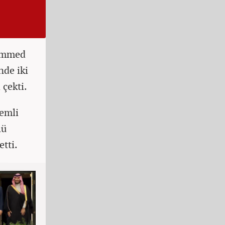
hammed
de iki
 çekti.
emli
lü
etti.