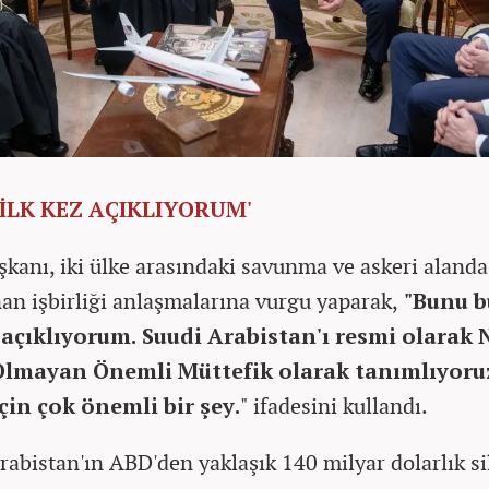
 İLK KEZ AÇIKLIYORUM'
kanı, iki ülke arasındaki savunma ve askeri alanda
an işbirliği anlaşmalarına vurgu yaparak,
"Bunu b
z açıklıyorum. Suudi Arabistan'ı resmi olarak
Olmayan Önemli Müttefik olarak tanımlıyoru
çin çok önemli bir şey.
" ifadesini kullandı.
rabistan'ın ABD'den yaklaşık 140 milyar dolarlık si