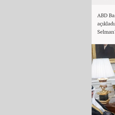
ABD Baş
açıklad
Selman'