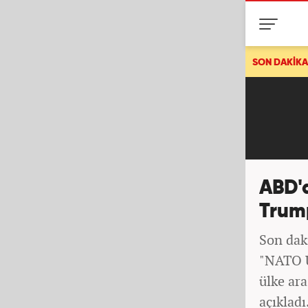
Ankara istikametine ulaşım durdu: Bolu Da
SON DAKİKA
ABD'd
Trump
Son dak
"NATO Ü
ülke ar
açıkladı