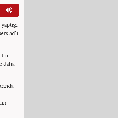
 yaptığı
ers adlı
atını
de daha
arında
nın