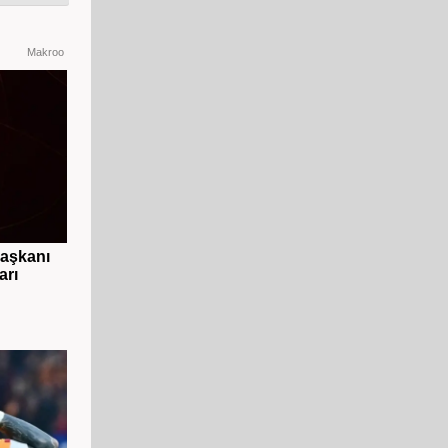
Makroo
başkanı
arı