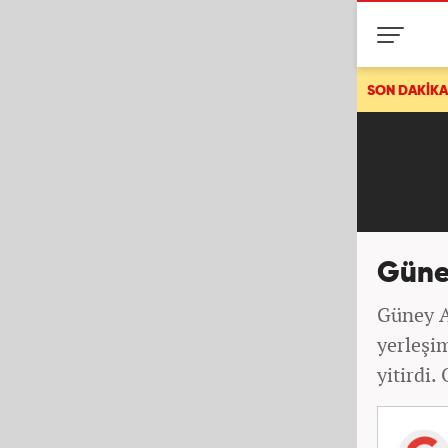
AFAD duyurdu: Muğla'da korkutan deprem!
SON DAKİKA
Güney
Güney A
yerleşim
yitirdi.