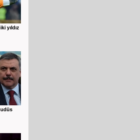
ki yıldız
Kudüs