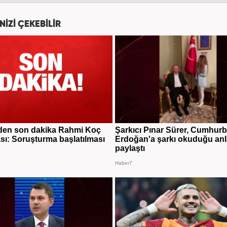
NİZİ ÇEKEBİLİR
den son dakika Rahmi Koç
Şarkıcı Pınar Sürer, Cumhur
sı: Soruşturma başlatılması
Erdoğan'a şarkı okuduğu anl
paylaştı
Haber7