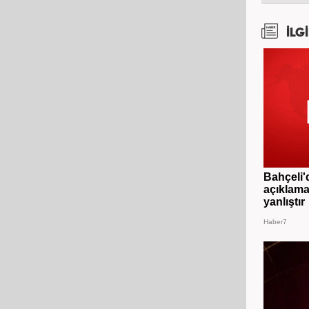
İLGİ
Bahçeli'
açıklama
yanlıştır
Haber7