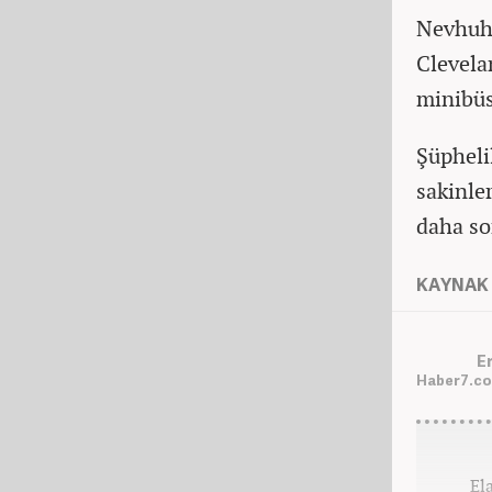
Nevhuhl
Clevela
minibüst
Şüpheli
sakinle
daha so
KAYNAK 
E
Haber7.co
El