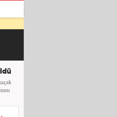
öldü
kaçak
amını