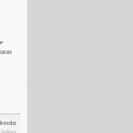
ge
ların
kkında
. Ankara