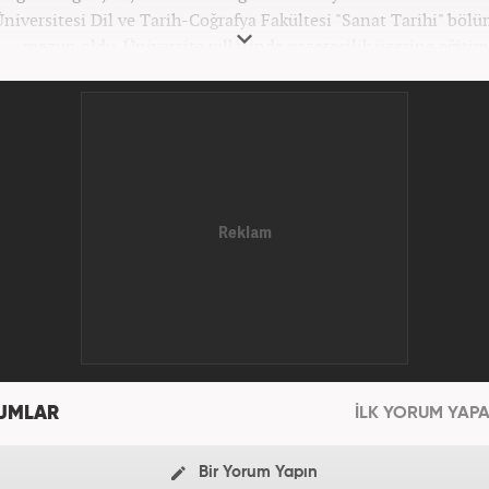
Üniversitesi Dil ve Tarih-Coğrafya Fakültesi "Sanat Tarihi" bö
mezun oldu. Üniversite yıllarında gazetecilik üzerine eğitiml
iliğe "muhabir" olarak Kanal 7'de başladı; daha sonra Haber 7'y
Kariyerine, Haber7'de "editör" olarak devam
UMLAR
İLK YORUM YAPA
Bir Yorum Yapın