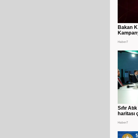
Bakan Ku
Kampanya
Haber7
Sıfır At
haritası ç
Haber7