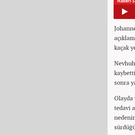
Johanne
açıklam
kaçak y
Nevhuhl
kaybett
sonra ya
Olayda 
tedavi a
nedenin
sürdüğü