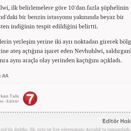
wi, ilk belirlemelere göre 10'dan fazla şüphelinin
nd'daki bir benzin istasyonu yakınında beyaz bir
en indiğinin tespit edildiğini belirtti.
lerin yerleşim yerine iki ayrı noktadan girerek böl
rine ateş açtığına işaret eden Nevhuhlwi, saldırgan
nra aynı araçla olay yerinden kaçtığını açıkladı.
: AA
rkan Talu
m - Editör
Editör Ha
azığ'da doğdu; ilk, orta ve lise öğrenimini Ayvalık'ta tamamladı