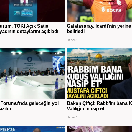
rum, TOKİ Açık Satış
Galatasaray, Icardi'nin yerine i
sının detaylarını açıkladı
belirledi
Haber7
ık Forumu'nda geleceğin yol
Bakan Çiftçi: Rabb'im bana 
izildi
Valiliğini nasip et
Haber7