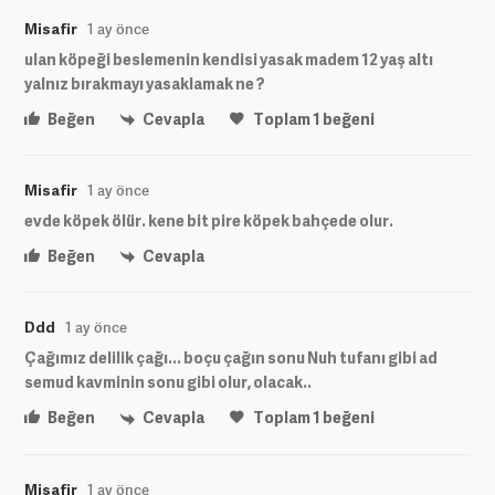
Misafir
1 ay önce
ulan köpeği beslemenin kendisi yasak madem 12 yaş altı
yalnız bırakmayı yasaklamak ne ?
Beğen
Cevapla
Toplam
1
beğeni
Misafir
1 ay önce
evde köpek ölür. kene bit pire köpek bahçede olur.
Beğen
Cevapla
Ddd
1 ay önce
Çağımız delilik çağı... boçu çağın sonu Nuh tufanı gibi ad
semud kavminin sonu gibi olur, olacak..
Beğen
Cevapla
Toplam
1
beğeni
Misafir
1 ay önce