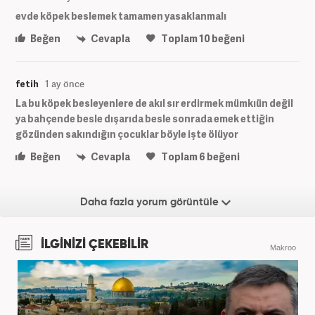
evde köpek beslemek tamamen yasaklanmalı
Beğen
Cevapla
Toplam
10
beğeni
fetih
1 ay önce
La bu köpek besleyenlere de akıl sır erdirmek mümkıün değil
ya bahçende besle dışarıda besle sonrada emek ettiğin
gözünden sakındığın çocuklar böyle işte ölüyor
Beğen
Cevapla
Toplam
6
beğeni
Daha fazla yorum görüntüle
İLGİNİZİ ÇEKEBİLİR
Makroo