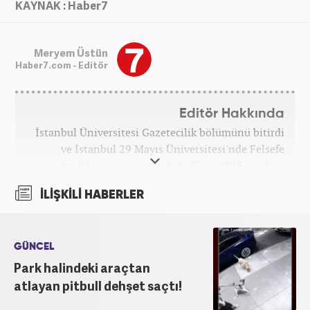
KAYNAK : Haber7
Meryem Üstün
Haber7.com - Editör
Editör Hakkında
İstanbul Üniversitesi Gazetecilik bölümünü bitirdi
ve İstanbul 29 Mayıs Üniversitesi'nde Felsefe
yüksek lisansını tamamladı. Ekim 2023'ten beri
Haber7 bünyesinde internet editörü olarak
İLİŞKİLİ HABERLER
çalışmaktadır.
GÜNCEL
Park halindeki araçtan
atlayan pitbull dehşet saçtı!