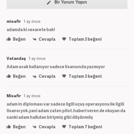
Bir Yorum Yapın
misafir
1 ay önce
adamda ki cesarete bak!
Beğen
Cevapla
Toplam
3
beğeni
Vatandaş
1 ay önce
Adam ucak kullanıyor sadece lisansında yazmıyor
Beğen
Cevapla
Toplam
3
beğeni
Misafir
1 ay önce
adam in diploması var sadece ilgili uçuş operasyonu ile ilgili
lisansı yok.yani adam zaten pilot.haberi veren de okuyan da
sanki adam halkdan biriymiş gibi düşünmüş
Beğen
Cevapla
Toplam
7
beğeni