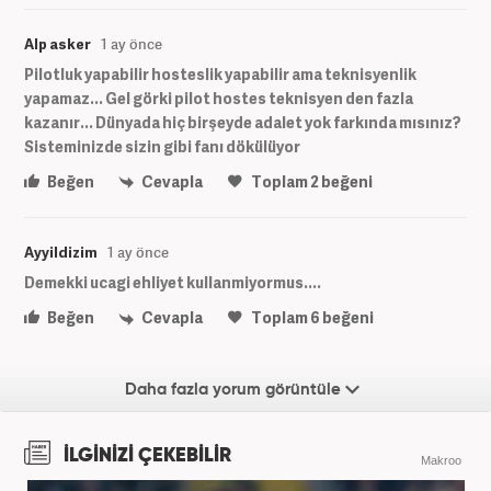
Alp asker
1 ay önce
Pilotluk yapabilir hosteslik yapabilir ama teknisyenlik
yapamaz... Gel görki pilot hostes teknisyen den fazla
kazanır... Dünyada hiç birşeyde adalet yok farkında mısınız?
Sisteminizde sizin gibi fanı dökülüyor
Beğen
Cevapla
Toplam
2
beğeni
Ayyildizim
1 ay önce
Demekki ucagi ehliyet kullanmiyormus....
Beğen
Cevapla
Toplam
6
beğeni
Daha fazla yorum görüntüle
İLGİNİZİ ÇEKEBİLİR
Makroo