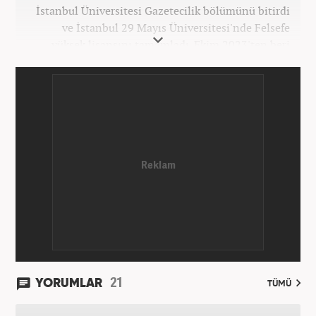
İstanbul Üniversitesi Gazetecilik bölümünü bitirdi
ve İstanbul 29 Mayıs Üniversitesi'nde Felsefe
yüksek lisansını tamamladı. Ekim 2023'ten beri
Haber7 bünyesinde internet editörü olarak
çalışmaktadır.
21
YORUMLAR
TÜMÜ