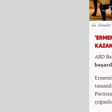
Donald 
'ERME
KAZAN
ABD Baş
başarı
Ermenis
tamamla
Partisi
çoğunlu