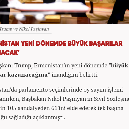
Trump ve Nikol Paşinyan
NİSTAN YENİ DÖNEMDE BÜYÜK BAŞARILAR
ACAK'
kanı Trump, Ermenistan'ın yeni dönemde
"büyük
lar kazanacağına"
inandığını belirtti.
tan'da parlamento seçimlerinde oy sayım işlemi
nırken, Başbakan Nikol Paşinyan'ın Sivil Sözleşm
nin 105 sandalyeden 61'ini elde ederek tek başına
ğu sağladığı açıklanmıştı.