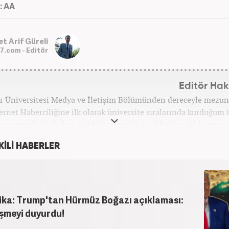
: AA
 Arif Güreli
7.com - Editör
Editör Ha
r Üniversitesi Medya ve İletişim Bölümünden dereceyle mezu
ernet Haberciliğine ilk olarak üniversite sıralarında kurduğum 
er sitesiyle başladım. Kurduğum sitede 1 yıl kadar sağlık, spor v
orilerinde röportaj, özel haber ve analiz yazıları yazdım. 2022 
KİLİ HABERLER
bu yana Haber7 bünyesinde başlıca gündem, siyaset, dünya,
kategorileri olmak üzere çok sayıda haber, grafik ve video haz
Kariyerime Haber7'de gündem editörü olarak devam etme
ika: Trump'tan Hürmüz Boğazı açıklaması:
işmeyi duyurdu!