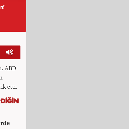
dı. ABD
n
k etti.
RDİĞİM
erde