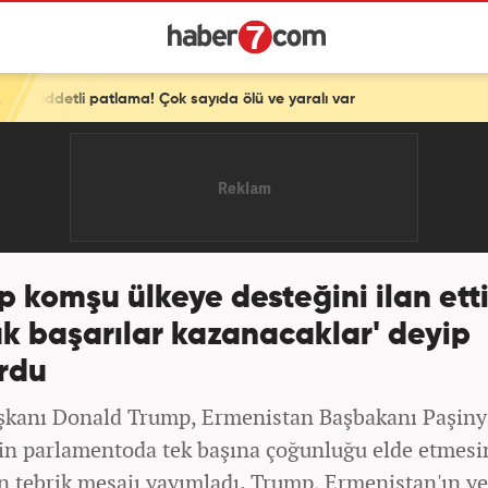
ok sayıda ölü ve yaralı var
 komşu ülkeye desteğini ilan etti
k başarılar kazanacaklar' deyip
rdu
kanı Donald Trump, Ermenistan Başbakanı Paşiny
nin parlamentoda tek başına çoğunluğu elde etmesi
n tebrik mesajı yayımladı. Trump, Ermenistan'ın ye