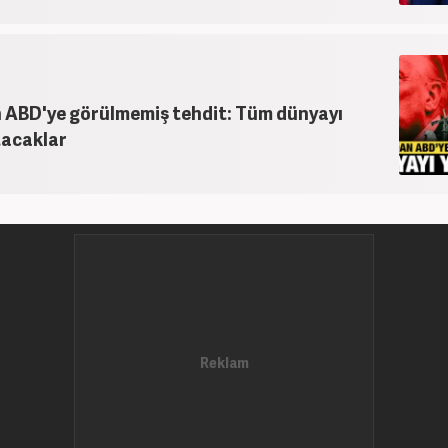
n ABD'ye görülmemiş tehdit: Tüm dünyayı
tacaklar