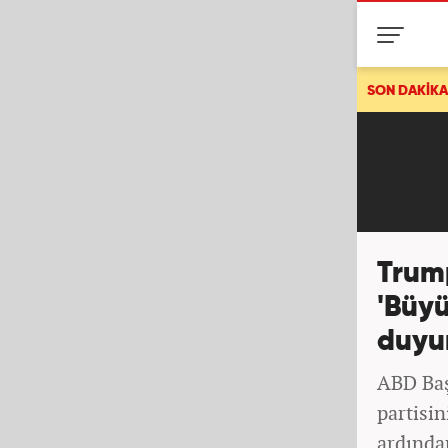
Son dakika duyurdular! Suriye'de şiddetli patlama! Ç
SON DAKİKA
Trump
'Büyü
duyu
ABD Baş
partisi
ardında