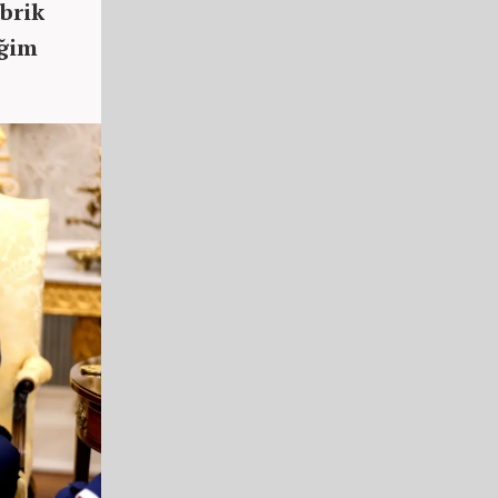
ebrik
iğim