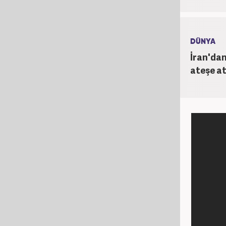
DÜNYA
İran'da
ateşe a