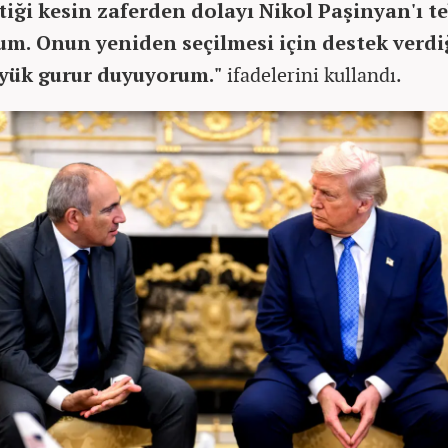
tiği kesin zaferden dolayı Nikol Paşinyan'ı t
um. Onun yeniden seçilmesi için destek verd
üyük gurur duyuyorum."
ifadelerini kullandı.