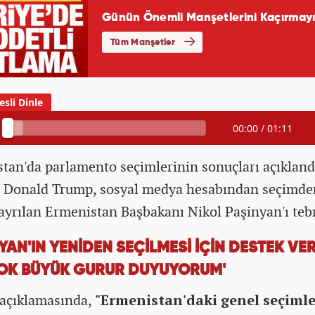
00:00
/
01:11
tan'da parlamento seçimlerinin sonuçları açıklan
 Donald Trump, sosyal medya hesabından seçimde
 ayrılan Ermenistan Başbakanı Nikol Paşinyan'ı tebri
YAN'IN YENİDEN SEÇİLMESİ İÇİN DESTEK VE
ÇOK BÜYÜK GURUR DUYUYORUM'
açıklamasında,
"Ermenistan'daki genel seçiml