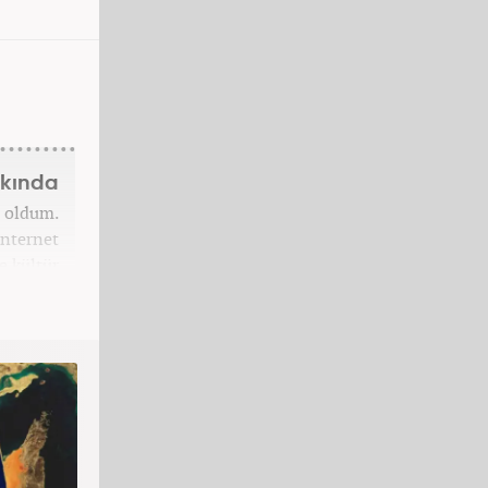
kkında
n oldum.
internet
e kültür
yılından
 ekonomi
ırladım.
kteyim.