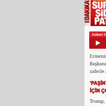
Ermenis
Başkanı
zaferle
'PAŞİN
İÇİN 
Trump, 