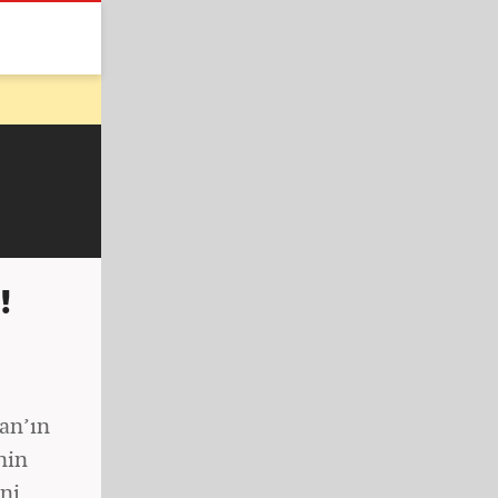
!
an’ın
nin
ni