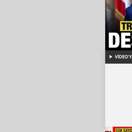
VİDEO'Y