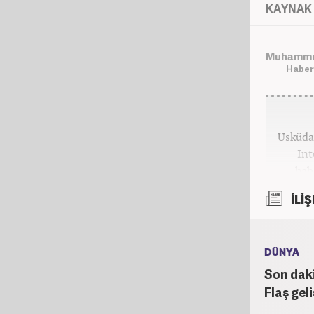
KAYNAK 
Muhammet
Haber
Üsküda
İnt
hab
kateg
İLİŞ
DÜNYA
Son dak
Flaş gel