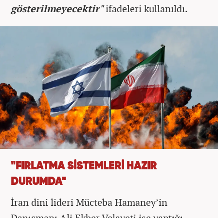
gösterilmeyecektir"
ifadeleri kullanıldı.
"FIRLATMA SİSTEMLERİ HAZIR
DURUMDA"
İran dini lideri Mücteba Hamaney’in
Danışmanı Ali Ekber Velayeti ise yaptığı