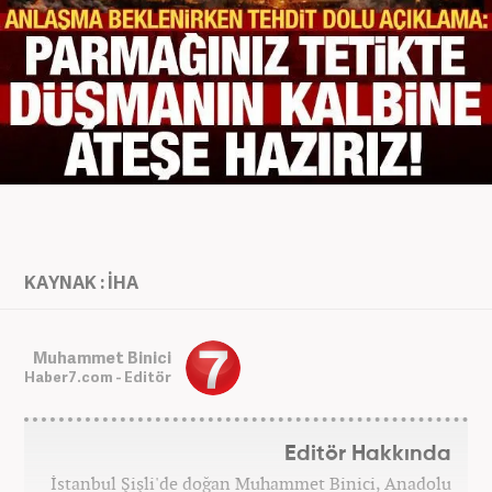
KAYNAK : İHA
Muhammet Binici
Haber7.com - Editör
Editör Hakkında
İstanbul Şişli'de doğan Muhammet Binici, Anadolu