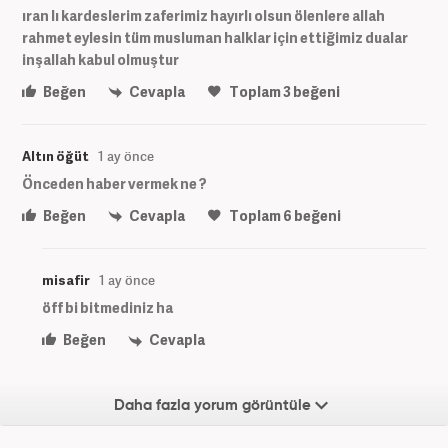
ıran lı kardeslerim zaferimiz hayırlı olsun ölenlere allah
rahmet eylesin tüm musluman halklar için ettiğimiz dualar
inşallah kabul olmuştur
Beğen
Cevapla
Toplam
3
beğeni
Altın öğüt
1 ay önce
Önceden haber vermek ne ?
Beğen
Cevapla
Toplam
6
beğeni
misafir
1 ay önce
öff bi bitmediniz ha
Beğen
Cevapla
Daha fazla yorum görüntüle