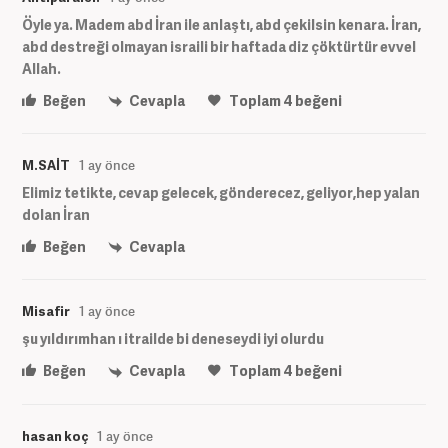
Öyle ya. Madem abd İran ile anlaştı, abd çekilsin kenara. İran,
abd destreği olmayan israili bir haftada diz çöktürtür evvel
Allah.
Beğen
Cevapla
Toplam
4
beğeni
M.SAİT
1 ay önce
Elimiz tetikte, cevap gelecek, gönderecez, geliyor,hep yalan
dolan İran
Beğen
Cevapla
Misafir
1 ay önce
şu yıldırımhan ı itrailde bi deneseydi iyi olurdu
Beğen
Cevapla
Toplam
4
beğeni
hasan koç
1 ay önce