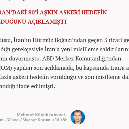
RAN’DAKİ 80’İ AŞKIN ASKERİ HEDEFİN
DUĞUNU AÇIKLAMIŞTI
usu, İran’ın Hürmüz Boğazı’ndan geçen 3 ticari g
dığı gerekçesiyle İran’a yeni misilleme saldırıların
ğını duyurmuştu. ABD Merkez Komutanlığı’ndan
M) yapılan son açıklamada, bu kapsamda İran'a a
fazla askeri hedefin vurulduğu ve son misilleme da
ndığı ifade edilmişti.
Mehmet Küçükkahveci .
 - Güncel / Siyaset Sorumlu Editör