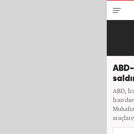
ABD-İ
saldı
ABD, İra
İran'da
Muhafızl
araçları