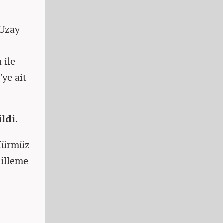
 Uzay
 ile
ye ait
ldi.
 Hürmüz
silleme