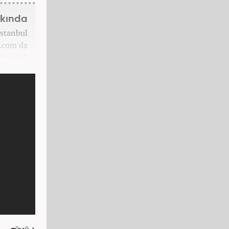
kkında
İstanbul
7.com'da
ditörlük
7.com'da
ektedir.