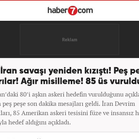
ran savaşı yeniden kızıştı! Peş p
rılar! Ağır misilleme! 85 üs vuruld
n’daki 80’i aşkın askeri hedefin vurulduğunu açıkl
n peş peşe son dakika mesajları geldi. İran Devrim
arı, 85 Amerikan askeri tesisini füze ve insansız 
yla hedef aldığını açıkladı.