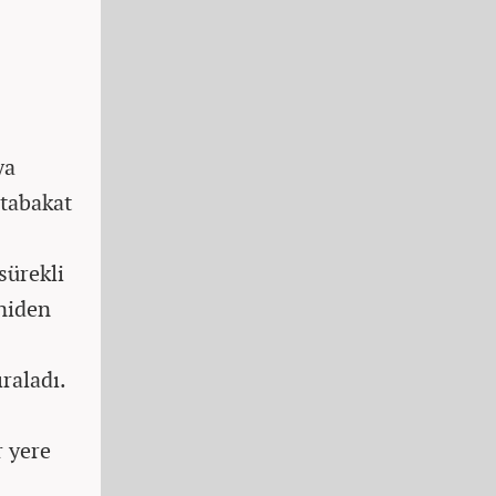
ya
utabakat
sürekli
eniden
raladı.
r yere