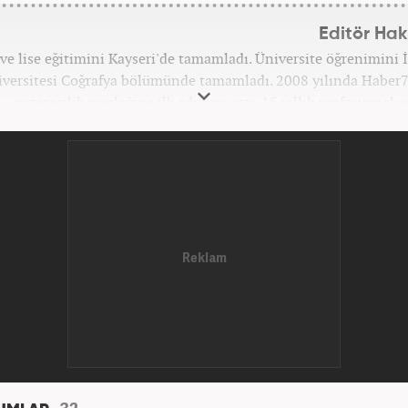
Editör Ha
ve lise eğitimini Kayseri'de tamamladı. Üniversite öğrenimini 
versitesi Coğrafya bölümünde tamamladı. 2008 yılında Haber
gazetecilik mesleğine ilk adımını attı. 15 yıllık profesyonel e
iyerinde tüm kategorilerde görev yaptı. Meslek hayatına Haber
'Güncel/Siyaset Sorumlu Editörü' olarak devam etm