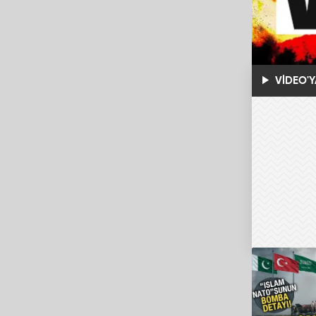
VİDEO'Y