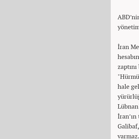
ABD’nin
yönetim
İran Me
hesabın
zaptını 
"Hürmüz
hale gel
yürürlü
Lübnan'
İran’ın
Galibaf
varmaz.