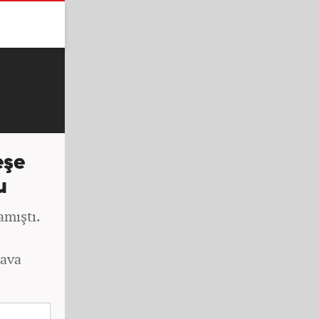
eşe
u
amıştı.
hava