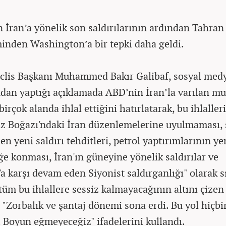
 İran’a yönelik son saldırılarının ardından Tahran
inden Washington’a bir tepki daha geldi.
clis Başkanı Muhammed Bakır Galibaf, sosyal med
dan yaptığı açıklamada ABD’nin İran’la varılan m
birçok alanda ihlal ettiğini hatırlatarak, bu ihlalleri
 Boğazı'ndaki İran düzenlemelerine uyulmaması, 
en yeni saldırı tehditleri, petrol yaptırımlarının y
ğe konması, İran'ın güneyine yönelik saldırılar ve
a karşı devam eden Siyonist saldırganlığı" olarak sı
 tüm bu ihlallere sessiz kalmayacağının altını çizen
, "Zorbalık ve şantaj dönemi sona erdi. Bu yol hiçbi
 Boyun eğmeyeceğiz" ifadelerini kullandı.