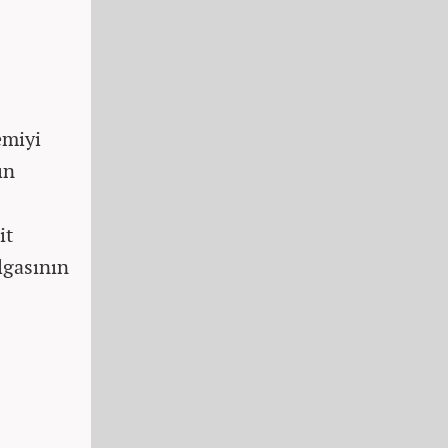
emiyi
ın
it
lgasının