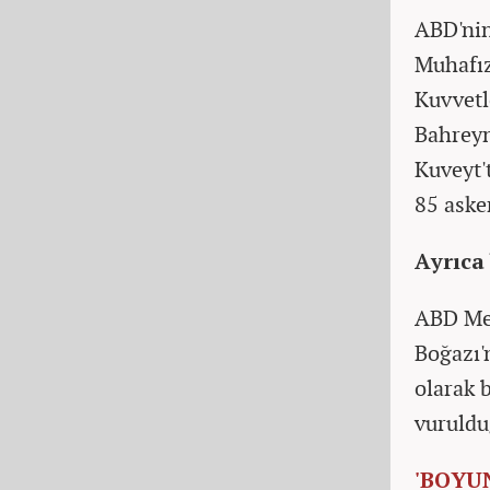
ABD'nin 
Muhafız
Kuvvetl
Bahreyn
Kuveyt'
85 asker
Ayrıca
ABD Me
Boğazı'
olarak 
vuruld
'BOYU