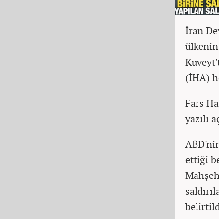
İran De
ülkenin
Kuveyt't
(İHA) h
Fars Ha
yazılı 
ABD'nin
ettiği 
Mahşehr 
saldırıl
belirtild