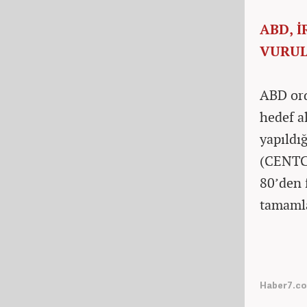
ABD, İ
VURUL
ABD ord
hedef al
yapıldı
(CENTCO
80’den 
tamamla
Haber7.com