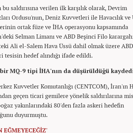
bu saldırısına verilen ilk karşılık olarak, Devrim
ları Ordusu'nun, Deniz Kuvvetleri ile Havacılık ve
erinin ortak füze ve İHA operasyonu kapsamında
'deki Selman Limanı ve ABD Beşinci Filo karargahı
teki Ali el-Salem Hava Üssü dahil olmak üzere ABD'
i tesisin hedef alındığı ifade edildi.
 bir MQ-9 tipi İHA'nın da düşürüldüğü kaydedi
rkez Kuvvetler Komutanlığı (CENTCOM), İran'ın
ndan geçen ticari gemilere yönelik saldırılarına mi
boğaz yakınlarındaki 80'den fazla askeri hedefin
uğunu duyurmuştu.
N EĞMEYECEĞİZ'