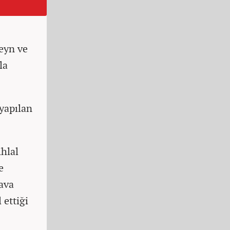
reyn ve
la
yapılan
ihlal
e
hava
 ettiği