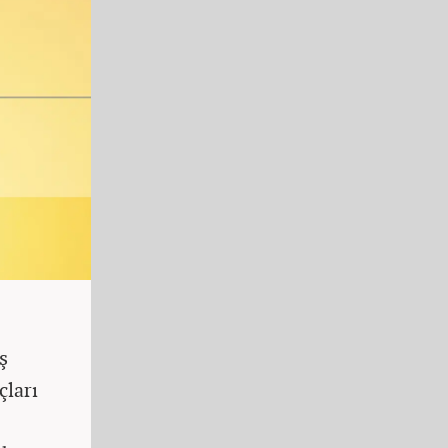
ş
çları