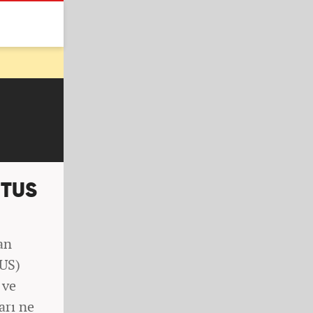
 TUS
an
TUS)
 ve
arı ne