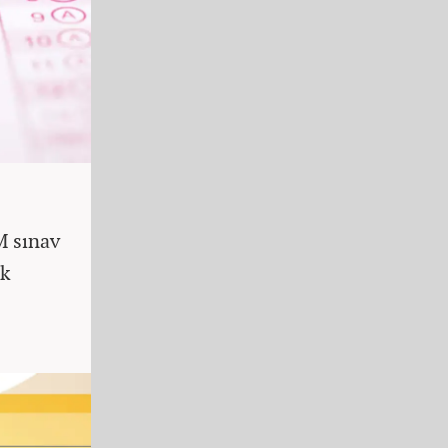
M sınav
ık