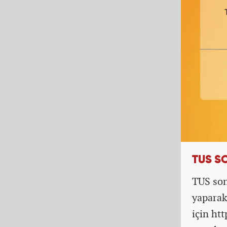
TUS S
TUS son
yaparak
için ht