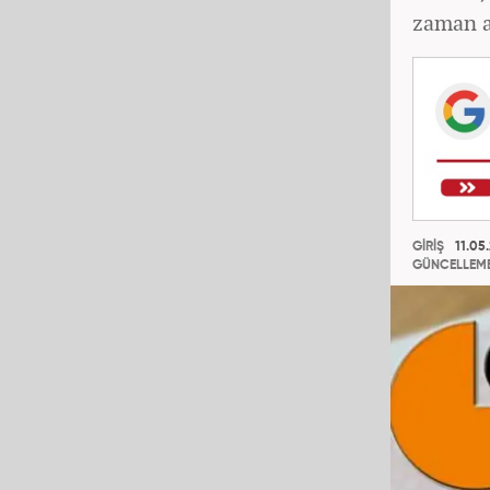
zaman a
GİRİŞ
11.05.
GÜNCELLEM