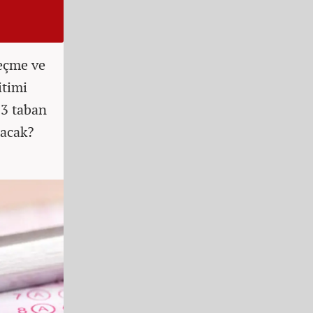
eçme ve
itimi
23 taban
nacak?