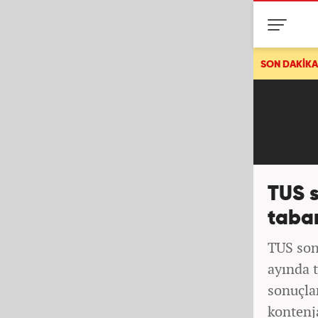
AFAD duyurdu: Muğla'da korkutan deprem!
SON DAKİKA
TUS 
taban
TUS son
ayında 
sonuçla
kontenj