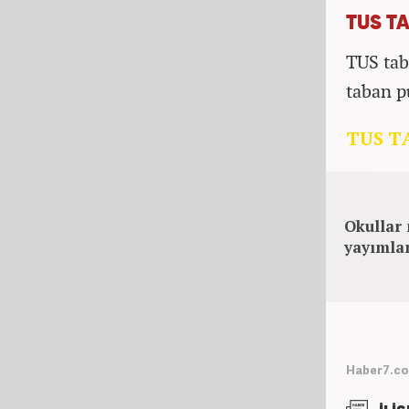
TUS T
TUS tab
taban p
TUS T
Okullar
yayımla
Haber7.co